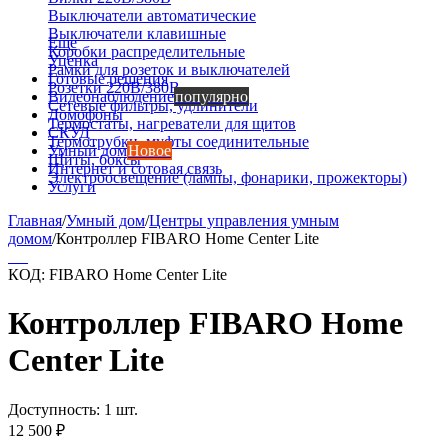
Выключатели автоматические
Выключатели клавишные
Еще
Коробки распределительные
Уценка
Рамки для розеток и выключателей
Готовые решения
Розетки 220В/380В
Видеонаблюдение
популярно
Сетевые фильтры, удлинители
Домофоны
Термостаты, нагреватели для щитов
СКУД
Термотрубки, муфты соединительные
Умный дом
Новое
Щиты, боксы
Интернет и сотовая связь
Электроосвещение (лампы, фонарики, прожекторы)
Услуги
Главная
/
Умный дом
/
Центры управления умным
домом
/
Контроллер FIBARO Home Center Lite
КОД:
FIBARO Home Center Lite
Контроллер FIBARO Home
Center Lite
Доступность:
1 шт.
12 500
₽