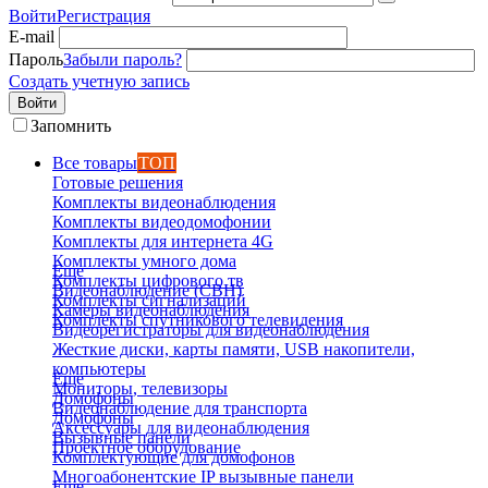
Войти
Регистрация
E-mail
Пароль
Забыли пароль?
Создать учетную запись
Войти
Запомнить
Все товары
ТОП
Готовые решения
Комплекты видеонаблюдения
Комплекты видеодомофонии
Комплекты для интернета 4G
Комплекты умного дома
Еще
Комплекты цифрового тв
Видеонаблюдение (СВН)
Комплекты сигнализаций
Камеры видеонаблюдения
Комплекты спутникового телевидения
Видеорегистраторы для видеонаблюдения
Жесткие диски, карты памяти, USB накопители,
компьютеры
Еще
Мониторы, телевизоры
Домофоны
Видеонаблюдение для транспорта
Домофоны
Аксессуары для видеонаблюдения
Вызывные панели
Проектное оборудование
Комплектующие для домофонов
Многоабонентские IP вызывные панели
Еще