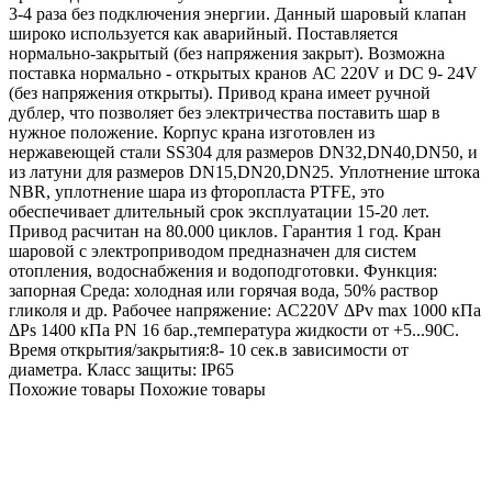
3-4 раза без подключения энергии. Данный шаровый клапан
широко используется как аварийный. Поставляется
нормально-закрытый (без напряжения закрыт). Возможна
поставка нормально - открытых кранов АС 220V и DC 9- 24V
(без напряжения открыты). Привод крана имеет ручной
дублер, что позволяет без электричества поставить шар в
нужное положение. Корпус крана изготовлен из
нержавеющей стали SS304 для размеров DN32,DN40,DN50, и
из латуни для размеров DN15,DN20,DN25. Уплотнение штока
NBR, уплотнение шара из фторопласта PTFE, это
обеспечивает длительный срок эксплуатации 15-20 лет.
Привод расчитан на 80.000 циклов. Гарантия 1 год. Кран
шаровой с электроприводом предназначен для систем
отопления, водоснабжения и водоподготовки. Функция:
запорная Среда: холодная или горячая вода, 50% раствор
гликоля и др. Рабочее напряжение: АС220V ΔPv max 1000 кПа
ΔPs 1400 кПа PN 16 бар.,температура жидкости от +5...90C.
Время открытия/закрытия:8- 10 сек.в зависимости от
диаметра. Класс защиты: IP65
Похожие товары
Похожие товары