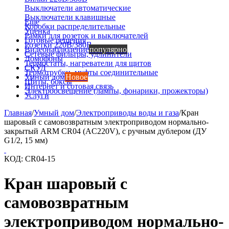
Выключатели автоматические
Выключатели клавишные
Еще
Коробки распределительные
Уценка
Рамки для розеток и выключателей
Готовые решения
Розетки 220В/380В
Видеонаблюдение
популярно
Сетевые фильтры, удлинители
Домофоны
Термостаты, нагреватели для щитов
СКУД
Термотрубки, муфты соединительные
Умный дом
Новое
Щиты, боксы
Интернет и сотовая связь
Электроосвещение (лампы, фонарики, прожекторы)
Услуги
Главная
/
Умный дом
/
Электроприводы воды и газа
/
Кран
шаровый с самовозвратным электроприводом нормально-
закрытый ARM CR04 (AC220V), с ручным дублером (ДУ
G1/2, 15 мм)
КОД:
CR04-15
Кран шаровый с
самовозвратным
электроприводом нормально-