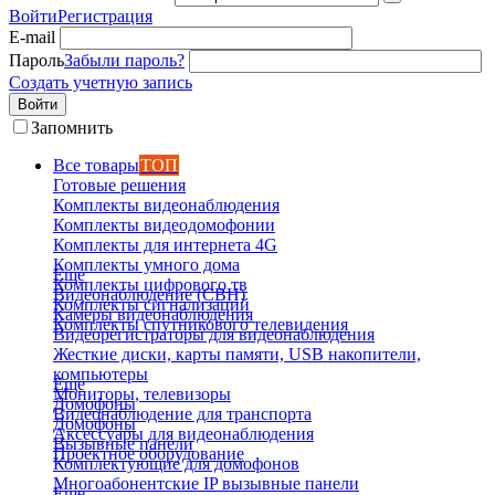
Войти
Регистрация
E-mail
Пароль
Забыли пароль?
Создать учетную запись
Войти
Запомнить
Все товары
ТОП
Готовые решения
Комплекты видеонаблюдения
Комплекты видеодомофонии
Комплекты для интернета 4G
Комплекты умного дома
Еще
Комплекты цифрового тв
Видеонаблюдение (СВН)
Комплекты сигнализаций
Камеры видеонаблюдения
Комплекты спутникового телевидения
Видеорегистраторы для видеонаблюдения
Жесткие диски, карты памяти, USB накопители,
компьютеры
Еще
Мониторы, телевизоры
Домофоны
Видеонаблюдение для транспорта
Домофоны
Аксессуары для видеонаблюдения
Вызывные панели
Проектное оборудование
Комплектующие для домофонов
Многоабонентские IP вызывные панели
Еще