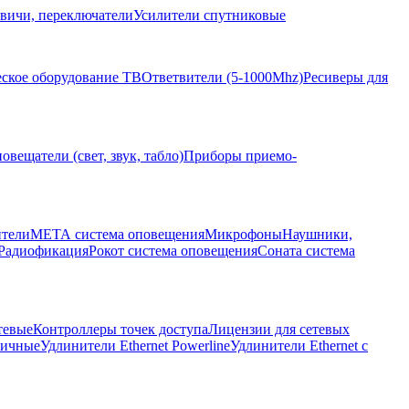
вичи, переключатели
Усилители спутниковые
ское оборудование ТВ
Ответвители (5-1000Mhz)
Ресиверы для
овещатели (свет, звук, табло)
Приборы приемо-
ители
МЕТА система оповещения
Микрофоны
Наушники,
Радиофикация
Рокот система оповещения
Соната система
тевые
Контроллеры точек доступа
Лицензии для сетевых
личные
Удлинители Ethernet Powerline
Удлинители Ethernet с