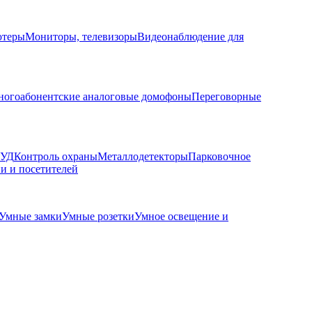
ютеры
Мониторы, телевизоры
Видеонаблюдение для
огоабонентские аналоговые домофоны
Переговорные
КУД
Контроль охраны
Металлодетекторы
Парковочное
и и посетителей
Умные замки
Умные розетки
Умное освещение и