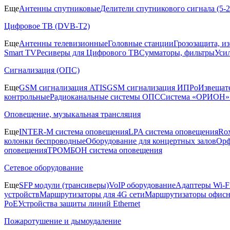
Еще
Антенны спутниковые
Делители спутникового сигнала (5
Цифровое ТВ (DVB-T2)
Еще
Антенны телевизионные
Головные станции
Грозозащита, и
Smart TV
Ресиверы для Цифрового ТВ
Сумматоры, фильтры
Уси
Сигнализация (ОПС)
Еще
GSM сигнализация ATIS
GSM сигнализация ИПРо
Извещат
контрольные
Радиоканальные системы ОПС
Система «ОРИОН»
Оповещение, музыкальная трансляция
Еще
INTER-M система оповещения
LPA система оповещения
Ro
колонки беспроводные
Оборудование для концертных залов
Орф
оповещения
ТРОМБОН система оповещения
Сетевое оборудование
Еще
SFP модули (трансиверы)
VoIP оборудование
Адаптеры Wi-F
устройств
Маршрутизаторы для 4G сети
Маршрутизаторы офис
PoE
Устройства защиты линий Ethernet
Пожаротушение и дымоудаление