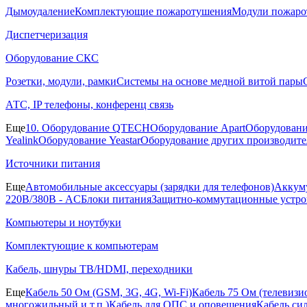
Дымоудаление
Комплектующие пожаротушения
Модули пожаро
Диспетчеризация
Оборудование СКС
Розетки, модули, рамки
Системы на основе медной витой пары
АТС, IP телефоны, конференц связь
Еще
10. Оборудование QTECH
Оборудование Apart
Оборудовани
Yealink
Оборудование Yeastar
Оборудование других производите
Источники питания
Еще
Автомобильные аксессуары (зарядки для телефонов)
Аккуму
220В/380В - AC
Блоки питания
Защитно-коммутационные устро
Компьютеры и ноутбуки
Комплектующие к компьютерам
Кабель, шнуры ТВ/HDMI, переходники
Еще
Кабель 50 Ом (GSM, 3G, 4G, Wi-Fi)
Кабель 75 Ом (телевиз
многожильный и т.п.)
Кабель для ОПС и оповещения
Кабель си