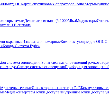
-2400Mhz) DC
Карты спутниковых операторов
Конверторы
Мультис
золяторы земли
Делители сигнала (5-1000Mhz)
Модуляторы
Оптиче
лители ТВ сигнала
ели охранные
Извещатели пожарные
Комплектующие для ОПС
Оп
 «Болид»
Система Рубеж
xton система оповещения
Sonar система оповещения
Громкоговор
ей Аргус-Спектр система оповещения
Приборы для оповещения
i
Адаптеры сетевые
Инжекторы и сплиттеры РоЕ
Коммутаторы се
ные
Медиаконвертеры
Точки доступа внутренние
Точки доступа у