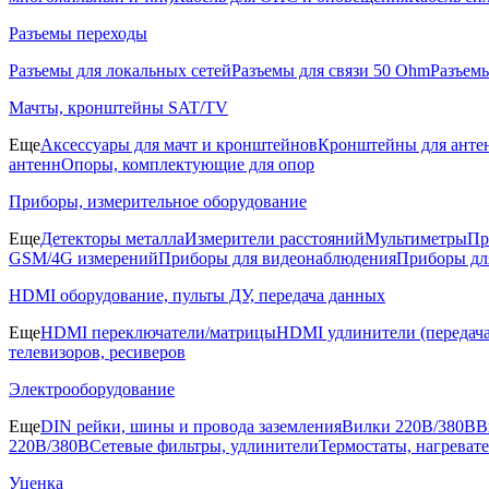
Разъемы переходы
Разъемы для локальных сетей
Разъемы для связи 50 Ohm
Разъем
Мачты, кронштейны SAT/TV
Еще
Аксессуары для мачт и кронштейнов
Кронштейны для анте
антенн
Опоры, комплектующие для опор
Приборы, измерительное оборудование
Еще
Детекторы металла
Измерители расстояний
Мультиметры
Пр
GSM/4G измерений
Приборы для видеонаблюдения
Приборы д
HDMI оборудование, пульты ДУ, передача данных
Еще
HDMI переключатели/матрицы
HDMI удлинители (передача
телевизоров, ресиверов
Электрооборудование
Еще
DIN рейки, шины и провода заземления
Вилки 220В/380В
В
220В/380В
Сетевые фильтры, удлинители
Термостаты, нагреват
Уценка