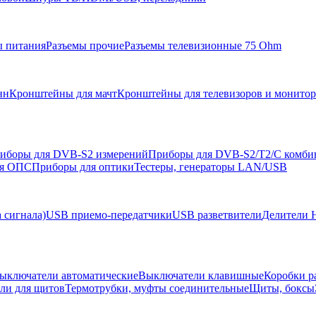
ы питания
Разъемы прочие
Разъемы телевизионные 75 Ohm
нн
Кронштейны для мачт
Кронштейны для телевизоров и монито
иборы для DVB-S2 измерений
Приборы для DVB-S2/T2/C комби
ля ОПС
Приборы для оптики
Тестеры, генераторы LAN/USB
 сигнала)
USB приемо-передатчики
USB разветвители
Делители 
ыключатели автоматические
Выключатели клавишные
Коробки р
ели для щитов
Термотрубки, муфты соединительные
Щиты, боксы