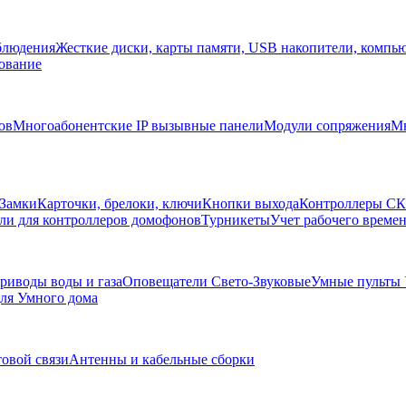
блюдения
Жесткие диски, карты памяти, USB накопители, компь
ование
ов
Многоабонентские IP вызывные панели
Модули сопряжения
Мн
Замки
Карточки, брелоки, ключи
Кнопки выхода
Контроллеры С
ли для контроллеров домофонов
Турникеты
Учет рабочего времен
риводы воды и газа
Оповещатели Свето-Звуковые
Умные пульты
ля Умного дома
товой связи
Антенны и кабельные сборки