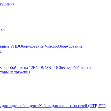
отушения
йки
вание VHD
Оборудование Vissonic
Оборудование
е
есперебойные на 12В/24В/48В - DC
Бесперебойные на
аторы напряжения
ь для видеонаблюдения
Кабель для локальных сетей (UTP, FTP,