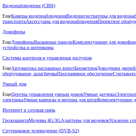
Видеонаблюдение (СВН)
Еще
Камеры видеонаблюдения
Видеорегистраторы для видеона
транспорта
Аксессуары для видеонаблюдения
Проектное оборуд
Домофоны
Еще
Домофоны
Вызывные панели
Комплектующие для домофон
устройства и интеркомы
Системы контроля и управления доступом
Еще
Автоматика распашных ворот
Биометрия
Доводчики дверей
оборудование, шлагбаумы
Программное обеспечение
Считывате
Умный дом
Еще
Центры управления умным домом
Умные датчики
Электроп
электрика
Умные карнизы и моторы для штор
Комплектующие д
Интернет и сотовая связь
Грозозащита
Модемы 4G/3G
Адаптеры для модемов
Усиление со
Спутниковое телевидение (DVB-S2)