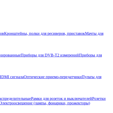
ров
Кронштейны, полки для ресиверов, приставок
Мачты для
нированные
Приборы для DVB-T2 измерений
Приборы для
HDMI сигнала
Оптические приемо-передатчики
Пульты для
аспределительные
Рамки для розеток и выключателей
Розетки
Электроосвещение (лампы, фонарики, прожекторы)