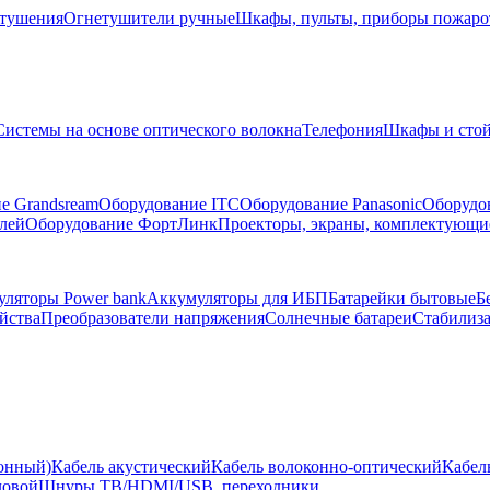
тушения
Огнетушители ручные
Шкафы, пульты, приборы пожар
Системы на основе оптического волокна
Телефония
Шкафы и сто
е Grandsream
Оборудование ITC
Оборудование Panasonic
Оборудо
лей
Оборудование ФортЛинк
Проекторы, экраны, комплектующи
ляторы Power bank
Аккумуляторы для ИБП
Батарейки бытовые
Б
йства
Преобразователи напряжения
Солнечные батареи
Стабилиз
ионный)
Кабель акустический
Кабель волоконно-оптический
Кабел
ловой
Шнуры ТВ/HDMI/USB, переходники