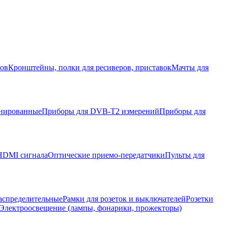
ров
Кронштейны, полки для ресиверов, приставок
Мачты для
нированные
Приборы для DVB-T2 измерений
Приборы для
HDMI сигнала
Оптические приемо-передатчики
Пульты для
аспределительные
Рамки для розеток и выключателей
Розетки
Электроосвещение (лампы, фонарики, прожекторы)