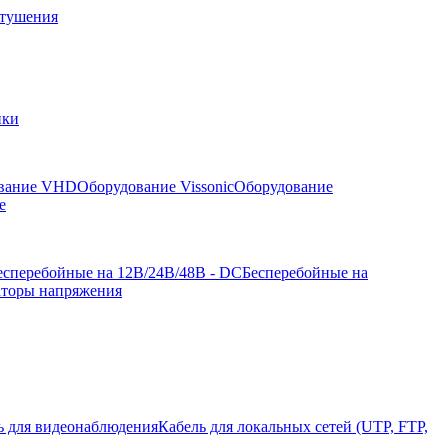
отушения
йки
вание VHD
Оборудование Vissonic
Оборудование
е
есперебойные на 12В/24В/48В - DC
Бесперебойные на
аторы напряжения
ь для видеонаблюдения
Кабель для локальных сетей (UTP, FTP,