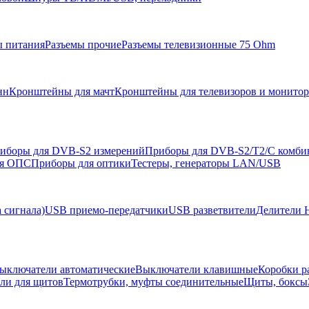
ы питания
Разъемы прочие
Разъемы телевизионные 75 Ohm
нн
Кронштейны для мачт
Кронштейны для телевизоров и монито
иборы для DVB-S2 измерений
Приборы для DVB-S2/T2/C комби
ля ОПС
Приборы для оптики
Тестеры, генераторы LAN/USB
 сигнала)
USB приемо-передатчики
USB разветвители
Делители 
ыключатели автоматические
Выключатели клавишные
Коробки р
ели для щитов
Термотрубки, муфты соединительные
Щиты, боксы