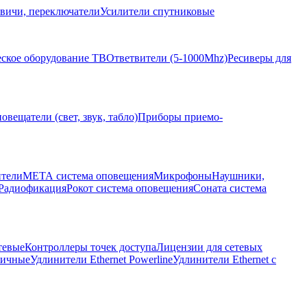
вичи, переключатели
Усилители спутниковые
ское оборудование ТВ
Ответвители (5-1000Mhz)
Ресиверы для
овещатели (свет, звук, табло)
Приборы приемо-
ители
МЕТА система оповещения
Микрофоны
Наушники,
Радиофикация
Рокот система оповещения
Соната система
тевые
Контроллеры точек доступа
Лицензии для сетевых
личные
Удлинители Ethernet Powerline
Удлинители Ethernet с