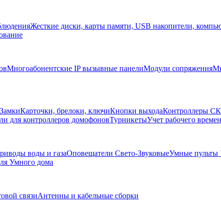
блюдения
Жесткие диски, карты памяти, USB накопители, компь
ование
ов
Многоабонентские IP вызывные панели
Модули сопряжения
Мн
Замки
Карточки, брелоки, ключи
Кнопки выхода
Контроллеры С
ли для контроллеров домофонов
Турникеты
Учет рабочего времен
риводы воды и газа
Оповещатели Свето-Звуковые
Умные пульты
ля Умного дома
товой связи
Антенны и кабельные сборки