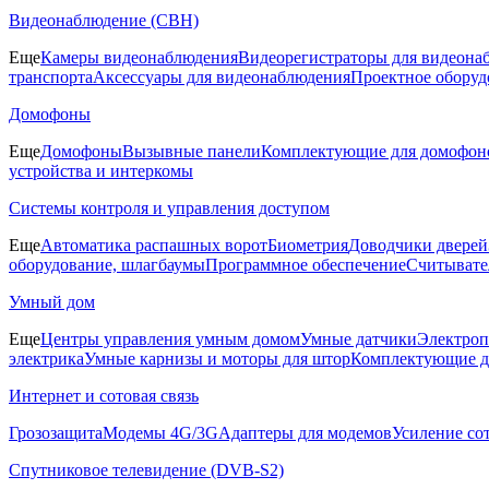
Видеонаблюдение (СВН)
Еще
Камеры видеонаблюдения
Видеорегистраторы для видеона
транспорта
Аксессуары для видеонаблюдения
Проектное оборуд
Домофоны
Еще
Домофоны
Вызывные панели
Комплектующие для домофон
устройства и интеркомы
Системы контроля и управления доступом
Еще
Автоматика распашных ворот
Биометрия
Доводчики дверей
оборудование, шлагбаумы
Программное обеспечение
Считывате
Умный дом
Еще
Центры управления умным домом
Умные датчики
Электроп
электрика
Умные карнизы и моторы для штор
Комплектующие д
Интернет и сотовая связь
Грозозащита
Модемы 4G/3G
Адаптеры для модемов
Усиление со
Спутниковое телевидение (DVB-S2)