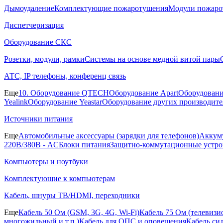
Дымоудаление
Комплектующие пожаротушения
Модули пожаро
Диспетчеризация
Оборудование СКС
Розетки, модули, рамки
Системы на основе медной витой пары
АТС, IP телефоны, конференц связь
Еще
10. Оборудование QTECH
Оборудование Apart
Оборудовани
Yealink
Оборудование Yeastar
Оборудование других производите
Источники питания
Еще
Автомобильные аксессуары (зарядки для телефонов)
Аккуму
220В/380В - AC
Блоки питания
Защитно-коммутационные устро
Компьютеры и ноутбуки
Комплектующие к компьютерам
Кабель, шнуры ТВ/HDMI, переходники
Еще
Кабель 50 Ом (GSM, 3G, 4G, Wi-Fi)
Кабель 75 Ом (телевиз
многожильный и т.п.)
Кабель для ОПС и оповещения
Кабель си