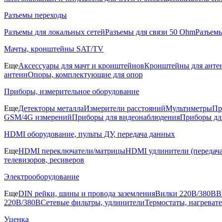
Разъемы переходы
Разъемы для локальных сетей
Разъемы для связи 50 Ohm
Разъем
Мачты, кронштейны SAT/TV
Еще
Аксессуары для мачт и кронштейнов
Кронштейны для анте
антенн
Опоры, комплектующие для опор
Приборы, измерительное оборудование
Еще
Детекторы металла
Измерители расстояний
Мультиметры
Пр
GSM/4G измерений
Приборы для видеонаблюдения
Приборы д
HDMI оборудование, пульты ДУ, передача данных
Еще
HDMI переключатели/матрицы
HDMI удлинители (передача
телевизоров, ресиверов
Электрооборудование
Еще
DIN рейки, шины и провода заземления
Вилки 220В/380В
В
220В/380В
Сетевые фильтры, удлинители
Термостаты, нагреват
Уценка