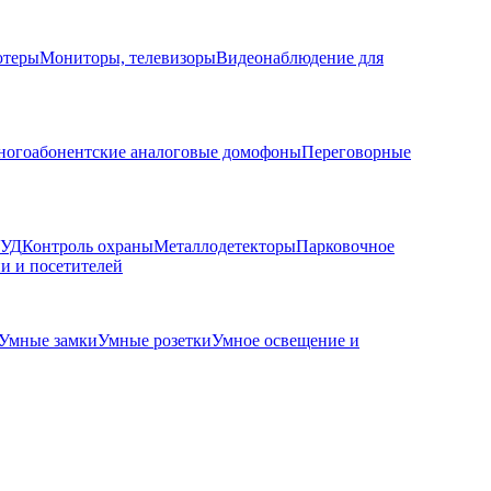
ютеры
Мониторы, телевизоры
Видеонаблюдение для
огоабонентские аналоговые домофоны
Переговорные
КУД
Контроль охраны
Металлодетекторы
Парковочное
и и посетителей
Умные замки
Умные розетки
Умное освещение и