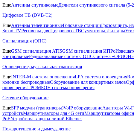
Еще
Антенны спутниковые
Делители спутникового сигнала (5
Цифровое ТВ (DVB-T2)
Еще
Антенны телевизионные
Головные станции
Грозозащита, и
Smart TV
Ресиверы для Цифрового ТВ
Сумматоры, фильтры
Уси
Сигнализация (ОПС)
Еще
GSM сигнализация ATIS
GSM сигнализация ИПРо
Извещат
контрольные
Радиоканальные системы ОПС
Система «ОРИОН»
Оповещение, музыкальная трансляция
Еще
INTER-M система оповещения
LPA система оповещения
Ro
колонки беспроводные
Оборудование для концертных залов
Орф
оповещения
ТРОМБОН система оповещения
Сетевое оборудование
Еще
SFP модули (трансиверы)
VoIP оборудование
Адаптеры Wi-F
устройств
Маршрутизаторы для 4G сети
Маршрутизаторы офис
PoE
Устройства защиты линий Ethernet
Пожаротушение и дымоудаление