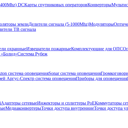
-2400Mhz) DC
Карты спутниковых операторов
Конверторы
Мультис
золяторы земли
Делители сигнала (5-1000Mhz)
Модуляторы
Оптиче
лители ТВ сигнала
ели охранные
Извещатели пожарные
Комплектующие для ОПС
Оп
 «Болид»
Система Рубеж
xton система оповещения
Sonar система оповещения
Громкоговор
ей Аргус-Спектр система оповещения
Приборы для оповещения
i
Адаптеры сетевые
Инжекторы и сплиттеры РоЕ
Коммутаторы се
ные
Медиаконвертеры
Точки доступа внутренние
Точки доступа у