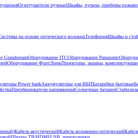
тушения
Огнетушители ручные
Шкафы, пульты, приборы пожар
Системы на основе оптического волокна
Телефония
Шкафы и сто
е Grandsream
Оборудование ITC
Оборудование Panasonic
Оборудо
лей
Оборудование ФортЛинк
Проекторы, экраны, комплектующи
ляторы Power bank
Аккумуляторы для ИБП
Батарейки бытовые
Б
йства
Преобразователи напряжения
Солнечные батареи
Стабилиз
ионный)
Кабель акустический
Кабель волоконно-оптический
Кабел
ловой
Шнуры ТВ/HDMI/USB, переходники