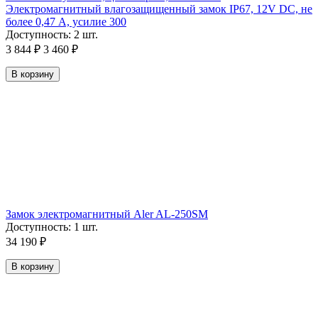
Электромагнитный влагозащищенный замок IP67, 12V DC, не
более 0,47 A, усилие 300
Доступность:
2 шт.
3 844
₽
3 460
₽
В корзину
Замок электромагнитный Aler AL-250SM
Доступность:
1 шт.
34 190
₽
В корзину