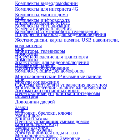
Комплекты видеодомофонии
Комплекты для интернета 4G
Комплекты умного дома
Еще
Комплекты цифрового тв
Видеонаблюдение (СВН)
Комплекты сигнализаций
Камеры видеонаблюдения
Комплекты спутникового телевидения
Видеорегистраторы для видеонаблюдения
Жесткие диски, карты памяти, USB накопители,
компьютеры
Еще
Мониторы, телевизоры
Домофоны
Видеонаблюдение для транспорта
Домофоны
Аксессуары для видеонаблюдения
Вызывные панели
Проектное оборудование
Комплектующие для домофонов
Многоабонентские IP вызывные панели
Еще
Модули сопряжения
Системы контроля и управления доступом
Многоабонентские аналоговые домофоны
Автоматика распашных ворот
Переговорные устройства и интеркомы
Биометрия
Доводчики дверей
Замки
Еще
Карточки, брелоки, ключи
Умный дом
Кнопки выхода
Центры управления умным домом
Контроллеры СКУД
Умные датчики
Контроль охраны
Электроприводы воды и газа
Металлодетекторы
Оповещатели Свето-Звуковые