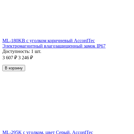
ML-180KB с уголком коричневый AccordTec
Электромагнитный влагозащищенный замок IP67
Доступность:
1 шт.
3 607
₽
3 246
₽
В корзину
ML-295K с уголком, цвет Серый, AccordTec