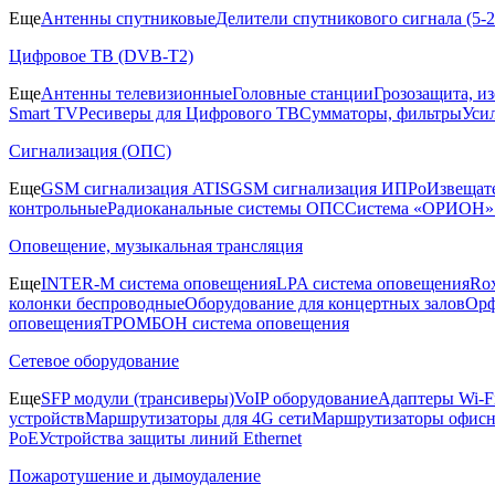
Еще
Антенны спутниковые
Делители спутникового сигнала (5
Цифровое ТВ (DVB-T2)
Еще
Антенны телевизионные
Головные станции
Грозозащита, и
Smart TV
Ресиверы для Цифрового ТВ
Сумматоры, фильтры
Уси
Сигнализация (ОПС)
Еще
GSM сигнализация ATIS
GSM сигнализация ИПРо
Извещат
контрольные
Радиоканальные системы ОПС
Система «ОРИОН»
Оповещение, музыкальная трансляция
Еще
INTER-M система оповещения
LPA система оповещения
Ro
колонки беспроводные
Оборудование для концертных залов
Орф
оповещения
ТРОМБОН система оповещения
Сетевое оборудование
Еще
SFP модули (трансиверы)
VoIP оборудование
Адаптеры Wi-F
устройств
Маршрутизаторы для 4G сети
Маршрутизаторы офис
PoE
Устройства защиты линий Ethernet
Пожаротушение и дымоудаление