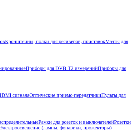
ров
Кронштейны, полки для ресиверов, приставок
Мачты для
нированные
Приборы для DVB-T2 измерений
Приборы для
HDMI сигнала
Оптические приемо-передатчики
Пульты для
аспределительные
Рамки для розеток и выключателей
Розетки
Электроосвещение (лампы, фонарики, прожекторы)