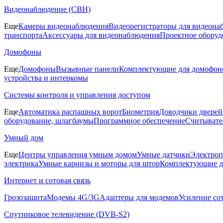
Видеонаблюдение (СВН)
Еще
Камеры видеонаблюдения
Видеорегистраторы для видеона
транспорта
Аксессуары для видеонаблюдения
Проектное оборуд
Домофоны
Еще
Домофоны
Вызывные панели
Комплектующие для домофон
устройства и интеркомы
Системы контроля и управления доступом
Еще
Автоматика распашных ворот
Биометрия
Доводчики дверей
оборудование, шлагбаумы
Программное обеспечение
Считывате
Умный дом
Еще
Центры управления умным домом
Умные датчики
Электроп
электрика
Умные карнизы и моторы для штор
Комплектующие д
Интернет и сотовая связь
Грозозащита
Модемы 4G/3G
Адаптеры для модемов
Усиление со
Спутниковое телевидение (DVB-S2)