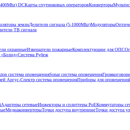
-2400Mhz) DC
Карты спутниковых операторов
Конверторы
Мультис
золяторы земли
Делители сигнала (5-1000Mhz)
Модуляторы
Оптиче
лители ТВ сигнала
ели охранные
Извещатели пожарные
Комплектующие для ОПС
Оп
 «Болид»
Система Рубеж
xton система оповещения
Sonar система оповещения
Громкоговор
ей Аргус-Спектр система оповещения
Приборы для оповещения
i
Адаптеры сетевые
Инжекторы и сплиттеры РоЕ
Коммутаторы се
ные
Медиаконвертеры
Точки доступа внутренние
Точки доступа у