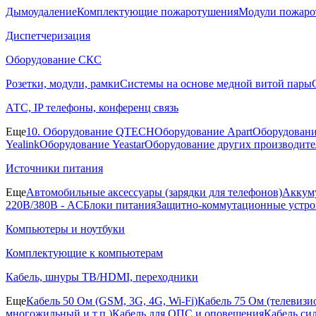
Дымоудаление
Комплектующие пожаротушения
Модули пожаро
Диспетчеризация
Оборудование СКС
Розетки, модули, рамки
Системы на основе медной витой пары
АТС, IP телефоны, конференц связь
Еще
10. Оборудование QTECH
Оборудование Apart
Оборудовани
Yealink
Оборудование Yeastar
Оборудование других производите
Источники питания
Еще
Автомобильные аксессуары (зарядки для телефонов)
Аккуму
220В/380В - AC
Блоки питания
Защитно-коммутационные устро
Компьютеры и ноутбуки
Комплектующие к компьютерам
Кабель, шнуры ТВ/HDMI, переходники
Еще
Кабель 50 Ом (GSM, 3G, 4G, Wi-Fi)
Кабель 75 Ом (телевиз
многожильный и т.п.)
Кабель для ОПС и оповещения
Кабель си