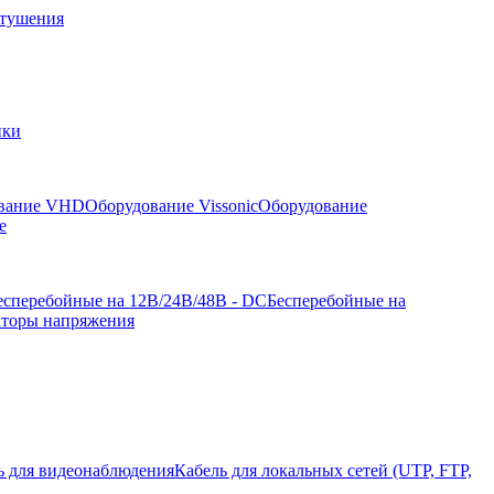
отушения
йки
вание VHD
Оборудование Vissonic
Оборудование
е
есперебойные на 12В/24В/48В - DC
Бесперебойные на
аторы напряжения
ь для видеонаблюдения
Кабель для локальных сетей (UTP, FTP,