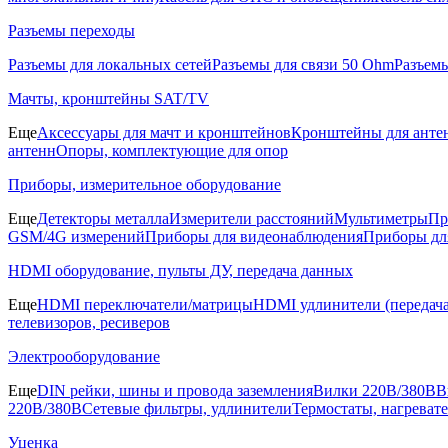
Разъемы переходы
Разъемы для локальных сетей
Разъемы для связи 50 Ohm
Разъем
Мачты, кронштейны SAT/TV
Еще
Аксессуары для мачт и кронштейнов
Кронштейны для анте
антенн
Опоры, комплектующие для опор
Приборы, измерительное оборудование
Еще
Детекторы металла
Измерители расстояний
Мультиметры
Пр
GSM/4G измерений
Приборы для видеонаблюдения
Приборы д
HDMI оборудование, пульты ДУ, передача данных
Еще
HDMI переключатели/матрицы
HDMI удлинители (передача
телевизоров, ресиверов
Электрооборудование
Еще
DIN рейки, шины и провода заземления
Вилки 220В/380В
В
220В/380В
Сетевые фильтры, удлинители
Термостаты, нагреват
Уценка