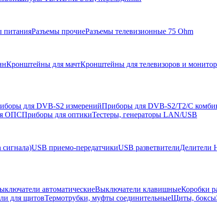
ы питания
Разъемы прочие
Разъемы телевизионные 75 Ohm
нн
Кронштейны для мачт
Кронштейны для телевизоров и монито
иборы для DVB-S2 измерений
Приборы для DVB-S2/T2/C комби
ля ОПС
Приборы для оптики
Тестеры, генераторы LAN/USB
 сигнала)
USB приемо-передатчики
USB разветвители
Делители 
ыключатели автоматические
Выключатели клавишные
Коробки р
ели для щитов
Термотрубки, муфты соединительные
Щиты, боксы