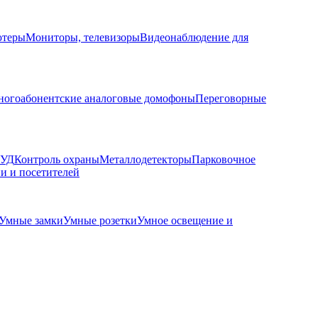
ютеры
Мониторы, телевизоры
Видеонаблюдение для
огоабонентские аналоговые домофоны
Переговорные
КУД
Контроль охраны
Металлодетекторы
Парковочное
и и посетителей
Умные замки
Умные розетки
Умное освещение и