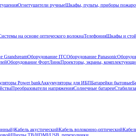
тушения
Огнетушители ручные
Шкафы, пульты, приборы пожар
Системы на основе оптического волокна
Телефония
Шкафы и сто
е Grandsream
Оборудование ITC
Оборудование Panasonic
Оборудо
лей
Оборудование ФортЛинк
Проекторы, экраны, комплектующи
ляторы Power bank
Аккумуляторы для ИБП
Батарейки бытовые
Б
йства
Преобразователи напряжения
Солнечные батареи
Стабилиз
ионный)
Кабель акустический
Кабель волоконно-оптический
Кабел
ловой
Шнуры ТВ/HDMI/USB, переходники