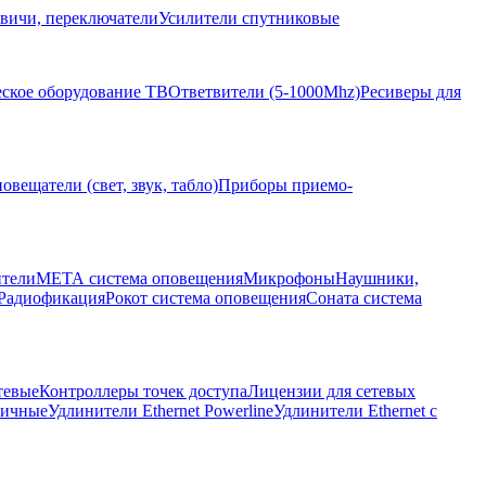
вичи, переключатели
Усилители спутниковые
ское оборудование ТВ
Ответвители (5-1000Mhz)
Ресиверы для
овещатели (свет, звук, табло)
Приборы приемо-
ители
МЕТА система оповещения
Микрофоны
Наушники,
Радиофикация
Рокот система оповещения
Соната система
тевые
Контроллеры точек доступа
Лицензии для сетевых
личные
Удлинители Ethernet Powerline
Удлинители Ethernet с