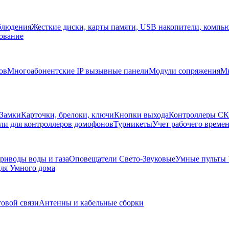
блюдения
Жесткие диски, карты памяти, USB накопители, компь
ование
ов
Многоабонентские IP вызывные панели
Модули сопряжения
Мн
Замки
Карточки, брелоки, ключи
Кнопки выхода
Контроллеры С
ли для контроллеров домофонов
Турникеты
Учет рабочего времен
риводы воды и газа
Оповещатели Свето-Звуковые
Умные пульты
ля Умного дома
товой связи
Антенны и кабельные сборки