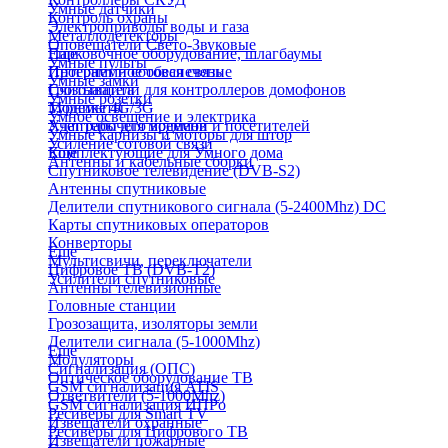
Умные датчики
Контроль охраны
Электроприводы воды и газа
Металлодетекторы
Оповещатели Свето-Звуковые
Парковочное оборудование, шлагбаумы
Еще
Умные пульты
Программное обеспечение
Интернет и сотовая связь
Умные замки
Считыватели для контроллеров домофонов
Грозозащита
Умные розетки
Турникеты
Модемы 4G/3G
Умное освещение и электрика
Учет рабочего времени и посетителей
Адаптеры для модемов
Умные карнизы и моторы для штор
Усиление сотовой связи
Комплектующие для Умного дома
Еще
Антенны и кабельные сборки
Спутниковое телевидение (DVB-S2)
Антенны спутниковые
Делители спутникового сигнала (5-2400Mhz) DC
Карты спутниковых операторов
Конверторы
Еще
Мультисвичи, переключатели
Цифровое ТВ (DVB-T2)
Усилители спутниковые
Антенны телевизионные
Головные станции
Грозозащита, изоляторы земли
Делители сигнала (5-1000Mhz)
Еще
Модуляторы
Сигнализация (ОПС)
Оптическое оборудование ТВ
GSM сигнализация ATIS
Ответвители (5-1000Mhz)
GSM сигнализация ИПРо
Ресиверы для Smart TV
Извещатели охранные
Ресиверы для Цифрового ТВ
Извещатели пожарные