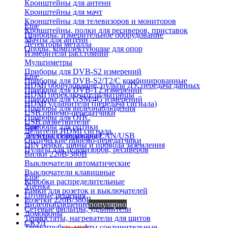
Кронштейны для антенн
Кронштейны для мачт
Кронштейны для телевизоров и мониторов
Еще
Кронштейны, полки для ресиверов, приставок
Приборы, измерительное оборудование
Мачты для антенн
Детекторы металла
Опоры, комплектующие для опор
Измерители расстояний
Мультиметры
Приборы для DVB-S2 измерений
Еще
Приборы для DVB-S2/T2/C комбинированные
HDMI оборудование, пульты ДУ, передача данных
Приборы для DVB-T2 измерений
HDMI переключатели/матрицы
Приборы для GSM/4G измерений
HDMI удлинители (передача сигнала)
Приборы для видеонаблюдения
USB приемо-передатчики
Приборы для ОПС
USB разветвители
Приборы для оптики
Еще
Делители HDMI сигнала
Тестеры, генераторы LAN/USB
Электрооборудование
Оптические приемо-передатчики
DIN рейки, шины и провода заземления
Пульты для телевизоров, ресиверов
Вилки 220В/380В
Выключатели автоматические
Выключатели клавишные
Еще
Коробки распределительные
Уценка
Рамки для розеток и выключателей
Готовые решения
Розетки 220В/380В
Видеонаблюдение
популярно
Сетевые фильтры, удлинители
Домофоны
Термостаты, нагреватели для щитов
СКУД
Термотрубки, муфты соединительные