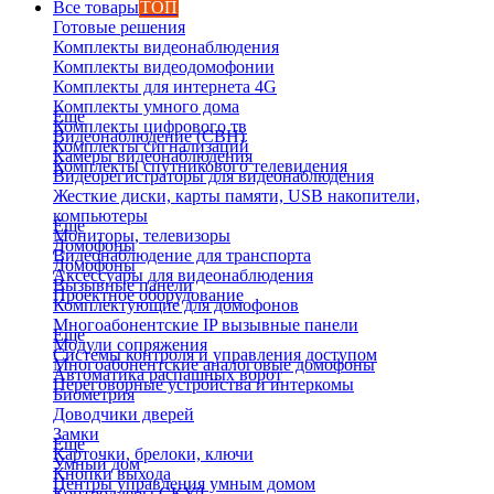
Все товары
ТОП
Готовые решения
Комплекты видеонаблюдения
Комплекты видеодомофонии
Комплекты для интернета 4G
Комплекты умного дома
Еще
Комплекты цифрового тв
Видеонаблюдение (СВН)
Комплекты сигнализаций
Камеры видеонаблюдения
Комплекты спутникового телевидения
Видеорегистраторы для видеонаблюдения
Жесткие диски, карты памяти, USB накопители,
компьютеры
Еще
Мониторы, телевизоры
Домофоны
Видеонаблюдение для транспорта
Домофоны
Аксессуары для видеонаблюдения
Вызывные панели
Проектное оборудование
Комплектующие для домофонов
Многоабонентские IP вызывные панели
Еще
Модули сопряжения
Системы контроля и управления доступом
Многоабонентские аналоговые домофоны
Автоматика распашных ворот
Переговорные устройства и интеркомы
Биометрия
Доводчики дверей
Замки
Еще
Карточки, брелоки, ключи
Умный дом
Кнопки выхода
Центры управления умным домом
Контроллеры СКУД