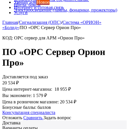
Умный дом
Новое
Щиты, боксы
Интернет и сотовая связь
Электроосвещение (лампы, фонарики, прожекторы)
Услуги
Главная
/
Сигнализация (ОПС)
/
Система «ОРИОН»
«Болид»
/
ПО «OPC Сервер Орион Про»
КОД:
OPC сервер для АРМ «Орион Про»
ПО «OPC Сервер Орион
Про»
Доставляется под заказ
20 534
₽
Цена интернет-магазина:
18 955
₽
Вы экономите:
1 579
₽
Цена в розничном магазине:
20 534
₽
Бонусные баллы:
баллов
Консультация специалиста
Отложить
Сравнить
Задать вопрос
Доставка
Варианты оплаты