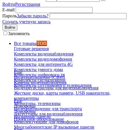
Войти
Регистрация
E-mail
Пароль
Забыли пароль?
Создать учетную запись
Войти
Запомнить
Все товары
ТОП
Готовые решения
Комплекты видеонаблюдения
Комплекты видеодомофонии
Комплекты для интернета 4G
Комплекты умного дома
Еще
Комплекты цифрового тв
Видеонаблюдение (СВН)
Комплекты сигнализаций
Камеры видеонаблюдения
Комплекты спутникового телевидения
Видеорегистраторы для видеонаблюдения
Жесткие диски, карты памяти, USB накопители,
компьютеры
Еще
Мониторы, телевизоры
Домофоны
Видеонаблюдение для транспорта
Домофоны
Аксессуары для видеонаблюдения
Вызывные панели
Проектное оборудование
Комплектующие для домофонов
Многоабонентские IP вызывные панели
Еще