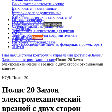
Выключатели автоматические
Выключатели клавишные
Еще
Коробки распределительные
Уценка
Рамки для розеток и выключателей
Готовые решения
Розетки 220В/380В
Видеонаблюдение
популярно
Сетевые фильтры, удлинители
Домофоны
Термостаты, нагреватели для щитов
СКУД
Термотрубки, муфты соединительные
Умный дом
Новое
Щиты, боксы
Интернет и сотовая связь
Электроосвещение (лампы, фонарики, прожекторы)
Услуги
Главная
/
Системы контроля и управления доступом
/
Замки
/
Защелки электромеханические
/
Полис 20 Замок
электромеханический врезной с двух сторон открываемый
ключом
КОД:
Полис 20
Полис 20 Замок
электромеханический
врезной с двух сторон