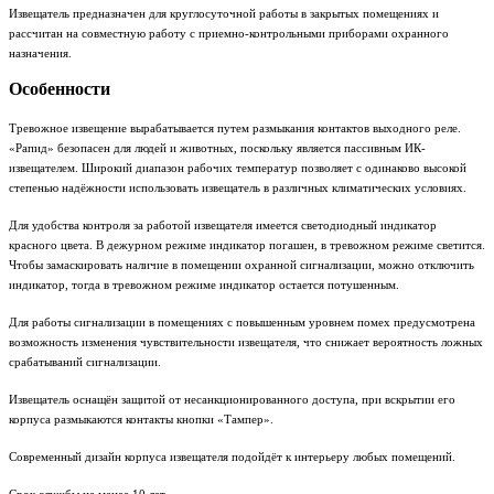
Извещатель предназначен для круглосуточной работы в закрытых помещениях и
рассчитан на совместную работу с приемно-контрольными приборами охранного
назначения.
Особенности
Тревожное извещение вырабатывается путем размыкания контактов выходного реле.
«Рапид» безопасен для людей и животных, поскольку является пассивным ИК-
извещателем. Широкий диапазон рабочих температур позволяет с одинаково высокой
степенью надёжности использовать извещатель в различных климатических условиях.
Для удобства контроля за работой извещателя имеется светодиодный индикатор
красного цвета. В дежурном режиме индикатор погашен, в тревожном режиме светится.
Чтобы замаскировать наличие в помещении охранной сигнализации, можно отключить
индикатор, тогда в тревожном режиме индикатор остается потушенным.
Для работы сигнализации в помещениях с повышенным уровнем помех предусмотрена
возможность изменения чувствительности извещателя, что снижает вероятность ложных
срабатываний сигнализации.
Извещатель оснащён защитой от несанкционированного доступа, при вскрытии его
корпуса размыкаются контакты кнопки «Тампер».
Современный дизайн корпуса извещателя подойдёт к интерьеру любых помещений.