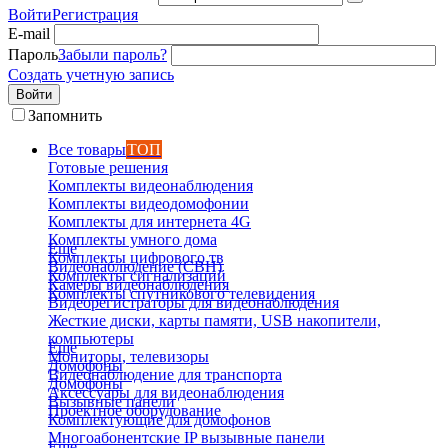
Войти
Регистрация
E-mail
Пароль
Забыли пароль?
Создать учетную запись
Войти
Запомнить
Все товары
ТОП
Готовые решения
Комплекты видеонаблюдения
Комплекты видеодомофонии
Комплекты для интернета 4G
Комплекты умного дома
Еще
Комплекты цифрового тв
Видеонаблюдение (СВН)
Комплекты сигнализаций
Камеры видеонаблюдения
Комплекты спутникового телевидения
Видеорегистраторы для видеонаблюдения
Жесткие диски, карты памяти, USB накопители,
компьютеры
Еще
Мониторы, телевизоры
Домофоны
Видеонаблюдение для транспорта
Домофоны
Аксессуары для видеонаблюдения
Вызывные панели
Проектное оборудование
Комплектующие для домофонов
Многоабонентские IP вызывные панели
Еще