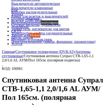
Выключатели автоматические
Выключатели клавишные
Еще
Коробки распределительные
Уценка
Рамки для розеток и выключателей
Готовые решения
Розетки 220В/380В
Видеонаблюдение
популярно
Сетевые фильтры, удлинители
Домофоны
Термостаты, нагреватели для щитов
СКУД
Термотрубки, муфты соединительные
Умный дом
Новое
Щиты, боксы
Интернет и сотовая связь
Электроосвещение (лампы, фонарики, прожекторы)
Услуги
Главная
/
Спутниковое телевидение (DVB-S2)
/
Антенны
спутниковые
/
Спутниковая антенна Супрал СТВ-1,65-1,1
2,0/1,6 AL АУМ/Пол 165см. (полярная подвеска)
КОД:
100061
Спутниковая антенна Супрал
СТВ-1,65-1,1 2,0/1,6 AL АУМ/
Пол 165см. (полярная