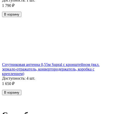
Доступность:
1 шт.
1 790
₽
В корзину
Спутниковая антенна 0,55м Supral с кронштейном (вкл.
зеркало-отражатель, конвертородержатель, коробка с
креплением)
Доступность:
4 шт.
1 650
₽
В корзину