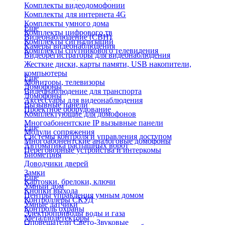
Комплекты видеодомофонии
Комплекты для интернета 4G
Комплекты умного дома
Еще
Комплекты цифрового тв
Видеонаблюдение (СВН)
Комплекты сигнализаций
Камеры видеонаблюдения
Комплекты спутникового телевидения
Видеорегистраторы для видеонаблюдения
Жесткие диски, карты памяти, USB накопители,
компьютеры
Еще
Мониторы, телевизоры
Домофоны
Видеонаблюдение для транспорта
Домофоны
Аксессуары для видеонаблюдения
Вызывные панели
Проектное оборудование
Комплектующие для домофонов
Многоабонентские IP вызывные панели
Еще
Модули сопряжения
Системы контроля и управления доступом
Многоабонентские аналоговые домофоны
Автоматика распашных ворот
Переговорные устройства и интеркомы
Биометрия
Доводчики дверей
Замки
Еще
Карточки, брелоки, ключи
Умный дом
Кнопки выхода
Центры управления умным домом
Контроллеры СКУД
Умные датчики
Контроль охраны
Электроприводы воды и газа
Металлодетекторы
Оповещатели Свето-Звуковые