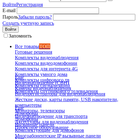
Войти
Регистрация
E-mail
Пароль
Забыли пароль?
Создать учетную запись
Войти
Запомнить
Все товары
ТОП
Готовые решения
Комплекты видеонаблюдения
Комплекты видеодомофонии
Комплекты для интернета 4G
Комплекты умного дома
Еще
Комплекты цифрового тв
Видеонаблюдение (СВН)
Комплекты сигнализаций
Камеры видеонаблюдения
Комплекты спутникового телевидения
Видеорегистраторы для видеонаблюдения
Жесткие диски, карты памяти, USB накопители,
компьютеры
Еще
Мониторы, телевизоры
Домофоны
Видеонаблюдение для транспорта
Домофоны
Аксессуары для видеонаблюдения
Вызывные панели
Проектное оборудование
Комплектующие для домофонов
Многоабонентские IP вызывные панели
Еще