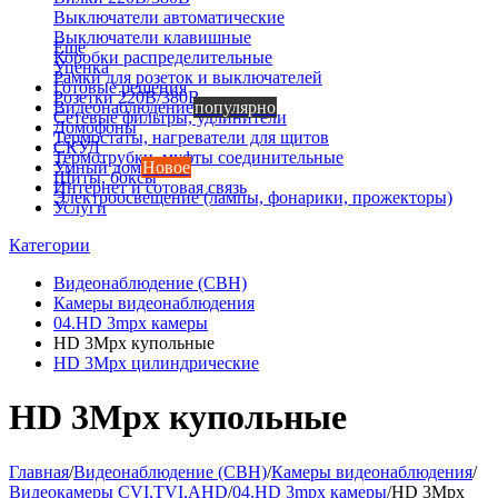
Выключатели автоматические
Выключатели клавишные
Еще
Коробки распределительные
Уценка
Рамки для розеток и выключателей
Готовые решения
Розетки 220В/380В
Видеонаблюдение
популярно
Сетевые фильтры, удлинители
Домофоны
Термостаты, нагреватели для щитов
СКУД
Термотрубки, муфты соединительные
Умный дом
Новое
Щиты, боксы
Интернет и сотовая связь
Электроосвещение (лампы, фонарики, прожекторы)
Услуги
Категории
Видеонаблюдение (СВН)
Камеры видеонаблюдения
04.HD 3mpx камеры
HD 3Mpx купольные
HD 3Mpx цилиндрические
HD 3Mpx купольные
Главная
/
Видеонаблюдение (СВН)
/
Камеры видеонаблюдения
/
Видеокамеры CVI,TVI,AHD
/
04.HD 3mpx камеры
/
HD 3Mpx