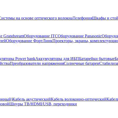
Системы на основе оптического волокна
Телефония
Шкафы и сто
е Grandsream
Оборудование ITC
Оборудование Panasonic
Оборудо
лей
Оборудование ФортЛинк
Проекторы, экраны, комплектующи
ляторы Power bank
Аккумуляторы для ИБП
Батарейки бытовые
Б
йства
Преобразователи напряжения
Солнечные батареи
Стабилиз
ионный)
Кабель акустический
Кабель волоконно-оптический
Кабел
ловой
Шнуры ТВ/HDMI/USB, переходники