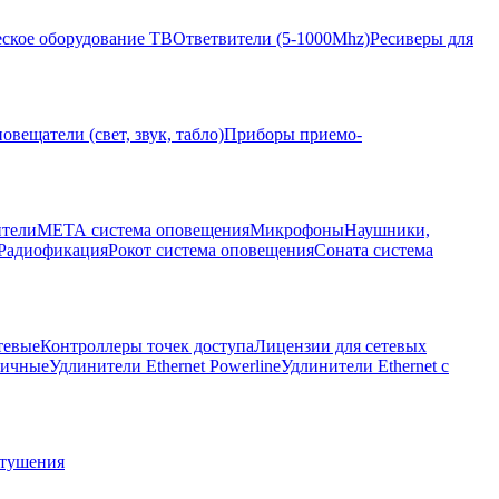
ское оборудование ТВ
Ответвители (5-1000Mhz)
Ресиверы для
овещатели (свет, звук, табло)
Приборы приемо-
ители
МЕТА система оповещения
Микрофоны
Наушники,
Радиофикация
Рокот система оповещения
Соната система
тевые
Контроллеры точек доступа
Лицензии для сетевых
личные
Удлинители Ethernet Powerline
Удлинители Ethernet с
отушения