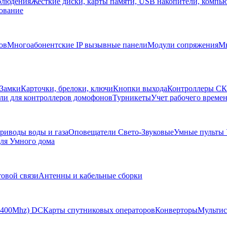
блюдения
Жесткие диски, карты памяти, USB накопители, компь
ование
ов
Многоабонентские IP вызывные панели
Модули сопряжения
Мн
Замки
Карточки, брелоки, ключи
Кнопки выхода
Контроллеры С
ли для контроллеров домофонов
Турникеты
Учет рабочего времен
риводы воды и газа
Оповещатели Свето-Звуковые
Умные пульты
ля Умного дома
товой связи
Антенны и кабельные сборки
-2400Mhz) DC
Карты спутниковых операторов
Конверторы
Мультис