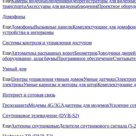
Еще
Камеры видеонаблюдения
Видеорегистраторы для видеона
транспорта
Аксессуары для видеонаблюдения
Проектное оборуд
Домофоны
Еще
Домофоны
Вызывные панели
Комплектующие для домофон
устройства и интеркомы
Системы контроля и управления доступом
Еще
Автоматика распашных ворот
Биометрия
Доводчики дверей
оборудование, шлагбаумы
Программное обеспечение
Считывате
Умный дом
Еще
Центры управления умным домом
Умные датчики
Электроп
электрика
Умные карнизы и моторы для штор
Комплектующие д
Интернет и сотовая связь
Грозозащита
Модемы 4G/3G
Адаптеры для модемов
Усиление со
Спутниковое телевидение (DVB-S2)
Еще
Антенны спутниковые
Делители спутникового сигнала (5