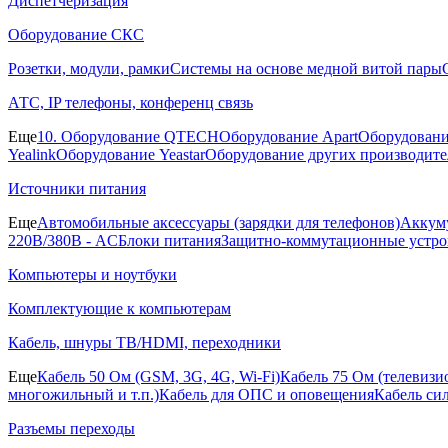
Диспетчеризация
Оборудование СКС
Розетки, модули, рамки
Системы на основе медной витой пары
АТС, IP телефоны, конференц связь
Еще
10. Оборудование QTECH
Оборудование Apart
Оборудовани
Yealink
Оборудование Yeastar
Оборудование других производите
Источники питания
Еще
Автомобильные аксессуары (зарядки для телефонов)
Аккуму
220В/380В - AC
Блоки питания
Защитно-коммутационные устро
Компьютеры и ноутбуки
Комплектующие к компьютерам
Кабель, шнуры ТВ/HDMI, переходники
Еще
Кабель 50 Ом (GSM, 3G, 4G, Wi-Fi)
Кабель 75 Ом (телевиз
многожильный и т.п.)
Кабель для ОПС и оповещения
Кабель си
Разъемы переходы