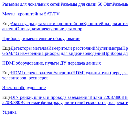
Разъемы для локальных сетей
Разъемы для связи 50 Ohm
Разъем
Мачты, кронштейны SAT/TV
Еще
Аксессуары для мачт и кронштейнов
Кронштейны для анте
антенн
Опоры, комплектующие для опор
Приборы, измерительное оборудование
Еще
Детекторы металла
Измерители расстояний
Мультиметры
Пр
GSM/4G измерений
Приборы для видеонаблюдения
Приборы д
HDMI оборудование, пульты ДУ, передача данных
Еще
HDMI переключатели/матрицы
HDMI удлинители (передача
телевизоров, ресиверов
Электрооборудование
Еще
DIN рейки, шины и провода заземления
Вилки 220В/380В
В
220В/380В
Сетевые фильтры, удлинители
Термостаты, нагреват
Уценка