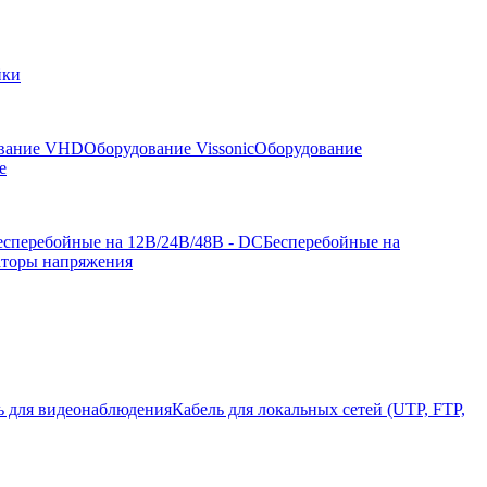
йки
вание VHD
Оборудование Vissonic
Оборудование
е
есперебойные на 12В/24В/48В - DC
Бесперебойные на
аторы напряжения
ь для видеонаблюдения
Кабель для локальных сетей (UTP, FTP,