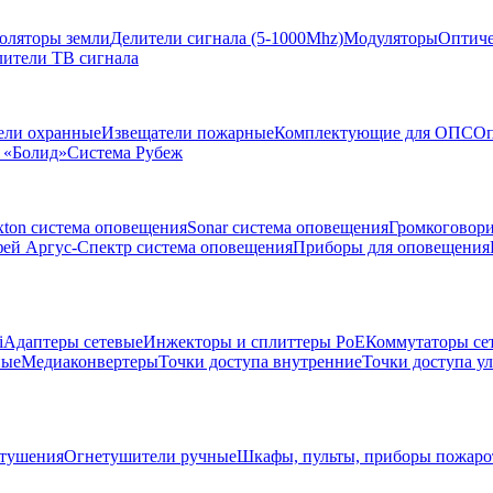
золяторы земли
Делители сигнала (5-1000Mhz)
Модуляторы
Оптиче
лители ТВ сигнала
ели охранные
Извещатели пожарные
Комплектующие для ОПС
Оп
 «Болид»
Система Рубеж
xton система оповещения
Sonar система оповещения
Громкоговор
ей Аргус-Спектр система оповещения
Приборы для оповещения
i
Адаптеры сетевые
Инжекторы и сплиттеры РоЕ
Коммутаторы се
ные
Медиаконвертеры
Точки доступа внутренние
Точки доступа у
тушения
Огнетушители ручные
Шкафы, пульты, приборы пожар