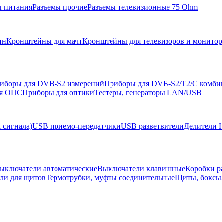
ы питания
Разъемы прочие
Разъемы телевизионные 75 Ohm
нн
Кронштейны для мачт
Кронштейны для телевизоров и монито
иборы для DVB-S2 измерений
Приборы для DVB-S2/T2/C комби
ля ОПС
Приборы для оптики
Тестеры, генераторы LAN/USB
 сигнала)
USB приемо-передатчики
USB разветвители
Делители 
ыключатели автоматические
Выключатели клавишные
Коробки р
ели для щитов
Термотрубки, муфты соединительные
Щиты, боксы