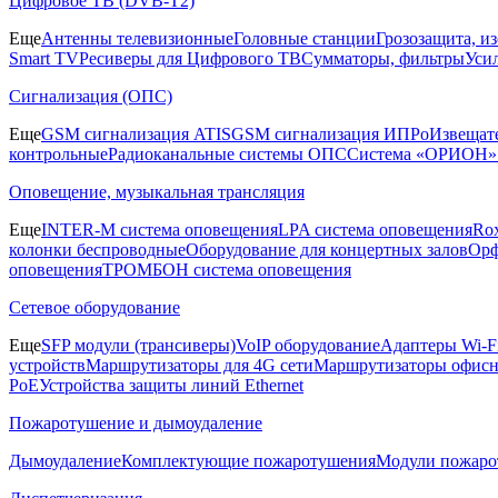
Цифровое ТВ (DVB-T2)
Еще
Антенны телевизионные
Головные станции
Грозозащита, и
Smart TV
Ресиверы для Цифрового ТВ
Сумматоры, фильтры
Уси
Сигнализация (ОПС)
Еще
GSM сигнализация ATIS
GSM сигнализация ИПРо
Извещат
контрольные
Радиоканальные системы ОПС
Система «ОРИОН»
Оповещение, музыкальная трансляция
Еще
INTER-M система оповещения
LPA система оповещения
Ro
колонки беспроводные
Оборудование для концертных залов
Орф
оповещения
ТРОМБОН система оповещения
Сетевое оборудование
Еще
SFP модули (трансиверы)
VoIP оборудование
Адаптеры Wi-F
устройств
Маршрутизаторы для 4G сети
Маршрутизаторы офис
PoE
Устройства защиты линий Ethernet
Пожаротушение и дымоудаление
Дымоудаление
Комплектующие пожаротушения
Модули пожаро