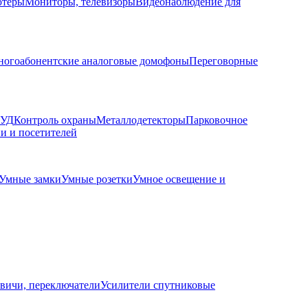
ютеры
Мониторы, телевизоры
Видеонаблюдение для
огоабонентские аналоговые домофоны
Переговорные
КУД
Контроль охраны
Металлодетекторы
Парковочное
и и посетителей
Умные замки
Умные розетки
Умное освещение и
вичи, переключатели
Усилители спутниковые