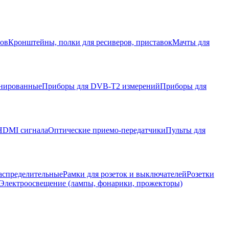
ров
Кронштейны, полки для ресиверов, приставок
Мачты для
нированные
Приборы для DVB-T2 измерений
Приборы для
HDMI сигнала
Оптические приемо-передатчики
Пульты для
аспределительные
Рамки для розеток и выключателей
Розетки
Электроосвещение (лампы, фонарики, прожекторы)