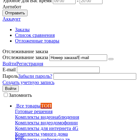
Удобное для Вас время
-
Антибот
Отправить
Аккаунт
Заказы
Список сравнения
Отложенные товары
Отслеживание заказа
Отслеживание заказа
Войти
Регистрация
E-mail
Пароль
Забыли пароль?
Создать учетную запись
Войти
Запомнить
Все товары
ТОП
Готовые решения
Комплекты видеонаблюдения
Комплекты видеодомофонии
Комплекты для интернета 4G
Комплекты умного дома
Еще
Комплекты цифрового тв