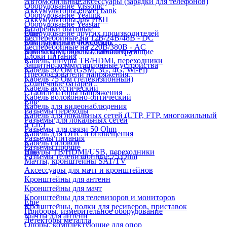
Автомобильные аксессуары (зарядки для телефонов)
Оборудование Vissonic
Аккумуляторы Power bank
Оборудование Yealink
Аккумуляторы для ИБП
Оборудование Yeastar
Батарейки бытовые
Оборудование других производителей
Еще
Бесперебойные на 12В/24В/48В - DC
Оборудование ФортЛинк
Компьютеры и ноутбуки
Бесперебойные на 220В/380В - AC
Проекторы, экраны, комплектующие
Комплектующие к компьютерам
Блоки питания
Кабель, шнуры ТВ/HDMI, переходники
Защитно-коммутационные устройства
Кабель 50 Ом (GSM, 3G, 4G, Wi-Fi)
Преобразователи напряжения
Кабель 75 Ом (телевизионный)
Солнечные батареи
Кабель акустический
Стабилизаторы напряжения
Кабель волоконно-оптический
Еще
Кабель для видеонаблюдения
Разъемы переходы
Кабель для локальных сетей (UTP, FTP, многожильный
Разъемы для локальных сетей
и т.п.)
Разъемы для связи 50 Ohm
Кабель для ОПС и оповещения
Разъемы питания
Кабель силовой
Разъемы прочие
Шнуры ТВ/HDMI/USB, переходники
Еще
Разъемы телевизионные 75 Ohm
Мачты, кронштейны SAT/TV
Аксессуары для мачт и кронштейнов
Кронштейны для антенн
Кронштейны для мачт
Кронштейны для телевизоров и мониторов
Еще
Кронштейны, полки для ресиверов, приставок
Приборы, измерительное оборудование
Мачты для антенн
Детекторы металла
Опоры, комплектующие для опор