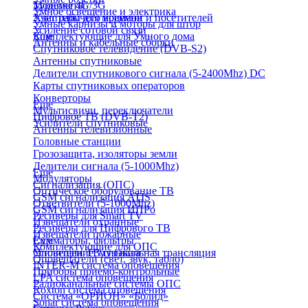
Турникеты
Модемы 4G/3G
Умное освещение и электрика
Учет рабочего времени и посетителей
Адаптеры для модемов
Умные карнизы и моторы для штор
Усиление сотовой связи
Комплектующие для Умного дома
Еще
Антенны и кабельные сборки
Спутниковое телевидение (DVB-S2)
Антенны спутниковые
Делители спутникового сигнала (5-2400Mhz) DC
Карты спутниковых операторов
Конверторы
Еще
Мультисвичи, переключатели
Цифровое ТВ (DVB-T2)
Усилители спутниковые
Антенны телевизионные
Головные станции
Грозозащита, изоляторы земли
Делители сигнала (5-1000Mhz)
Еще
Модуляторы
Сигнализация (ОПС)
Оптическое оборудование ТВ
GSM сигнализация ATIS
Ответвители (5-1000Mhz)
GSM сигнализация ИПРо
Ресиверы для Smart TV
Извещатели охранные
Ресиверы для Цифрового ТВ
Извещатели пожарные
Сумматоры, фильтры
Еще
Комплектующие для ОПС
Усилители ТВ сигнала
Оповещение, музыкальная трансляция
Оповещатели (свет, звук, табло)
INTER-M система оповещения
Приборы приемо-контрольные
LPA система оповещения
Радиоканальные системы ОПС
Roxton система оповещения
Система «ОРИОН» «Болид»
Sonar система оповещения