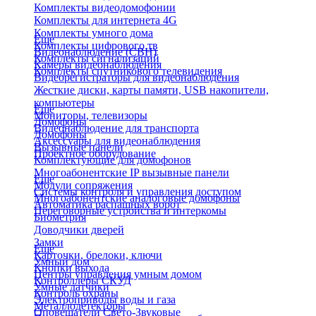
Комплекты видеодомофонии
Комплекты для интернета 4G
Комплекты умного дома
Еще
Комплекты цифрового тв
Видеонаблюдение (СВН)
Комплекты сигнализаций
Камеры видеонаблюдения
Комплекты спутникового телевидения
Видеорегистраторы для видеонаблюдения
Жесткие диски, карты памяти, USB накопители,
компьютеры
Еще
Мониторы, телевизоры
Домофоны
Видеонаблюдение для транспорта
Домофоны
Аксессуары для видеонаблюдения
Вызывные панели
Проектное оборудование
Комплектующие для домофонов
Многоабонентские IP вызывные панели
Еще
Модули сопряжения
Системы контроля и управления доступом
Многоабонентские аналоговые домофоны
Автоматика распашных ворот
Переговорные устройства и интеркомы
Биометрия
Доводчики дверей
Замки
Еще
Карточки, брелоки, ключи
Умный дом
Кнопки выхода
Центры управления умным домом
Контроллеры СКУД
Умные датчики
Контроль охраны
Электроприводы воды и газа
Металлодетекторы
Оповещатели Свето-Звуковые