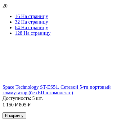
20
16 На страницу
32 На страницу
64 На страницу
128 На страницу
Space Technology ST-ES51, Cетевой 5-ти портовый
коммутатор (без БП в комплекте)
Доступность:
5 шт.
1 150
₽
805
₽
В корзину