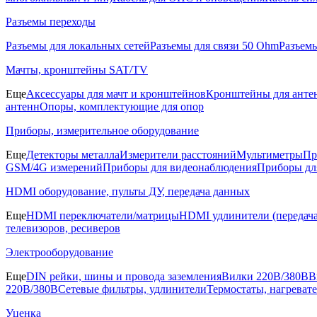
Разъемы переходы
Разъемы для локальных сетей
Разъемы для связи 50 Ohm
Разъем
Мачты, кронштейны SAT/TV
Еще
Аксессуары для мачт и кронштейнов
Кронштейны для анте
антенн
Опоры, комплектующие для опор
Приборы, измерительное оборудование
Еще
Детекторы металла
Измерители расстояний
Мультиметры
Пр
GSM/4G измерений
Приборы для видеонаблюдения
Приборы д
HDMI оборудование, пульты ДУ, передача данных
Еще
HDMI переключатели/матрицы
HDMI удлинители (передача
телевизоров, ресиверов
Электрооборудование
Еще
DIN рейки, шины и провода заземления
Вилки 220В/380В
В
220В/380В
Сетевые фильтры, удлинители
Термостаты, нагреват
Уценка