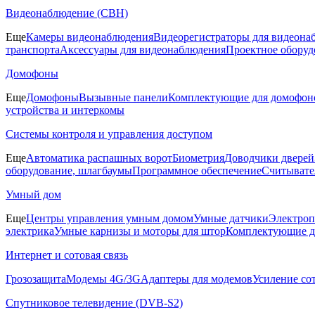
Видеонаблюдение (СВН)
Еще
Камеры видеонаблюдения
Видеорегистраторы для видеона
транспорта
Аксессуары для видеонаблюдения
Проектное оборуд
Домофоны
Еще
Домофоны
Вызывные панели
Комплектующие для домофон
устройства и интеркомы
Системы контроля и управления доступом
Еще
Автоматика распашных ворот
Биометрия
Доводчики дверей
оборудование, шлагбаумы
Программное обеспечение
Считывате
Умный дом
Еще
Центры управления умным домом
Умные датчики
Электроп
электрика
Умные карнизы и моторы для штор
Комплектующие д
Интернет и сотовая связь
Грозозащита
Модемы 4G/3G
Адаптеры для модемов
Усиление со
Спутниковое телевидение (DVB-S2)