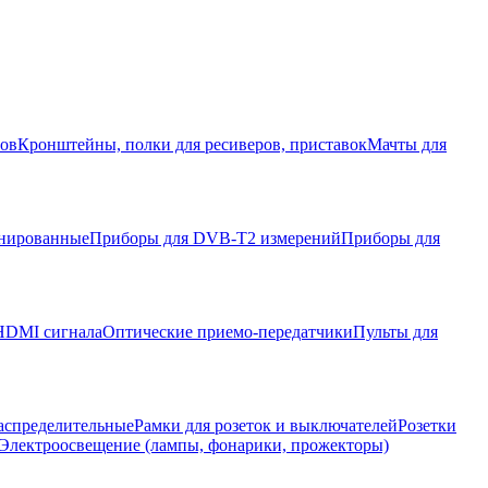
ров
Кронштейны, полки для ресиверов, приставок
Мачты для
нированные
Приборы для DVB-T2 измерений
Приборы для
HDMI сигнала
Оптические приемо-передатчики
Пульты для
аспределительные
Рамки для розеток и выключателей
Розетки
Электроосвещение (лампы, фонарики, прожекторы)