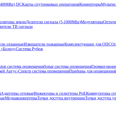
-2400Mhz) DC
Карты спутниковых операторов
Конверторы
Мультис
золяторы земли
Делители сигнала (5-1000Mhz)
Модуляторы
Оптиче
лители ТВ сигнала
ели охранные
Извещатели пожарные
Комплектующие для ОПС
Оп
 «Болид»
Система Рубеж
xton система оповещения
Sonar система оповещения
Громкоговор
ей Аргус-Спектр система оповещения
Приборы для оповещения
i
Адаптеры сетевые
Инжекторы и сплиттеры РоЕ
Коммутаторы се
ные
Медиаконвертеры
Точки доступа внутренние
Точки доступа у