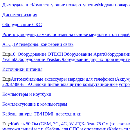
Дымоудаление
Комплектующие пожаротушения
Модули пожаро
Диспетчеризация
Оборудование СКС
Розетки, модули, рамки
Системы на основе медной витой пары
АТС, IP телефоны, конференц связь
Еще
10. Оборудование QTECH
Оборудование Apart
Оборудовани
Yealink
Оборудование Yeastar
Оборудование других производите
Источники питания
Еще
Автомобильные аксессуары (зарядки для телефонов)
Аккуму
220В/380В - AC
Блоки питания
Защитно-коммутационные устро
Компьютеры и ноутбуки
Комплектующие к компьютерам
Кабель, шнуры ТВ/HDMI, переходники
Еще
Кабель 50 Ом (GSM, 3G, 4G, Wi-Fi)
Кабель 75 Ом (телевиз
многожильный и т.п.)
Кабель для ОПС и оповещения
Кабель си