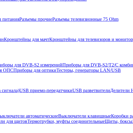
ы питания
Разъемы прочие
Разъемы телевизионные 75 Ohm
нн
Кронштейны для мачт
Кронштейны для телевизоров и монито
иборы для DVB-S2 измерений
Приборы для DVB-S2/T2/C комби
ля ОПС
Приборы для оптики
Тестеры, генераторы LAN/USB
 сигнала)
USB приемо-передатчики
USB разветвители
Делители 
ыключатели автоматические
Выключатели клавишные
Коробки р
ели для щитов
Термотрубки, муфты соединительные
Щиты, боксы