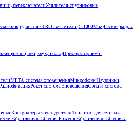
вичи, переключатели
Усилители спутниковые
ское оборудование ТВ
Ответвители (5-1000Mhz)
Ресиверы для
овещатели (свет, звук, табло)
Приборы приемо-
ители
МЕТА система оповещения
Микрофоны
Наушники,
Радиофикация
Рокот система оповещения
Соната система
тевые
Контроллеры точек доступа
Лицензии для сетевых
личные
Удлинители Ethernet Powerline
Удлинители Ethernet с