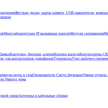
блюдения
Жесткие диски, карты памяти, USB накопители, компь
ование
ов
Многоабонентские IP вызывные панели
Модули сопряжения
Мн
Замки
Карточки, брелоки, ключи
Кнопки выхода
Контроллеры С
ли для контроллеров домофонов
Турникеты
Учет рабочего времен
риводы воды и газа
Оповещатели Свето-Звуковые
Умные пульты
ля Умного дома
товой связи
Антенны и кабельные сборки