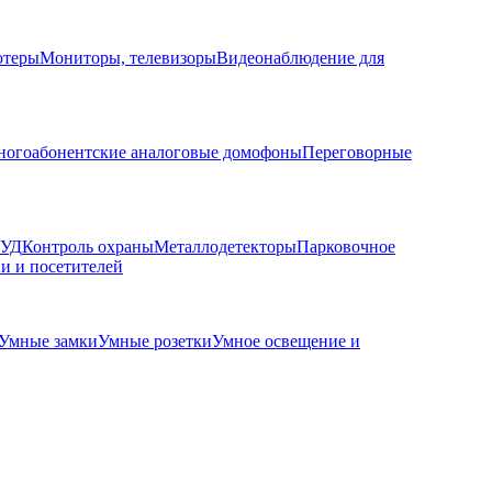
ютеры
Мониторы, телевизоры
Видеонаблюдение для
огоабонентские аналоговые домофоны
Переговорные
КУД
Контроль охраны
Металлодетекторы
Парковочное
и и посетителей
Умные замки
Умные розетки
Умное освещение и