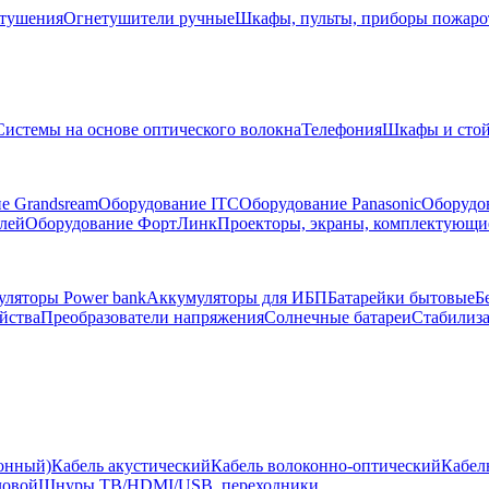
тушения
Огнетушители ручные
Шкафы, пульты, приборы пожар
Системы на основе оптического волокна
Телефония
Шкафы и сто
е Grandsream
Оборудование ITC
Оборудование Panasonic
Оборудо
лей
Оборудование ФортЛинк
Проекторы, экраны, комплектующи
ляторы Power bank
Аккумуляторы для ИБП
Батарейки бытовые
Б
йства
Преобразователи напряжения
Солнечные батареи
Стабилиз
ионный)
Кабель акустический
Кабель волоконно-оптический
Кабел
ловой
Шнуры ТВ/HDMI/USB, переходники