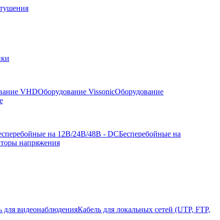
отушения
йки
вание VHD
Оборудование Vissonic
Оборудование
е
есперебойные на 12В/24В/48В - DC
Бесперебойные на
аторы напряжения
ь для видеонаблюдения
Кабель для локальных сетей (UTP, FTP,