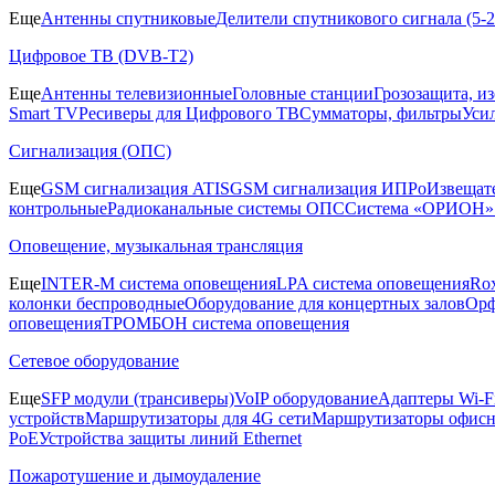
Еще
Антенны спутниковые
Делители спутникового сигнала (5
Цифровое ТВ (DVB-T2)
Еще
Антенны телевизионные
Головные станции
Грозозащита, и
Smart TV
Ресиверы для Цифрового ТВ
Сумматоры, фильтры
Уси
Сигнализация (ОПС)
Еще
GSM сигнализация ATIS
GSM сигнализация ИПРо
Извещат
контрольные
Радиоканальные системы ОПС
Система «ОРИОН»
Оповещение, музыкальная трансляция
Еще
INTER-M система оповещения
LPA система оповещения
Ro
колонки беспроводные
Оборудование для концертных залов
Орф
оповещения
ТРОМБОН система оповещения
Сетевое оборудование
Еще
SFP модули (трансиверы)
VoIP оборудование
Адаптеры Wi-F
устройств
Маршрутизаторы для 4G сети
Маршрутизаторы офис
PoE
Устройства защиты линий Ethernet
Пожаротушение и дымоудаление