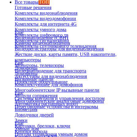
Все товары
ТОП
Готовые решения
Комплекты видеонаблюдения
Комплекты видеодомофонии
Комплекты для интернета 4G
Комплекты умного дома
Еще
Комплекты цифрового тв
Видеонаблюдение (СВН)
Комплекты сигнализаций
Камеры видеонаблюдения
Комплекты спутникового телевидения
Видеорегистраторы для видеонаблюдения
Жесткие диски, карты памяти, USB накопители,
компьютеры
Еще
Мониторы, телевизоры
Домофоны
Видеонаблюдение для транспорта
Домофоны
Аксессуары для видеонаблюдения
Вызывные панели
Проектное оборудование
Комплектующие для домофонов
Многоабонентские IP вызывные панели
Еще
Модули сопряжения
Системы контроля и управления доступом
Многоабонентские аналоговые домофоны
Автоматика распашных ворот
Переговорные устройства и интеркомы
Биометрия
Доводчики дверей
Замки
Еще
Карточки, брелоки, ключи
Умный дом
Кнопки выхода
Центры управления умным домом
Контроллеры СКУД