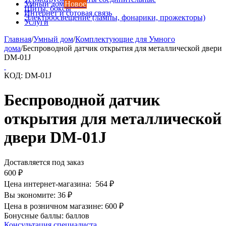
Умный дом
Новое
Щиты, боксы
Интернет и сотовая связь
Электроосвещение (лампы, фонарики, прожекторы)
Услуги
Главная
/
Умный дом
/
Комплектующие для Умного
дома
/
Беспроводной датчик открытия для металлической двери
DM-01J
КОД:
DM-01J
Беспроводной датчик
открытия для металлической
двери DM-01J
Доставляется под заказ
600
₽
Цена интернет-магазина:
564
₽
Вы экономите:
36
₽
Цена в розничном магазине:
600
₽
Бонусные баллы:
баллов
Консультация специалиста