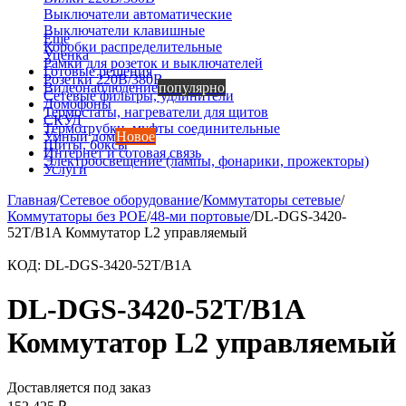
Выключатели автоматические
Выключатели клавишные
Еще
Коробки распределительные
Уценка
Рамки для розеток и выключателей
Готовые решения
Розетки 220В/380В
Видеонаблюдение
популярно
Сетевые фильтры, удлинители
Домофоны
Термостаты, нагреватели для щитов
СКУД
Термотрубки, муфты соединительные
Умный дом
Новое
Щиты, боксы
Интернет и сотовая связь
Электроосвещение (лампы, фонарики, прожекторы)
Услуги
Главная
/
Сетевое оборудование
/
Коммутаторы сетевые
/
Коммутаторы без POE
/
48-ми портовые
/
DL-DGS-3420-
52T/B1A Коммутатор L2 управляемый
КОД:
DL-DGS-3420-52T/B1A
DL-DGS-3420-52T/B1A
Коммутатор L2 управляемый
Доставляется под заказ