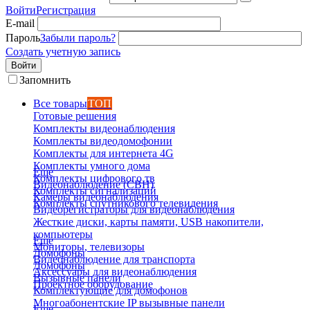
Войти
Регистрация
E-mail
Пароль
Забыли пароль?
Создать учетную запись
Войти
Запомнить
Все товары
ТОП
Готовые решения
Комплекты видеонаблюдения
Комплекты видеодомофонии
Комплекты для интернета 4G
Комплекты умного дома
Еще
Комплекты цифрового тв
Видеонаблюдение (СВН)
Комплекты сигнализаций
Камеры видеонаблюдения
Комплекты спутникового телевидения
Видеорегистраторы для видеонаблюдения
Жесткие диски, карты памяти, USB накопители,
компьютеры
Еще
Мониторы, телевизоры
Домофоны
Видеонаблюдение для транспорта
Домофоны
Аксессуары для видеонаблюдения
Вызывные панели
Проектное оборудование
Комплектующие для домофонов
Многоабонентские IP вызывные панели
Еще