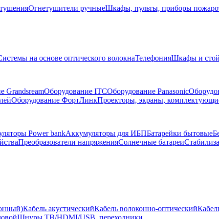
тушения
Огнетушители ручные
Шкафы, пульты, приборы пожар
Системы на основе оптического волокна
Телефония
Шкафы и сто
е Grandsream
Оборудование ITC
Оборудование Panasonic
Оборудо
лей
Оборудование ФортЛинк
Проекторы, экраны, комплектующи
ляторы Power bank
Аккумуляторы для ИБП
Батарейки бытовые
Б
йства
Преобразователи напряжения
Солнечные батареи
Стабилиз
ионный)
Кабель акустический
Кабель волоконно-оптический
Кабел
ловой
Шнуры ТВ/HDMI/USB, переходники