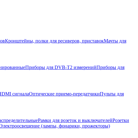
ров
Кронштейны, полки для ресиверов, приставок
Мачты для
нированные
Приборы для DVB-T2 измерений
Приборы для
HDMI сигнала
Оптические приемо-передатчики
Пульты для
аспределительные
Рамки для розеток и выключателей
Розетки
Электроосвещение (лампы, фонарики, прожекторы)