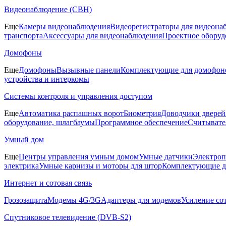
Видеонаблюдение (СВН)
Еще
Камеры видеонаблюдения
Видеорегистраторы для видеона
транспорта
Аксессуары для видеонаблюдения
Проектное оборуд
Домофоны
Еще
Домофоны
Вызывные панели
Комплектующие для домофон
устройства и интеркомы
Системы контроля и управления доступом
Еще
Автоматика распашных ворот
Биометрия
Доводчики дверей
оборудование, шлагбаумы
Программное обеспечение
Считывате
Умный дом
Еще
Центры управления умным домом
Умные датчики
Электроп
электрика
Умные карнизы и моторы для штор
Комплектующие д
Интернет и сотовая связь
Грозозащита
Модемы 4G/3G
Адаптеры для модемов
Усиление со
Спутниковое телевидение (DVB-S2)