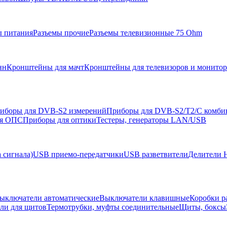
ы питания
Разъемы прочие
Разъемы телевизионные 75 Ohm
нн
Кронштейны для мачт
Кронштейны для телевизоров и монито
иборы для DVB-S2 измерений
Приборы для DVB-S2/T2/C комби
ля ОПС
Приборы для оптики
Тестеры, генераторы LAN/USB
 сигнала)
USB приемо-передатчики
USB разветвители
Делители 
ыключатели автоматические
Выключатели клавишные
Коробки р
ели для щитов
Термотрубки, муфты соединительные
Щиты, боксы