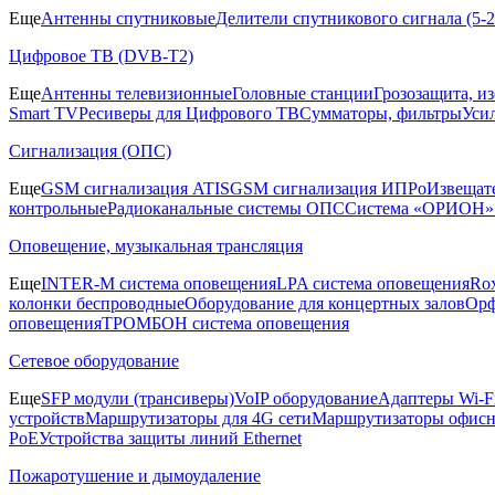
Еще
Антенны спутниковые
Делители спутникового сигнала (5
Цифровое ТВ (DVB-T2)
Еще
Антенны телевизионные
Головные станции
Грозозащита, и
Smart TV
Ресиверы для Цифрового ТВ
Сумматоры, фильтры
Уси
Сигнализация (ОПС)
Еще
GSM сигнализация ATIS
GSM сигнализация ИПРо
Извещат
контрольные
Радиоканальные системы ОПС
Система «ОРИОН»
Оповещение, музыкальная трансляция
Еще
INTER-M система оповещения
LPA система оповещения
Ro
колонки беспроводные
Оборудование для концертных залов
Орф
оповещения
ТРОМБОН система оповещения
Сетевое оборудование
Еще
SFP модули (трансиверы)
VoIP оборудование
Адаптеры Wi-F
устройств
Маршрутизаторы для 4G сети
Маршрутизаторы офис
PoE
Устройства защиты линий Ethernet
Пожаротушение и дымоудаление