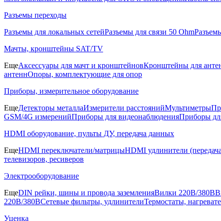
Разъемы переходы
Разъемы для локальных сетей
Разъемы для связи 50 Ohm
Разъем
Мачты, кронштейны SAT/TV
Еще
Аксессуары для мачт и кронштейнов
Кронштейны для анте
антенн
Опоры, комплектующие для опор
Приборы, измерительное оборудование
Еще
Детекторы металла
Измерители расстояний
Мультиметры
Пр
GSM/4G измерений
Приборы для видеонаблюдения
Приборы д
HDMI оборудование, пульты ДУ, передача данных
Еще
HDMI переключатели/матрицы
HDMI удлинители (передача
телевизоров, ресиверов
Электрооборудование
Еще
DIN рейки, шины и провода заземления
Вилки 220В/380В
В
220В/380В
Сетевые фильтры, удлинители
Термостаты, нагреват
Уценка