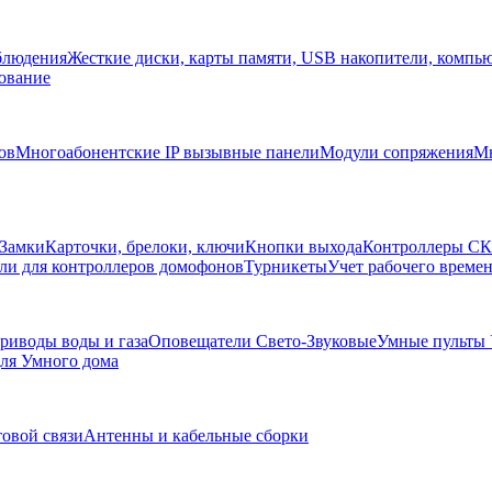
блюдения
Жесткие диски, карты памяти, USB накопители, компь
ование
ов
Многоабонентские IP вызывные панели
Модули сопряжения
Мн
Замки
Карточки, брелоки, ключи
Кнопки выхода
Контроллеры С
ли для контроллеров домофонов
Турникеты
Учет рабочего времен
риводы воды и газа
Оповещатели Свето-Звуковые
Умные пульты
ля Умного дома
товой связи
Антенны и кабельные сборки