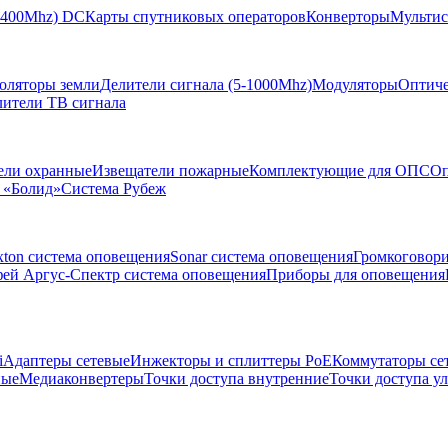
-2400Mhz) DC
Карты спутниковых операторов
Конверторы
Мультис
золяторы земли
Делители сигнала (5-1000Mhz)
Модуляторы
Оптиче
лители ТВ сигнала
ели охранные
Извещатели пожарные
Комплектующие для ОПС
Оп
 «Болид»
Система Рубеж
xton система оповещения
Sonar система оповещения
Громкоговор
ей Аргус-Спектр система оповещения
Приборы для оповещения
i
Адаптеры сетевые
Инжекторы и сплиттеры РоЕ
Коммутаторы се
ные
Медиаконвертеры
Точки доступа внутренние
Точки доступа у