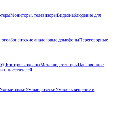
ютеры
Мониторы, телевизоры
Видеонаблюдение для
огоабонентские аналоговые домофоны
Переговорные
КУД
Контроль охраны
Металлодетекторы
Парковочное
и и посетителей
Умные замки
Умные розетки
Умное освещение и