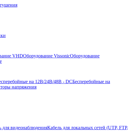
отушения
йки
вание VHD
Оборудование Vissonic
Оборудование
е
есперебойные на 12В/24В/48В - DC
Бесперебойные на
аторы напряжения
ь для видеонаблюдения
Кабель для локальных сетей (UTP, FTP,