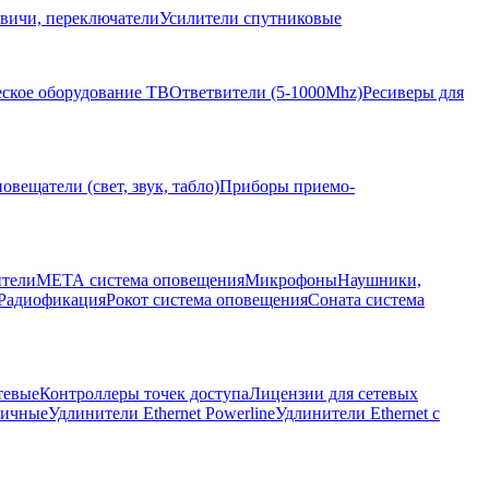
вичи, переключатели
Усилители спутниковые
ское оборудование ТВ
Ответвители (5-1000Mhz)
Ресиверы для
овещатели (свет, звук, табло)
Приборы приемо-
ители
МЕТА система оповещения
Микрофоны
Наушники,
Радиофикация
Рокот система оповещения
Соната система
тевые
Контроллеры точек доступа
Лицензии для сетевых
личные
Удлинители Ethernet Powerline
Удлинители Ethernet с