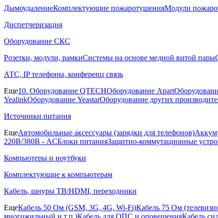
Дымоудаление
Комплектующие пожаротушения
Модули пожаро
Диспетчеризация
Оборудование СКС
Розетки, модули, рамки
Системы на основе медной витой пары
АТС, IP телефоны, конференц связь
Еще
10. Оборудование QTECH
Оборудование Apart
Оборудовани
Yealink
Оборудование Yeastar
Оборудование других производите
Источники питания
Еще
Автомобильные аксессуары (зарядки для телефонов)
Аккуму
220В/380В - AC
Блоки питания
Защитно-коммутационные устро
Компьютеры и ноутбуки
Комплектующие к компьютерам
Кабель, шнуры ТВ/HDMI, переходники
Еще
Кабель 50 Ом (GSM, 3G, 4G, Wi-Fi)
Кабель 75 Ом (телевиз
многожильный и т.п.)
Кабель для ОПС и оповещения
Кабель си