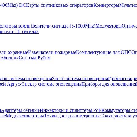
-2400Mhz) DC
Карты спутниковых операторов
Конверторы
Мультис
золяторы земли
Делители сигнала (5-1000Mhz)
Модуляторы
Оптиче
лители ТВ сигнала
ели охранные
Извещатели пожарные
Комплектующие для ОПС
Оп
 «Болид»
Система Рубеж
xton система оповещения
Sonar система оповещения
Громкоговор
ей Аргус-Спектр система оповещения
Приборы для оповещения
i
Адаптеры сетевые
Инжекторы и сплиттеры РоЕ
Коммутаторы се
ные
Медиаконвертеры
Точки доступа внутренние
Точки доступа у