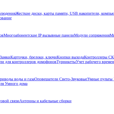
блюдения
Жесткие диски, карты памяти, USB накопители, компь
ование
ов
Многоабонентские IP вызывные панели
Модули сопряжения
Мн
Замки
Карточки, брелоки, ключи
Кнопки выхода
Контроллеры С
ли для контроллеров домофонов
Турникеты
Учет рабочего времен
риводы воды и газа
Оповещатели Свето-Звуковые
Умные пульты
ля Умного дома
товой связи
Антенны и кабельные сборки