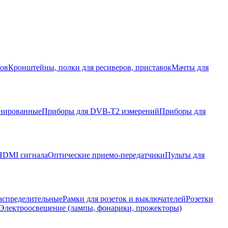
ров
Кронштейны, полки для ресиверов, приставок
Мачты для
нированные
Приборы для DVB-T2 измерений
Приборы для
HDMI сигнала
Оптические приемо-передатчики
Пульты для
аспределительные
Рамки для розеток и выключателей
Розетки
Электроосвещение (лампы, фонарики, прожекторы)