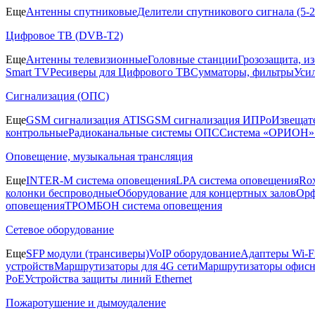
Еще
Антенны спутниковые
Делители спутникового сигнала (5
Цифровое ТВ (DVB-T2)
Еще
Антенны телевизионные
Головные станции
Грозозащита, и
Smart TV
Ресиверы для Цифрового ТВ
Сумматоры, фильтры
Уси
Сигнализация (ОПС)
Еще
GSM сигнализация ATIS
GSM сигнализация ИПРо
Извещат
контрольные
Радиоканальные системы ОПС
Система «ОРИОН»
Оповещение, музыкальная трансляция
Еще
INTER-M система оповещения
LPA система оповещения
Ro
колонки беспроводные
Оборудование для концертных залов
Орф
оповещения
ТРОМБОН система оповещения
Сетевое оборудование
Еще
SFP модули (трансиверы)
VoIP оборудование
Адаптеры Wi-F
устройств
Маршрутизаторы для 4G сети
Маршрутизаторы офис
PoE
Устройства защиты линий Ethernet
Пожаротушение и дымоудаление