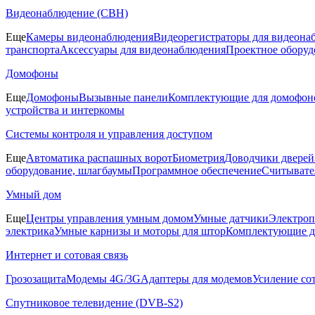
Видеонаблюдение (СВН)
Еще
Камеры видеонаблюдения
Видеорегистраторы для видеона
транспорта
Аксессуары для видеонаблюдения
Проектное оборуд
Домофоны
Еще
Домофоны
Вызывные панели
Комплектующие для домофон
устройства и интеркомы
Системы контроля и управления доступом
Еще
Автоматика распашных ворот
Биометрия
Доводчики дверей
оборудование, шлагбаумы
Программное обеспечение
Считывате
Умный дом
Еще
Центры управления умным домом
Умные датчики
Электроп
электрика
Умные карнизы и моторы для штор
Комплектующие д
Интернет и сотовая связь
Грозозащита
Модемы 4G/3G
Адаптеры для модемов
Усиление со
Спутниковое телевидение (DVB-S2)