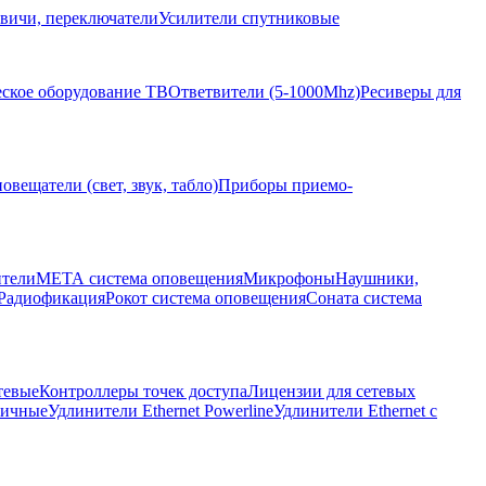
вичи, переключатели
Усилители спутниковые
ское оборудование ТВ
Ответвители (5-1000Mhz)
Ресиверы для
овещатели (свет, звук, табло)
Приборы приемо-
ители
МЕТА система оповещения
Микрофоны
Наушники,
Радиофикация
Рокот система оповещения
Соната система
тевые
Контроллеры точек доступа
Лицензии для сетевых
личные
Удлинители Ethernet Powerline
Удлинители Ethernet с