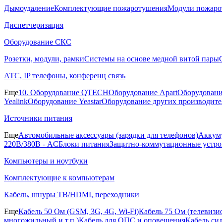
Дымоудаление
Комплектующие пожаротушения
Модули пожаро
Диспетчеризация
Оборудование СКС
Розетки, модули, рамки
Системы на основе медной витой пары
АТС, IP телефоны, конференц связь
Еще
10. Оборудование QTECH
Оборудование Apart
Оборудовани
Yealink
Оборудование Yeastar
Оборудование других производите
Источники питания
Еще
Автомобильные аксессуары (зарядки для телефонов)
Аккуму
220В/380В - AC
Блоки питания
Защитно-коммутационные устро
Компьютеры и ноутбуки
Комплектующие к компьютерам
Кабель, шнуры ТВ/HDMI, переходники
Еще
Кабель 50 Ом (GSM, 3G, 4G, Wi-Fi)
Кабель 75 Ом (телевиз
многожильный и т.п.)
Кабель для ОПС и оповещения
Кабель си