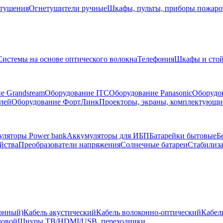
тушения
Огнетушители ручные
Шкафы, пульты, приборы пожар
Системы на основе оптического волокна
Телефония
Шкафы и сто
е Grandsream
Оборудование ITC
Оборудование Panasonic
Оборудо
лей
Оборудование ФортЛинк
Проекторы, экраны, комплектующи
ляторы Power bank
Аккумуляторы для ИБП
Батарейки бытовые
Б
йства
Преобразователи напряжения
Солнечные батареи
Стабилиз
ионный)
Кабель акустический
Кабель волоконно-оптический
Кабел
ловой
Шнуры ТВ/HDMI/USB, переходники