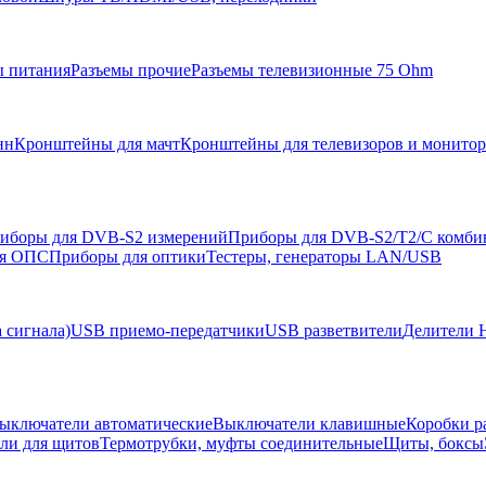
ы питания
Разъемы прочие
Разъемы телевизионные 75 Ohm
нн
Кронштейны для мачт
Кронштейны для телевизоров и монито
иборы для DVB-S2 измерений
Приборы для DVB-S2/T2/C комби
ля ОПС
Приборы для оптики
Тестеры, генераторы LAN/USB
 сигнала)
USB приемо-передатчики
USB разветвители
Делители 
ыключатели автоматические
Выключатели клавишные
Коробки р
ели для щитов
Термотрубки, муфты соединительные
Щиты, боксы