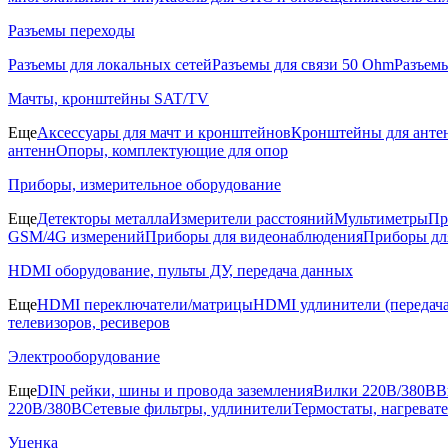
Разъемы переходы
Разъемы для локальных сетей
Разъемы для связи 50 Ohm
Разъем
Мачты, кронштейны SAT/TV
Еще
Аксессуары для мачт и кронштейнов
Кронштейны для анте
антенн
Опоры, комплектующие для опор
Приборы, измерительное оборудование
Еще
Детекторы металла
Измерители расстояний
Мультиметры
Пр
GSM/4G измерений
Приборы для видеонаблюдения
Приборы д
HDMI оборудование, пульты ДУ, передача данных
Еще
HDMI переключатели/матрицы
HDMI удлинители (передача
телевизоров, ресиверов
Электрооборудование
Еще
DIN рейки, шины и провода заземления
Вилки 220В/380В
В
220В/380В
Сетевые фильтры, удлинители
Термостаты, нагреват
Уценка