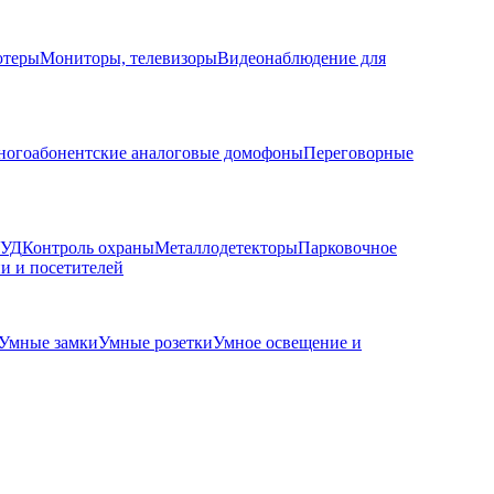
ютеры
Мониторы, телевизоры
Видеонаблюдение для
огоабонентские аналоговые домофоны
Переговорные
КУД
Контроль охраны
Металлодетекторы
Парковочное
и и посетителей
Умные замки
Умные розетки
Умное освещение и