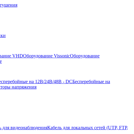
отушения
йки
вание VHD
Оборудование Vissonic
Оборудование
е
есперебойные на 12В/24В/48В - DC
Бесперебойные на
аторы напряжения
ь для видеонаблюдения
Кабель для локальных сетей (UTP, FTP,