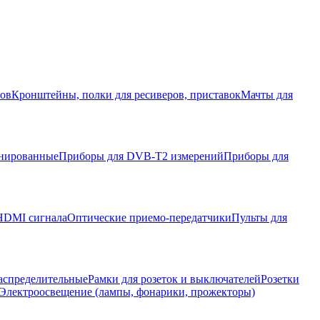
ров
Кронштейны, полки для ресиверов, приставок
Мачты для
нированные
Приборы для DVB-T2 измерений
Приборы для
HDMI сигнала
Оптические приемо-передатчики
Пульты для
аспределительные
Рамки для розеток и выключателей
Розетки
Электроосвещение (лампы, фонарики, прожекторы)