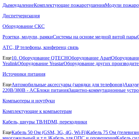
Дымоудаление
Комплектующие пожаротушения
Модули пожаро
Диспетчеризация
Оборудование СКС
Розетки, модули, рамки
Системы на основе медной витой пары
АТС, IP телефоны, конференц связь
Еще
10. Оборудование QTECH
Оборудование Apart
Оборудовани
Yealink
Оборудование Yeastar
Оборудование других производите
Источники питания
Еще
Автомобильные аксессуары (зарядки для телефонов)
Аккуму
220В/380В - AC
Блоки питания
Защитно-коммутационные устро
Компьютеры и ноутбуки
Комплектующие к компьютерам
Кабель, шнуры ТВ/HDMI, переходники
Еще
Кабель 50 Ом (GSM, 3G, 4G, Wi-Fi)
Кабель 75 Ом (телевиз
многожильный и т.п.)
Кабель для ОПС и оповещения
Кабель си