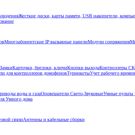
блюдения
Жесткие диски, карты памяти, USB накопители, компь
ование
ов
Многоабонентские IP вызывные панели
Модули сопряжения
Мн
Замки
Карточки, брелоки, ключи
Кнопки выхода
Контроллеры С
ли для контроллеров домофонов
Турникеты
Учет рабочего времен
риводы воды и газа
Оповещатели Свето-Звуковые
Умные пульты
ля Умного дома
товой связи
Антенны и кабельные сборки