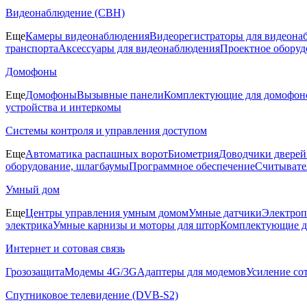
Видеонаблюдение (СВН)
Еще
Камеры видеонаблюдения
Видеорегистраторы для видеона
транспорта
Аксессуары для видеонаблюдения
Проектное оборуд
Домофоны
Еще
Домофоны
Вызывные панели
Комплектующие для домофон
устройства и интеркомы
Системы контроля и управления доступом
Еще
Автоматика распашных ворот
Биометрия
Доводчики дверей
оборудование, шлагбаумы
Программное обеспечение
Считывате
Умный дом
Еще
Центры управления умным домом
Умные датчики
Электроп
электрика
Умные карнизы и моторы для штор
Комплектующие д
Интернет и сотовая связь
Грозозащита
Модемы 4G/3G
Адаптеры для модемов
Усиление со
Спутниковое телевидение (DVB-S2)