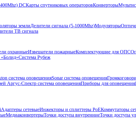
-2400Mhz) DC
Карты спутниковых операторов
Конверторы
Мультис
золяторы земли
Делители сигнала (5-1000Mhz)
Модуляторы
Оптиче
лители ТВ сигнала
ели охранные
Извещатели пожарные
Комплектующие для ОПС
Оп
 «Болид»
Система Рубеж
xton система оповещения
Sonar система оповещения
Громкоговор
ей Аргус-Спектр система оповещения
Приборы для оповещения
i
Адаптеры сетевые
Инжекторы и сплиттеры РоЕ
Коммутаторы се
ные
Медиаконвертеры
Точки доступа внутренние
Точки доступа у