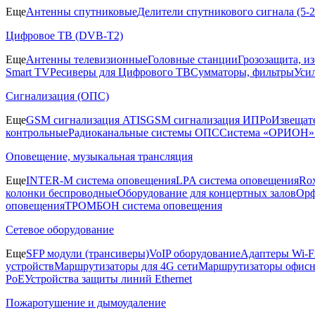
Еще
Антенны спутниковые
Делители спутникового сигнала (5
Цифровое ТВ (DVB-T2)
Еще
Антенны телевизионные
Головные станции
Грозозащита, и
Smart TV
Ресиверы для Цифрового ТВ
Сумматоры, фильтры
Уси
Сигнализация (ОПС)
Еще
GSM сигнализация ATIS
GSM сигнализация ИПРо
Извещат
контрольные
Радиоканальные системы ОПС
Система «ОРИОН»
Оповещение, музыкальная трансляция
Еще
INTER-M система оповещения
LPA система оповещения
Ro
колонки беспроводные
Оборудование для концертных залов
Орф
оповещения
ТРОМБОН система оповещения
Сетевое оборудование
Еще
SFP модули (трансиверы)
VoIP оборудование
Адаптеры Wi-F
устройств
Маршрутизаторы для 4G сети
Маршрутизаторы офис
PoE
Устройства защиты линий Ethernet
Пожаротушение и дымоудаление