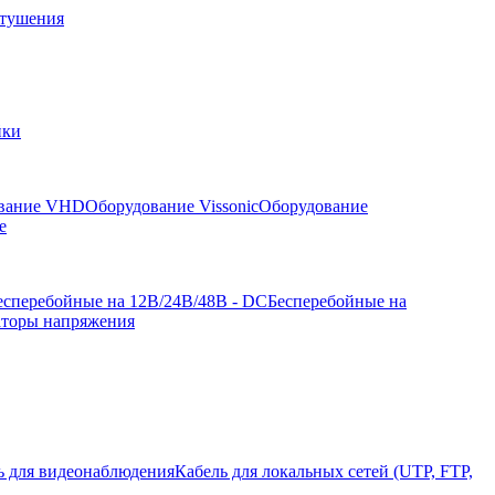
отушения
йки
вание VHD
Оборудование Vissonic
Оборудование
е
есперебойные на 12В/24В/48В - DC
Бесперебойные на
аторы напряжения
ь для видеонаблюдения
Кабель для локальных сетей (UTP, FTP,