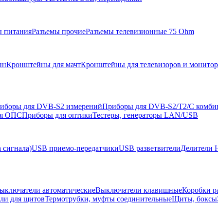
ы питания
Разъемы прочие
Разъемы телевизионные 75 Ohm
нн
Кронштейны для мачт
Кронштейны для телевизоров и монито
иборы для DVB-S2 измерений
Приборы для DVB-S2/T2/C комби
ля ОПС
Приборы для оптики
Тестеры, генераторы LAN/USB
 сигнала)
USB приемо-передатчики
USB разветвители
Делители 
ыключатели автоматические
Выключатели клавишные
Коробки р
ели для щитов
Термотрубки, муфты соединительные
Щиты, боксы