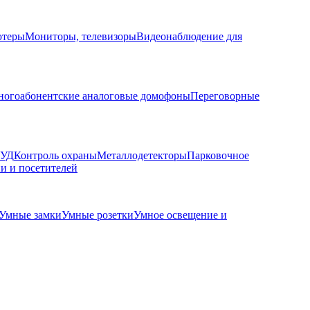
ютеры
Мониторы, телевизоры
Видеонаблюдение для
огоабонентские аналоговые домофоны
Переговорные
КУД
Контроль охраны
Металлодетекторы
Парковочное
и и посетителей
Умные замки
Умные розетки
Умное освещение и