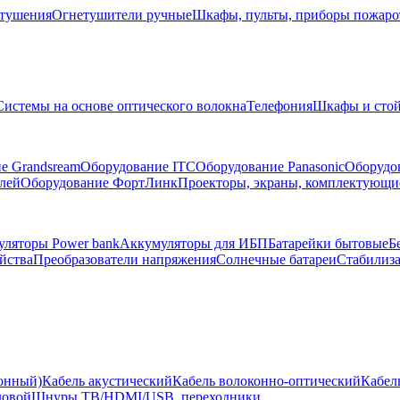
тушения
Огнетушители ручные
Шкафы, пульты, приборы пожар
Системы на основе оптического волокна
Телефония
Шкафы и сто
е Grandsream
Оборудование ITC
Оборудование Panasonic
Оборудо
лей
Оборудование ФортЛинк
Проекторы, экраны, комплектующи
ляторы Power bank
Аккумуляторы для ИБП
Батарейки бытовые
Б
йства
Преобразователи напряжения
Солнечные батареи
Стабилиз
ионный)
Кабель акустический
Кабель волоконно-оптический
Кабел
ловой
Шнуры ТВ/HDMI/USB, переходники