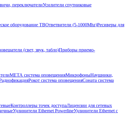
вичи, переключатели
Усилители спутниковые
ское оборудование ТВ
Ответвители (5-1000Mhz)
Ресиверы для
овещатели (свет, звук, табло)
Приборы приемо-
ители
МЕТА система оповещения
Микрофоны
Наушники,
Радиофикация
Рокот система оповещения
Соната система
тевые
Контроллеры точек доступа
Лицензии для сетевых
личные
Удлинители Ethernet Powerline
Удлинители Ethernet с