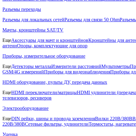
Разъемы переходы
Разъемы для локальных сетей
Разъемы для связи 50 Ohm
Разъем
Мачты, кронштейны SAT/TV
Еще
Аксессуары для мачт и кронштейнов
Кронштейны для анте
антенн
Опоры, комплектующие для опор
Приборы, измерительное оборудование
Еще
Детекторы металла
Измерители расстояний
Мультиметры
Пр
GSM/4G измерений
Приборы для видеонаблюдения
Приборы д
HDMI оборудование, пульты ДУ, передача данных
Еще
HDMI переключатели/матрицы
HDMI удлинители (передача
телевизоров, ресиверов
Электрооборудование
Еще
DIN рейки, шины и провода заземления
Вилки 220В/380В
В
220В/380В
Сетевые фильтры, удлинители
Термостаты, нагреват
Уценка