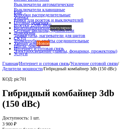
Выключатели автоматические
Выключатели клавишные
Еще
Коробки распределительные
Уценка
Рамки для розеток и выключателей
Готовые решения
Розетки 220В/380В
Видеонаблюдение
популярно
Сетевые фильтры, удлинители
Домофоны
Термостаты, нагреватели для щитов
СКУД
Термотрубки, муфты соединительные
Умный дом
Новое
Щиты, боксы
Интернет и сотовая связь
Электроосвещение (лампы, фонарики, прожекторы)
Услуги
Главная
/
Интернет и сотовая связь
/
Усиление сотовой связи
/
Делители мощности
/
Гибридный комбайнер 3db (150 dBc)
КОД:
pic701
Гибридный комбайнер 3db
(150 dBc)
Доступность:
1 шт.
3 900
₽