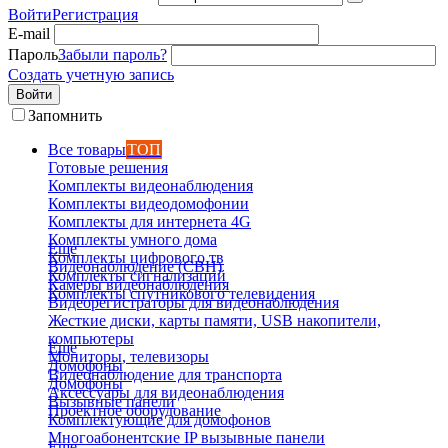
Войти
Регистрация
E-mail
Пароль
Забыли пароль?
Создать учетную запись
Войти
Запомнить
Все товары
ТОП
Готовые решения
Комплекты видеонаблюдения
Комплекты видеодомофонии
Комплекты для интернета 4G
Комплекты умного дома
Еще
Комплекты цифрового тв
Видеонаблюдение (СВН)
Комплекты сигнализаций
Камеры видеонаблюдения
Комплекты спутникового телевидения
Видеорегистраторы для видеонаблюдения
Жесткие диски, карты памяти, USB накопители,
компьютеры
Еще
Мониторы, телевизоры
Домофоны
Видеонаблюдение для транспорта
Домофоны
Аксессуары для видеонаблюдения
Вызывные панели
Проектное оборудование
Комплектующие для домофонов
Многоабонентские IP вызывные панели
Еще