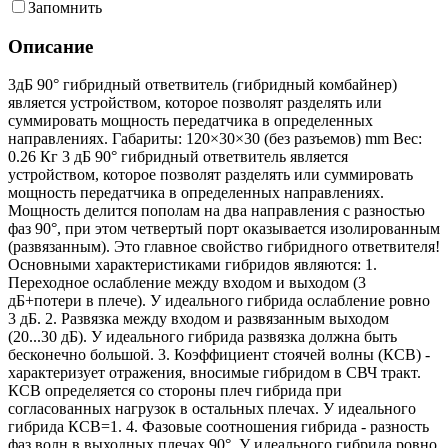
Запомнить
Описание
3дБ 90° гибридный ответвитель (гибридный комбайнер)
является устройством, которое позволят разделять или
суммировать мощность передатчика в определенных
направлениях. Габариты: 120×30×30 (без разъемов) mm Вес:
0.26 Кг 3 дБ 90° гибридный ответвитель является
устройством, которое позволят разделять или суммировать
мощность передатчика в определенных направлениях.
Мощность делится пополам на два направления с разностью
фаз 90°, при этом четвертый порт оказывается изолированным
(развязанным). Это главное свойство гибридного ответвителя!
Основными характеристиками гибридов являются: 1.
Переходное ослабление между входом и выходом (3
дБ+потери в плече). У идеального гибрида ослабление ровно
3 дБ. 2. Развязка между входом и развязанным выходом
(20...30 дБ). У идеального гибрида развязка должна быть
бесконечно большой. 3. Коэффициент стоячей волны (КСВ) -
характеризует отражения, вносимые гибридом в СВЧ тракт.
КСВ определяется со стороны плеч гибрида при
согласованных нагрузок в остальных плечах. У идеального
гибрида КСВ=1. 4. Фазовые соотношения гибрида - разность
фаз волн в выходных плечах 90°. У идеального гибрида ровно