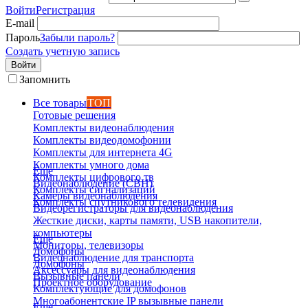
Войти
Регистрация
E-mail
Пароль
Забыли пароль?
Создать учетную запись
Войти
Запомнить
Все товары
ТОП
Готовые решения
Комплекты видеонаблюдения
Комплекты видеодомофонии
Комплекты для интернета 4G
Комплекты умного дома
Еще
Комплекты цифрового тв
Видеонаблюдение (СВН)
Комплекты сигнализаций
Камеры видеонаблюдения
Комплекты спутникового телевидения
Видеорегистраторы для видеонаблюдения
Жесткие диски, карты памяти, USB накопители,
компьютеры
Еще
Мониторы, телевизоры
Домофоны
Видеонаблюдение для транспорта
Домофоны
Аксессуары для видеонаблюдения
Вызывные панели
Проектное оборудование
Комплектующие для домофонов
Многоабонентские IP вызывные панели
Еще