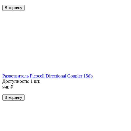
В корзину
Разветвитель Picocell Directional Coupler 15db
Доступность:
1 шт.
990
₽
В корзину