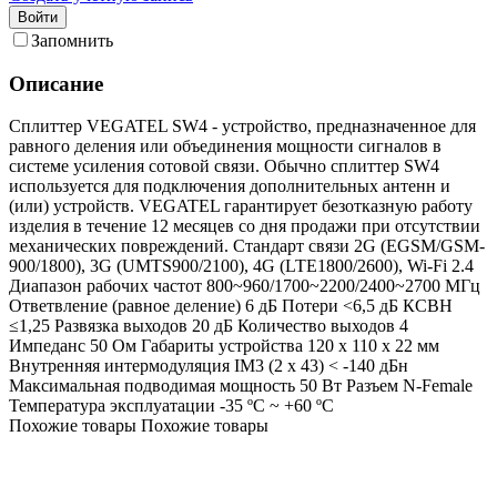
Войти
Запомнить
Описание
Сплиттер VEGATEL SW4 - устройство, предназначенное для
равного деления или объединения мощности сигналов в
системе усиления сотовой связи. Обычно сплиттер SW4
используется для подключения дополнительных антенн и
(или) устройств. VEGATEL гарантирует безотказную работу
изделия в течение 12 месяцев со дня продажи при отсутствии
механических повреждений. Стандарт связи 2G (EGSM/GSM-
900/1800), 3G (UMTS900/2100), 4G (LTE1800/2600), Wi-Fi 2.4
Диапазон рабочих частот 800~960/1700~2200/2400~2700 МГц
Ответвление (равное деление) 6 дБ Потери <6,5 дБ КСВН
≤1,25 Развязка выходов 20 дБ Количество выходов 4
Импеданс 50 Ом Габариты устройства 120 х 110 х 22 мм
Внутренняя интермодуляция IM3 (2 х 43) < -140 дБн
Максимальная подводимая мощность 50 Вт Разъем N-Female
Температура эксплуатации -35 ºC ~ +60 ºC
Похожие товары
Похожие товары