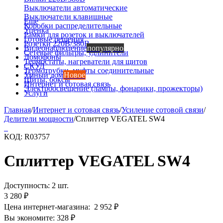
Выключатели автоматические
Выключатели клавишные
Еще
Коробки распределительные
Уценка
Рамки для розеток и выключателей
Готовые решения
Розетки 220В/380В
Видеонаблюдение
популярно
Сетевые фильтры, удлинители
Домофоны
Термостаты, нагреватели для щитов
СКУД
Термотрубки, муфты соединительные
Умный дом
Новое
Щиты, боксы
Интернет и сотовая связь
Электроосвещение (лампы, фонарики, прожекторы)
Услуги
Главная
/
Интернет и сотовая связь
/
Усиление сотовой связи
/
Делители мощности
/
Сплиттер VEGATEL SW4
КОД:
R03757
Сплиттер VEGATEL SW4
Доступность:
2 шт.
3 280
₽
Цена интернет-магазина:
2 952
₽
Вы экономите:
328
₽