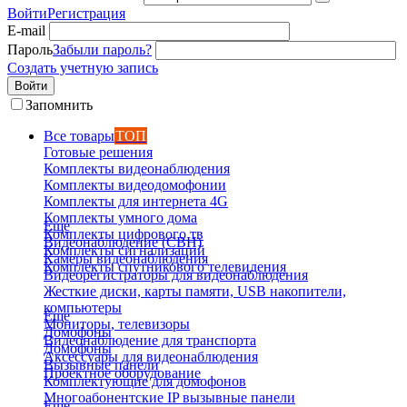
Войти
Регистрация
E-mail
Пароль
Забыли пароль?
Создать учетную запись
Войти
Запомнить
Все товары
ТОП
Готовые решения
Комплекты видеонаблюдения
Комплекты видеодомофонии
Комплекты для интернета 4G
Комплекты умного дома
Еще
Комплекты цифрового тв
Видеонаблюдение (СВН)
Комплекты сигнализаций
Камеры видеонаблюдения
Комплекты спутникового телевидения
Видеорегистраторы для видеонаблюдения
Жесткие диски, карты памяти, USB накопители,
компьютеры
Еще
Мониторы, телевизоры
Домофоны
Видеонаблюдение для транспорта
Домофоны
Аксессуары для видеонаблюдения
Вызывные панели
Проектное оборудование
Комплектующие для домофонов
Многоабонентские IP вызывные панели
Еще