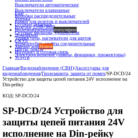
Выключатели автоматические
Выключатели клавишные
Еще
Коробки распределительные
Уценка
Рамки для розеток и выключателей
Готовые решения
Розетки 220В/380В
Видеонаблюдение
популярно
Сетевые фильтры, удлинители
Домофоны
Термостаты, нагреватели для щитов
СКУД
Термотрубки, муфты соединительные
Умный дом
Новое
Щиты, боксы
Интернет и сотовая связь
Электроосвещение (лампы, фонарики, прожекторы)
Услуги
Главная
/
Видеонаблюдение (СВН)
/
Аксессуары для
видеонаблюдения
/
Грозозащита, защита от помех
/
SP-DCD/24
Устройство для защиты цепей питания 24V исполнение на
Din-рейку
КОД:
SP-DCD/24
SP-DCD/24 Устройство для
защиты цепей питания 24V
исполнение на Din-рейку