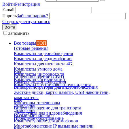
Войти
Регистрация
E-mail
Пароль
Забыли пароль?
Создать учетную запись
Войти
Запомнить
Все товары
ТОП
Готовые решения
Комплекты видеонаблюдения
Комплекты видеодомофонии
Комплекты для интернета 4G
Комплекты умного дома
Еще
Комплекты цифрового тв
Видеонаблюдение (СВН)
Комплекты сигнализаций
Камеры видеонаблюдения
Комплекты спутникового телевидения
Видеорегистраторы для видеонаблюдения
Жесткие диски, карты памяти, USB накопители,
компьютеры
Еще
Мониторы, телевизоры
Домофоны
Видеонаблюдение для транспорта
Домофоны
Аксессуары для видеонаблюдения
Вызывные панели
Проектное оборудование
Комплектующие для домофонов
Многоабонентские IP вызывные панели
Еще