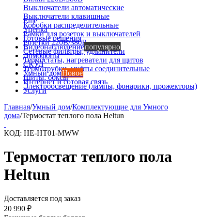
Выключатели автоматические
Выключатели клавишные
Еще
Коробки распределительные
Уценка
Рамки для розеток и выключателей
Готовые решения
Розетки 220В/380В
Видеонаблюдение
популярно
Сетевые фильтры, удлинители
Домофоны
Термостаты, нагреватели для щитов
СКУД
Термотрубки, муфты соединительные
Умный дом
Новое
Щиты, боксы
Интернет и сотовая связь
Электроосвещение (лампы, фонарики, прожекторы)
Услуги
Главная
/
Умный дом
/
Комплектующие для Умного
дома
/
Термостат теплого пола Heltun
КОД:
HE-HT01-MWW
Термостат теплого пола
Heltun
Доставляется под заказ
20 990
₽