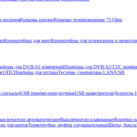
ы питания
Разъемы прочие
Разъемы телевизионные 75 Ohm
нн
Кронштейны для мачт
Кронштейны для телевизоров и монито
иборы для DVB-S2 измерений
Приборы для DVB-S2/T2/C комби
ля ОПС
Приборы для оптики
Тестеры, генераторы LAN/USB
 сигнала)
USB приемо-передатчики
USB разветвители
Делители 
ыключатели автоматические
Выключатели клавишные
Коробки р
ели для щитов
Термотрубки, муфты соединительные
Щиты, боксы