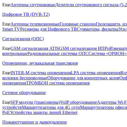
Еще
Антенны спутниковые
Делители спутникового сигнала (5
Цифровое ТВ (DVB-T2)
Еще
Антенны телевизионные
Головные станции
Грозозащита, и
Smart TV
Ресиверы для Цифрового ТВ
Сумматоры, фильтры
Уси
Сигнализация (ОПС)
Еще
GSM сигнализация ATIS
GSM сигнализация ИПРо
Извещат
контрольные
Радиоканальные системы ОПС
Система «ОРИОН»
Оповещение, музыкальная трансляция
Еще
INTER-M система оповещения
LPA система оповещения
Ro
колонки беспроводные
Оборудование для концертных залов
Орф
оповещения
ТРОМБОН система оповещения
Сетевое оборудование
Еще
SFP модули (трансиверы)
VoIP оборудование
Адаптеры Wi-F
устройств
Маршрутизаторы для 4G сети
Маршрутизаторы офис
PoE
Устройства защиты линий Ethernet
Пожаротушение и дымоудаление