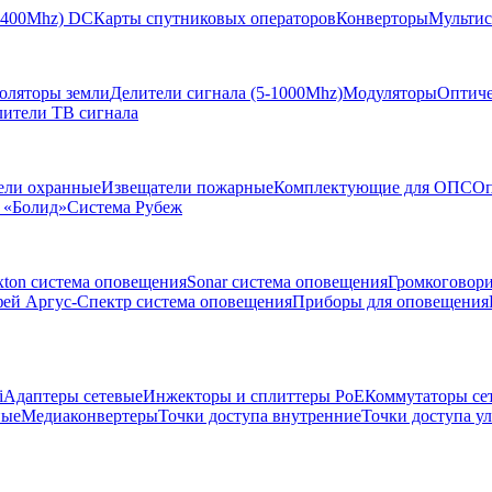
-2400Mhz) DC
Карты спутниковых операторов
Конверторы
Мультис
золяторы земли
Делители сигнала (5-1000Mhz)
Модуляторы
Оптиче
лители ТВ сигнала
ели охранные
Извещатели пожарные
Комплектующие для ОПС
Оп
 «Болид»
Система Рубеж
xton система оповещения
Sonar система оповещения
Громкоговор
ей Аргус-Спектр система оповещения
Приборы для оповещения
i
Адаптеры сетевые
Инжекторы и сплиттеры РоЕ
Коммутаторы се
ные
Медиаконвертеры
Точки доступа внутренние
Точки доступа у