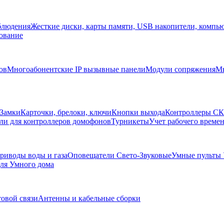
блюдения
Жесткие диски, карты памяти, USB накопители, компь
ование
ов
Многоабонентские IP вызывные панели
Модули сопряжения
Мн
Замки
Карточки, брелоки, ключи
Кнопки выхода
Контроллеры С
ли для контроллеров домофонов
Турникеты
Учет рабочего времен
риводы воды и газа
Оповещатели Свето-Звуковые
Умные пульты
ля Умного дома
товой связи
Антенны и кабельные сборки