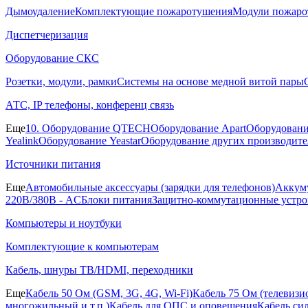
Дымоудаление
Комплектующие пожаротушения
Модули пожаро
Диспетчеризация
Оборудование СКС
Розетки, модули, рамки
Системы на основе медной витой пары
АТС, IP телефоны, конференц связь
Еще
10. Оборудование QTECH
Оборудование Apart
Оборудовани
Yealink
Оборудование Yeastar
Оборудование других производите
Источники питания
Еще
Автомобильные аксессуары (зарядки для телефонов)
Аккуму
220В/380В - AC
Блоки питания
Защитно-коммутационные устро
Компьютеры и ноутбуки
Комплектующие к компьютерам
Кабель, шнуры ТВ/HDMI, переходники
Еще
Кабель 50 Ом (GSM, 3G, 4G, Wi-Fi)
Кабель 75 Ом (телевиз
многожильный и т.п.)
Кабель для ОПС и оповещения
Кабель си