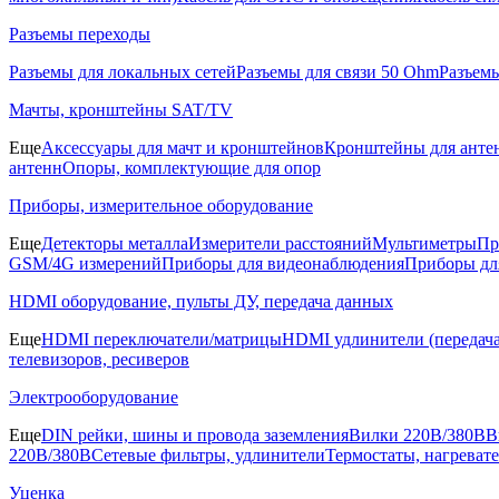
Разъемы переходы
Разъемы для локальных сетей
Разъемы для связи 50 Ohm
Разъем
Мачты, кронштейны SAT/TV
Еще
Аксессуары для мачт и кронштейнов
Кронштейны для анте
антенн
Опоры, комплектующие для опор
Приборы, измерительное оборудование
Еще
Детекторы металла
Измерители расстояний
Мультиметры
Пр
GSM/4G измерений
Приборы для видеонаблюдения
Приборы д
HDMI оборудование, пульты ДУ, передача данных
Еще
HDMI переключатели/матрицы
HDMI удлинители (передача
телевизоров, ресиверов
Электрооборудование
Еще
DIN рейки, шины и провода заземления
Вилки 220В/380В
В
220В/380В
Сетевые фильтры, удлинители
Термостаты, нагреват
Уценка