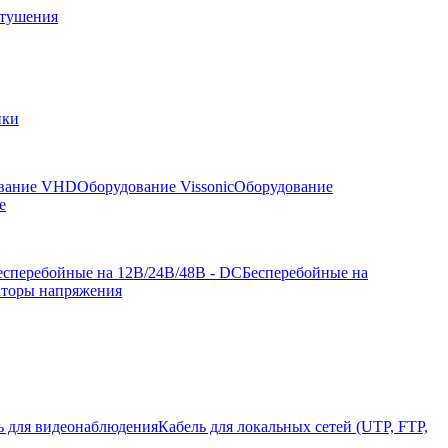
отушения
йки
вание VHD
Оборудование Vissonic
Оборудование
е
есперебойные на 12В/24В/48В - DC
Бесперебойные на
аторы напряжения
ь для видеонаблюдения
Кабель для локальных сетей (UTP, FTP,