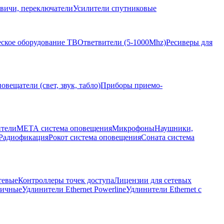
вичи, переключатели
Усилители спутниковые
ское оборудование ТВ
Ответвители (5-1000Mhz)
Ресиверы для
овещатели (свет, звук, табло)
Приборы приемо-
ители
МЕТА система оповещения
Микрофоны
Наушники,
Радиофикация
Рокот система оповещения
Соната система
тевые
Контроллеры точек доступа
Лицензии для сетевых
личные
Удлинители Ethernet Powerline
Удлинители Ethernet с