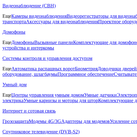
Видеонаблюдение (СВН)
Еще
Камеры видеонаблюдения
Видеорегистраторы для видеона
транспорта
Аксессуары для видеонаблюдения
Проектное оборуд
Домофоны
Еще
Домофоны
Вызывные панели
Комплектующие для домофон
устройства и интеркомы
Системы контроля и управления доступом
Еще
Автоматика распашных ворот
Биометрия
Доводчики дверей
оборудование, шлагбаумы
Программное обеспечение
Считывате
Умный дом
Еще
Центры управления умным домом
Умные датчики
Электроп
электрика
Умные карнизы и моторы для штор
Комплектующие д
Интернет и сотовая связь
Грозозащита
Модемы 4G/3G
Адаптеры для модемов
Усиление со
Спутниковое телевидение (DVB-S2)