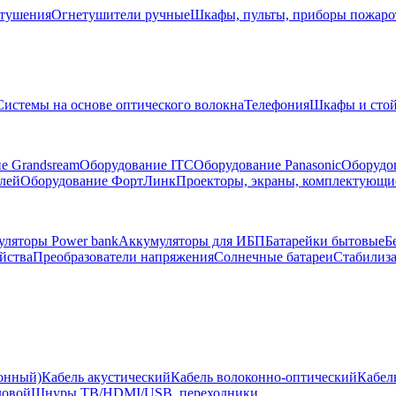
тушения
Огнетушители ручные
Шкафы, пульты, приборы пожар
Системы на основе оптического волокна
Телефония
Шкафы и сто
е Grandsream
Оборудование ITC
Оборудование Panasonic
Оборудо
лей
Оборудование ФортЛинк
Проекторы, экраны, комплектующи
ляторы Power bank
Аккумуляторы для ИБП
Батарейки бытовые
Б
йства
Преобразователи напряжения
Солнечные батареи
Стабилиз
ионный)
Кабель акустический
Кабель волоконно-оптический
Кабел
ловой
Шнуры ТВ/HDMI/USB, переходники