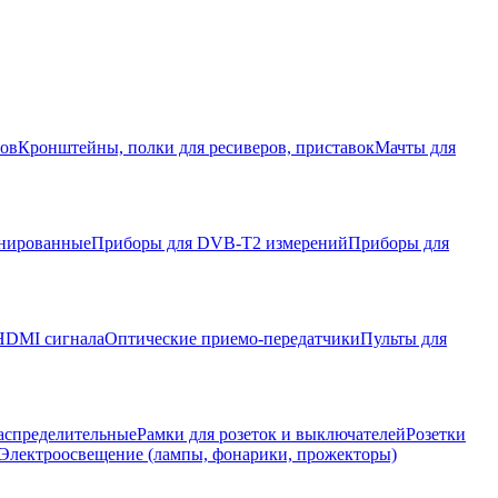
ров
Кронштейны, полки для ресиверов, приставок
Мачты для
нированные
Приборы для DVB-T2 измерений
Приборы для
HDMI сигнала
Оптические приемо-передатчики
Пульты для
аспределительные
Рамки для розеток и выключателей
Розетки
Электроосвещение (лампы, фонарики, прожекторы)