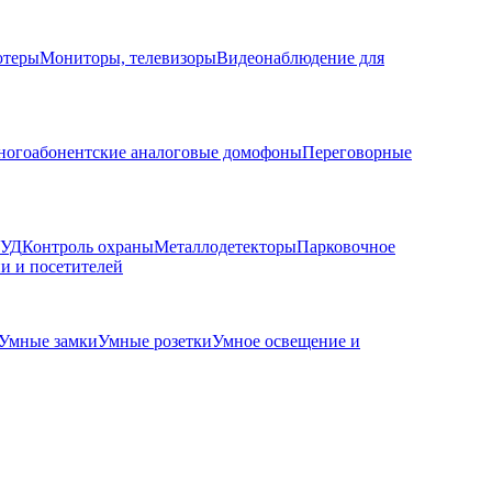
ютеры
Мониторы, телевизоры
Видеонаблюдение для
огоабонентские аналоговые домофоны
Переговорные
КУД
Контроль охраны
Металлодетекторы
Парковочное
и и посетителей
Умные замки
Умные розетки
Умное освещение и