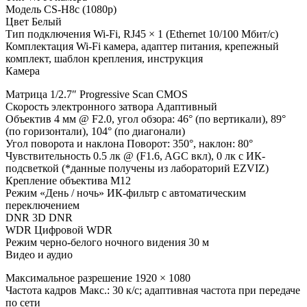
Модель CS-H8c (1080р)
Цвет Белый
Тип подключения Wi-Fi, RJ45 × 1 (Ethernet 10/100 Мбит/с)
Комплектация Wi-Fi камера, адаптер питания, крепежный
комплект, шаблон крепления, инструкция
Камера
Матрица 1/2.7″ Progressive Scan CMOS
Скорость электронного затвора Адаптивный
Объектив 4 мм @ F2.0, угол обзора: 46° (по вертикали), 89°
(по горизонтали), 104° (по диагонали)
Угол поворота и наклона Поворот: 350°, наклон: 80°
Чувствительность 0.5 лк @ (F1.6, AGC вкл), 0 лк с ИК-
подсветкой (*данные получены из лабораторий EZVIZ)
Крепление объектива M12
Режим «День / ночь» ИК-фильтр с автоматическим
переключением
DNR 3D DNR
WDR Цифровой WDR
Режим черно-белого ночного видения 30 м
Видео и аудио
Максимальное разрешение 1920 × 1080
Частота кадров Макс.: 30 к/с; адаптивная частота при передаче
по сети