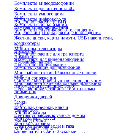
Комплекты видеодомофонии
Комплекты для интернета 4G
Комплекты умного дома
Еще
Комплекты цифрового тв
Видеонаблюдение (СВН)
Комплекты сигнализаций
Камеры видеонаблюдения
Комплекты спутникового телевидения
Видеорегистраторы для видеонаблюдения
Жесткие диски, карты памяти, USB накопители,
компьютеры
Еще
Мониторы, телевизоры
Домофоны
Видеонаблюдение для транспорта
Домофоны
Аксессуары для видеонаблюдения
Вызывные панели
Проектное оборудование
Комплектующие для домофонов
Многоабонентские IP вызывные панели
Еще
Модули сопряжения
Системы контроля и управления доступом
Многоабонентские аналоговые домофоны
Автоматика распашных ворот
Переговорные устройства и интеркомы
Биометрия
Доводчики дверей
Замки
Еще
Карточки, брелоки, ключи
Умный дом
Кнопки выхода
Центры управления умным домом
Контроллеры СКУД
Умные датчики
Контроль охраны
Электроприводы воды и газа
Металлодетекторы
Оповещатели Свето-Звуковые