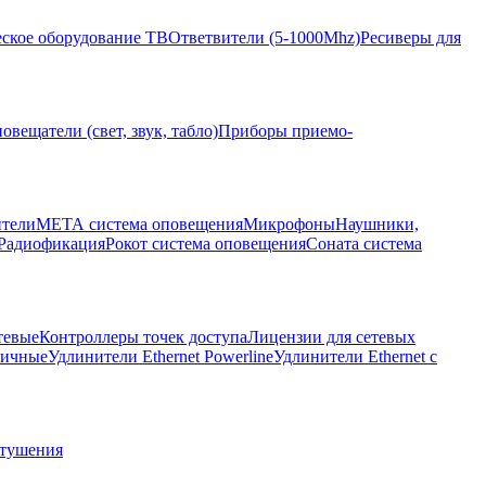
ское оборудование ТВ
Ответвители (5-1000Mhz)
Ресиверы для
овещатели (свет, звук, табло)
Приборы приемо-
ители
МЕТА система оповещения
Микрофоны
Наушники,
Радиофикация
Рокот система оповещения
Соната система
тевые
Контроллеры точек доступа
Лицензии для сетевых
личные
Удлинители Ethernet Powerline
Удлинители Ethernet с
отушения