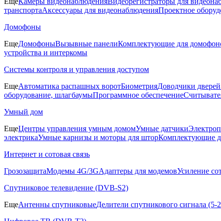
Еще
Камеры видеонаблюдения
Видеорегистраторы для видеона
транспорта
Аксессуары для видеонаблюдения
Проектное оборуд
Домофоны
Еще
Домофоны
Вызывные панели
Комплектующие для домофон
устройства и интеркомы
Системы контроля и управления доступом
Еще
Автоматика распашных ворот
Биометрия
Доводчики дверей
оборудование, шлагбаумы
Программное обеспечение
Считывате
Умный дом
Еще
Центры управления умным домом
Умные датчики
Электроп
электрика
Умные карнизы и моторы для штор
Комплектующие д
Интернет и сотовая связь
Грозозащита
Модемы 4G/3G
Адаптеры для модемов
Усиление со
Спутниковое телевидение (DVB-S2)
Еще
Антенны спутниковые
Делители спутникового сигнала (5