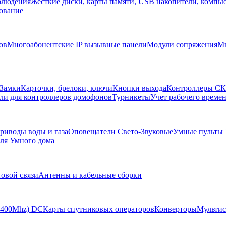
блюдения
Жесткие диски, карты памяти, USB накопители, компь
ование
ов
Многоабонентские IP вызывные панели
Модули сопряжения
Мн
Замки
Карточки, брелоки, ключи
Кнопки выхода
Контроллеры С
ли для контроллеров домофонов
Турникеты
Учет рабочего времен
риводы воды и газа
Оповещатели Свето-Звуковые
Умные пульты
ля Умного дома
товой связи
Антенны и кабельные сборки
-2400Mhz) DC
Карты спутниковых операторов
Конверторы
Мультис