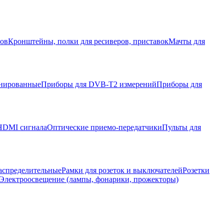
ров
Кронштейны, полки для ресиверов, приставок
Мачты для
нированные
Приборы для DVB-T2 измерений
Приборы для
HDMI сигнала
Оптические приемо-передатчики
Пульты для
аспределительные
Рамки для розеток и выключателей
Розетки
Электроосвещение (лампы, фонарики, прожекторы)