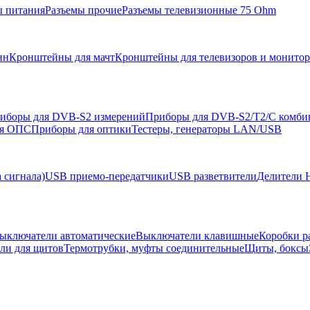
ы питания
Разъемы прочие
Разъемы телевизионные 75 Ohm
нн
Кронштейны для мачт
Кронштейны для телевизоров и монито
иборы для DVB-S2 измерений
Приборы для DVB-S2/T2/C комби
ля ОПС
Приборы для оптики
Тестеры, генераторы LAN/USB
 сигнала)
USB приемо-передатчики
USB разветвители
Делители 
ыключатели автоматические
Выключатели клавишные
Коробки р
ели для щитов
Термотрубки, муфты соединительные
Щиты, боксы