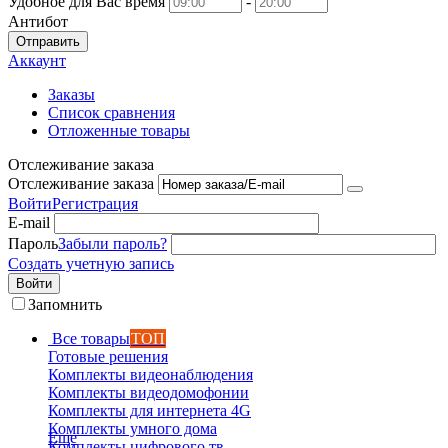
Удобное для Вас время
-
Антибот
Отправить
Аккаунт
Заказы
Список сравнения
Отложенные товары
Отслеживание заказа
Отслеживание заказа
Войти
Регистрация
E-mail
Пароль
Забыли пароль?
Создать учетную запись
Войти
Запомнить
Все товары
ТОП
Готовые решения
Комплекты видеонаблюдения
Комплекты видеодомофонии
Комплекты для интернета 4G
Комплекты умного дома
Еще
Комплекты цифрового тв