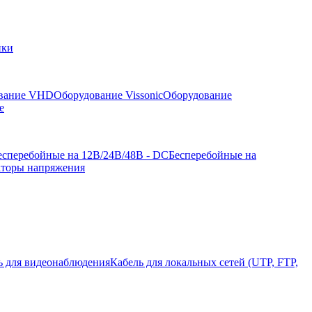
йки
вание VHD
Оборудование Vissonic
Оборудование
е
есперебойные на 12В/24В/48В - DC
Бесперебойные на
аторы напряжения
ь для видеонаблюдения
Кабель для локальных сетей (UTP, FTP,