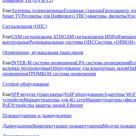
Цифровое ТВ (DVB-T2)
Еще
Антенны телевизионные
Головные станции
Грозозащита, и
Smart TV
Ресиверы для Цифрового ТВ
Сумматоры, фильтры
Уси
Сигнализация (ОПС)
Еще
GSM сигнализация ATIS
GSM сигнализация ИПРо
Извещат
контрольные
Радиоканальные системы ОПС
Система «ОРИОН»
Оповещение, музыкальная трансляция
Еще
INTER-M система оповещения
LPA система оповещения
Ro
колонки беспроводные
Оборудование для концертных залов
Орф
оповещения
ТРОМБОН система оповещения
Сетевое оборудование
Еще
SFP модули (трансиверы)
VoIP оборудование
Адаптеры Wi-F
устройств
Маршрутизаторы для 4G сети
Маршрутизаторы офис
PoE
Устройства защиты линий Ethernet
Пожаротушение и дымоудаление
Дымоудаление
Комплектующие пожаротушения
Модули пожаро