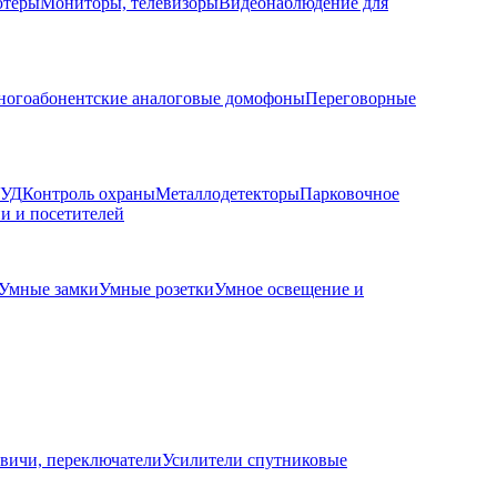
ютеры
Мониторы, телевизоры
Видеонаблюдение для
огоабонентские аналоговые домофоны
Переговорные
КУД
Контроль охраны
Металлодетекторы
Парковочное
и и посетителей
Умные замки
Умные розетки
Умное освещение и
вичи, переключатели
Усилители спутниковые