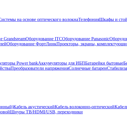
Системы на основе оптического волокна
Телефония
Шкафы и сто
е Grandsream
Оборудование ITC
Оборудование Panasonic
Оборудо
лей
Оборудование ФортЛинк
Проекторы, экраны, комплектующи
ляторы Power bank
Аккумуляторы для ИБП
Батарейки бытовые
Б
йства
Преобразователи напряжения
Солнечные батареи
Стабилиз
ионный)
Кабель акустический
Кабель волоконно-оптический
Кабел
ловой
Шнуры ТВ/HDMI/USB, переходники