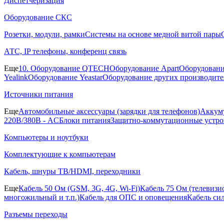
Диспетчеризация
Оборудование СКС
Розетки, модули, рамки
Системы на основе медной витой пары
АТС, IP телефоны, конференц связь
Еще
10. Оборудование QTECH
Оборудование Apart
Оборудовани
Yealink
Оборудование Yeastar
Оборудование других производите
Источники питания
Еще
Автомобильные аксессуары (зарядки для телефонов)
Аккуму
220В/380В - AC
Блоки питания
Защитно-коммутационные устро
Компьютеры и ноутбуки
Комплектующие к компьютерам
Кабель, шнуры ТВ/HDMI, переходники
Еще
Кабель 50 Ом (GSM, 3G, 4G, Wi-Fi)
Кабель 75 Ом (телевиз
многожильный и т.п.)
Кабель для ОПС и оповещения
Кабель си
Разъемы переходы