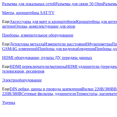
Разъемы для локальных сетей
Разъемы для связи 50 Ohm
Разъем
Мачты, кронштейны SAT/TV
Еще
Аксессуары для мачт и кронштейнов
Кронштейны для анте
антенн
Опоры, комплектующие для опор
Приборы, измерительное оборудование
Еще
Детекторы металла
Измерители расстояний
Мультиметры
Пр
GSM/4G измерений
Приборы для видеонаблюдения
Приборы д
HDMI оборудование, пульты ДУ, передача данных
Еще
HDMI переключатели/матрицы
HDMI удлинители (передача
телевизоров, ресиверов
Электрооборудование
Еще
DIN рейки, шины и провода заземления
Вилки 220В/380В
В
220В/380В
Сетевые фильтры, удлинители
Термостаты, нагреват
Уценка