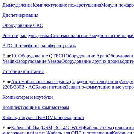
Дымоудаление
Комплектующие пожаротушения
Модули пожаро
Диспетчеризация
Оборудование СКС
Розетки, модули, рамки
Системы на основе медной витой пары
АТС, IP телефоны, конференц связь
Еще
10. Оборудование QTECH
Оборудование Apart
Оборудовани
Yealink
Оборудование Yeastar
Оборудование других производите
Источники питания
Еще
Автомобильные аксессуары (зарядки для телефонов)
Аккуму
220В/380В - AC
Блоки питания
Защитно-коммутационные устро
Компьютеры и ноутбуки
Комплектующие к компьютерам
Кабель, шнуры ТВ/HDMI, переходники
Еще
Кабель 50 Ом (GSM, 3G, 4G, Wi-Fi)
Кабель 75 Ом (телевиз
многожильный и т.п.)
Кабель для ОПС и оповещения
Кабель си