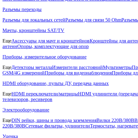
Разъемы переходы
Разъемы для локальных сетей
Разъемы для связи 50 Ohm
Разъем
Мачты, кронштейны SAT/TV
Еще
Аксессуары для мачт и кронштейнов
Кронштейны для анте
антенн
Опоры, комплектующие для опор
Приборы, измерительное оборудование
Еще
Детекторы металла
Измерители расстояний
Мультиметры
Пр
GSM/4G измерений
Приборы для видеонаблюдения
Приборы д
HDMI оборудование, пульты ДУ, передача данных
Еще
HDMI переключатели/матрицы
HDMI удлинители (передача
телевизоров, ресиверов
Электрооборудование
Еще
DIN рейки, шины и провода заземления
Вилки 220В/380В
В
220В/380В
Сетевые фильтры, удлинители
Термостаты, нагреват
Уценка