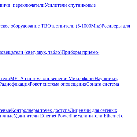
вичи, переключатели
Усилители спутниковые
ское оборудование ТВ
Ответвители (5-1000Mhz)
Ресиверы для
овещатели (свет, звук, табло)
Приборы приемо-
ители
МЕТА система оповещения
Микрофоны
Наушники,
Радиофикация
Рокот система оповещения
Соната система
тевые
Контроллеры точек доступа
Лицензии для сетевых
личные
Удлинители Ethernet Powerline
Удлинители Ethernet с