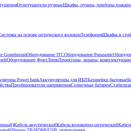
тушения
Огнетушители ручные
Шкафы, пульты, приборы пожар
Системы на основе оптического волокна
Телефония
Шкафы и сто
е Grandsream
Оборудование ITC
Оборудование Panasonic
Оборудо
лей
Оборудование ФортЛинк
Проекторы, экраны, комплектующи
ляторы Power bank
Аккумуляторы для ИБП
Батарейки бытовые
Б
йства
Преобразователи напряжения
Солнечные батареи
Стабилиз
ионный)
Кабель акустический
Кабель волоконно-оптический
Кабел
ловой
Шнуры ТВ/HDMI/USB, переходники