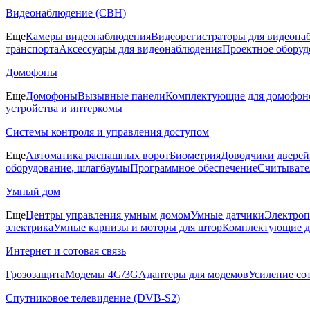
Видеонаблюдение (СВН)
Еще
Камеры видеонаблюдения
Видеорегистраторы для видеона
транспорта
Аксессуары для видеонаблюдения
Проектное оборуд
Домофоны
Еще
Домофоны
Вызывные панели
Комплектующие для домофон
устройства и интеркомы
Системы контроля и управления доступом
Еще
Автоматика распашных ворот
Биометрия
Доводчики дверей
оборудование, шлагбаумы
Программное обеспечение
Считывате
Умный дом
Еще
Центры управления умным домом
Умные датчики
Электроп
электрика
Умные карнизы и моторы для штор
Комплектующие д
Интернет и сотовая связь
Грозозащита
Модемы 4G/3G
Адаптеры для модемов
Усиление со
Спутниковое телевидение (DVB-S2)