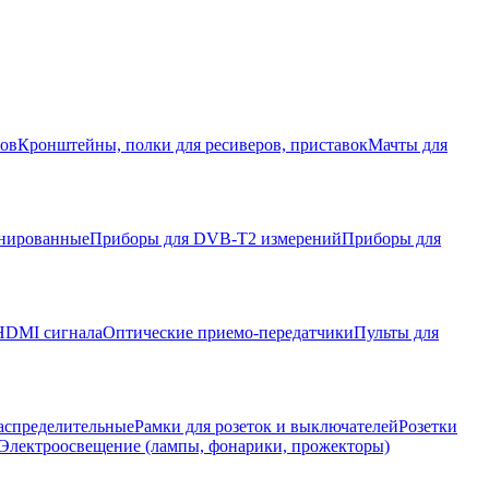
ров
Кронштейны, полки для ресиверов, приставок
Мачты для
нированные
Приборы для DVB-T2 измерений
Приборы для
HDMI сигнала
Оптические приемо-передатчики
Пульты для
аспределительные
Рамки для розеток и выключателей
Розетки
Электроосвещение (лампы, фонарики, прожекторы)