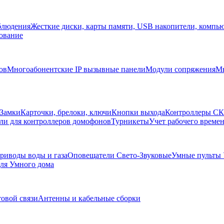
блюдения
Жесткие диски, карты памяти, USB накопители, компь
ование
ов
Многоабонентские IP вызывные панели
Модули сопряжения
Мн
Замки
Карточки, брелоки, ключи
Кнопки выхода
Контроллеры С
ли для контроллеров домофонов
Турникеты
Учет рабочего времен
риводы воды и газа
Оповещатели Свето-Звуковые
Умные пульты
ля Умного дома
товой связи
Антенны и кабельные сборки