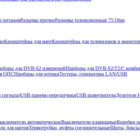
ы питания
Разъемы прочие
Разъемы телевизионные 75 Ohm
нн
Кронштейны для мачт
Кронштейны для телевизоров и монито
иборы для DVB-S2 измерений
Приборы для DVB-S2/T2/C комби
ля ОПС
Приборы для оптики
Тестеры, генераторы LAN/USB
 сигнала)
USB приемо-передатчики
USB разветвители
Делители 
ыключатели автоматические
Выключатели клавишные
Коробки р
ели для щитов
Термотрубки, муфты соединительные
Щиты, боксы