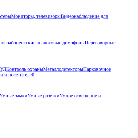
ютеры
Мониторы, телевизоры
Видеонаблюдение для
огоабонентские аналоговые домофоны
Переговорные
КУД
Контроль охраны
Металлодетекторы
Парковочное
и и посетителей
Умные замки
Умные розетки
Умное освещение и