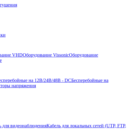
отушения
йки
вание VHD
Оборудование Vissonic
Оборудование
е
есперебойные на 12В/24В/48В - DC
Бесперебойные на
аторы напряжения
ь для видеонаблюдения
Кабель для локальных сетей (UTP, FTP,