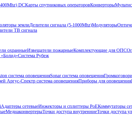
-2400Mhz) DC
Карты спутниковых операторов
Конверторы
Мультис
золяторы земли
Делители сигнала (5-1000Mhz)
Модуляторы
Оптиче
лители ТВ сигнала
ели охранные
Извещатели пожарные
Комплектующие для ОПС
Оп
 «Болид»
Система Рубеж
xton система оповещения
Sonar система оповещения
Громкоговор
ей Аргус-Спектр система оповещения
Приборы для оповещения
i
Адаптеры сетевые
Инжекторы и сплиттеры РоЕ
Коммутаторы се
ные
Медиаконвертеры
Точки доступа внутренние
Точки доступа у