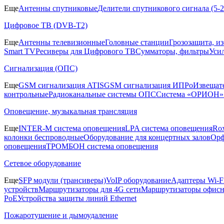
Еще
Антенны спутниковые
Делители спутникового сигнала (5
Цифровое ТВ (DVB-T2)
Еще
Антенны телевизионные
Головные станции
Грозозащита, и
Smart TV
Ресиверы для Цифрового ТВ
Сумматоры, фильтры
Уси
Сигнализация (ОПС)
Еще
GSM сигнализация ATIS
GSM сигнализация ИПРо
Извещат
контрольные
Радиоканальные системы ОПС
Система «ОРИОН»
Оповещение, музыкальная трансляция
Еще
INTER-M система оповещения
LPA система оповещения
Ro
колонки беспроводные
Оборудование для концертных залов
Орф
оповещения
ТРОМБОН система оповещения
Сетевое оборудование
Еще
SFP модули (трансиверы)
VoIP оборудование
Адаптеры Wi-F
устройств
Маршрутизаторы для 4G сети
Маршрутизаторы офис
PoE
Устройства защиты линий Ethernet
Пожаротушение и дымоудаление