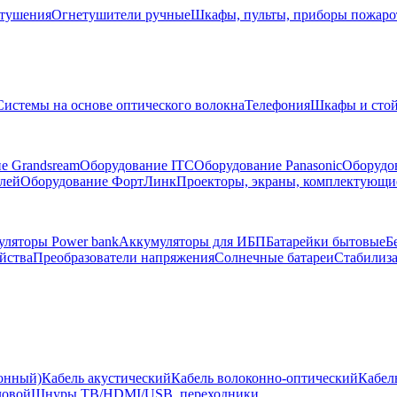
тушения
Огнетушители ручные
Шкафы, пульты, приборы пожар
Системы на основе оптического волокна
Телефония
Шкафы и сто
е Grandsream
Оборудование ITC
Оборудование Panasonic
Оборудо
лей
Оборудование ФортЛинк
Проекторы, экраны, комплектующи
ляторы Power bank
Аккумуляторы для ИБП
Батарейки бытовые
Б
йства
Преобразователи напряжения
Солнечные батареи
Стабилиз
ионный)
Кабель акустический
Кабель волоконно-оптический
Кабел
ловой
Шнуры ТВ/HDMI/USB, переходники