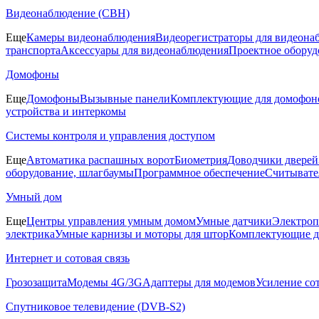
Видеонаблюдение (СВН)
Еще
Камеры видеонаблюдения
Видеорегистраторы для видеона
транспорта
Аксессуары для видеонаблюдения
Проектное оборуд
Домофоны
Еще
Домофоны
Вызывные панели
Комплектующие для домофон
устройства и интеркомы
Системы контроля и управления доступом
Еще
Автоматика распашных ворот
Биометрия
Доводчики дверей
оборудование, шлагбаумы
Программное обеспечение
Считывате
Умный дом
Еще
Центры управления умным домом
Умные датчики
Электроп
электрика
Умные карнизы и моторы для штор
Комплектующие д
Интернет и сотовая связь
Грозозащита
Модемы 4G/3G
Адаптеры для модемов
Усиление со
Спутниковое телевидение (DVB-S2)