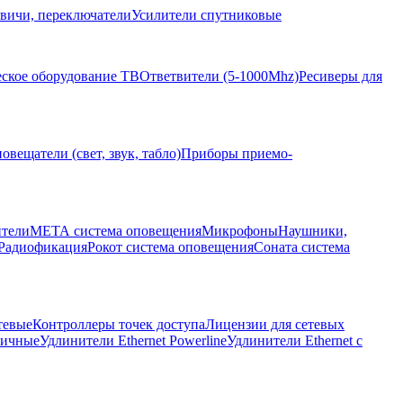
вичи, переключатели
Усилители спутниковые
ское оборудование ТВ
Ответвители (5-1000Mhz)
Ресиверы для
овещатели (свет, звук, табло)
Приборы приемо-
ители
МЕТА система оповещения
Микрофоны
Наушники,
Радиофикация
Рокот система оповещения
Соната система
тевые
Контроллеры точек доступа
Лицензии для сетевых
личные
Удлинители Ethernet Powerline
Удлинители Ethernet с