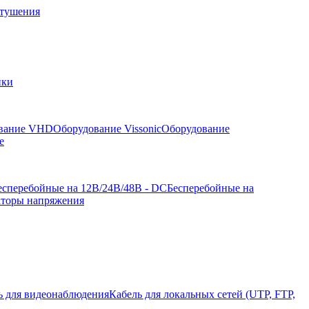
отушения
йки
вание VHD
Оборудование Vissonic
Оборудование
е
есперебойные на 12В/24В/48В - DC
Бесперебойные на
аторы напряжения
ь для видеонаблюдения
Кабель для локальных сетей (UTP, FTP,