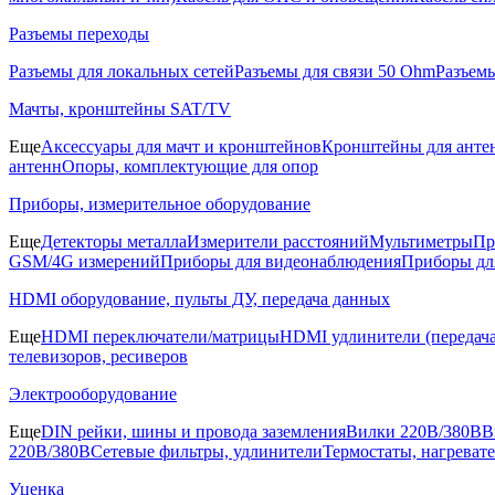
Разъемы переходы
Разъемы для локальных сетей
Разъемы для связи 50 Ohm
Разъем
Мачты, кронштейны SAT/TV
Еще
Аксессуары для мачт и кронштейнов
Кронштейны для анте
антенн
Опоры, комплектующие для опор
Приборы, измерительное оборудование
Еще
Детекторы металла
Измерители расстояний
Мультиметры
Пр
GSM/4G измерений
Приборы для видеонаблюдения
Приборы д
HDMI оборудование, пульты ДУ, передача данных
Еще
HDMI переключатели/матрицы
HDMI удлинители (передача
телевизоров, ресиверов
Электрооборудование
Еще
DIN рейки, шины и провода заземления
Вилки 220В/380В
В
220В/380В
Сетевые фильтры, удлинители
Термостаты, нагреват
Уценка