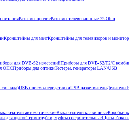
ы питания
Разъемы прочие
Разъемы телевизионные 75 Ohm
нн
Кронштейны для мачт
Кронштейны для телевизоров и монито
иборы для DVB-S2 измерений
Приборы для DVB-S2/T2/C комби
ля ОПС
Приборы для оптики
Тестеры, генераторы LAN/USB
 сигнала)
USB приемо-передатчики
USB разветвители
Делители 
ыключатели автоматические
Выключатели клавишные
Коробки р
ели для щитов
Термотрубки, муфты соединительные
Щиты, боксы