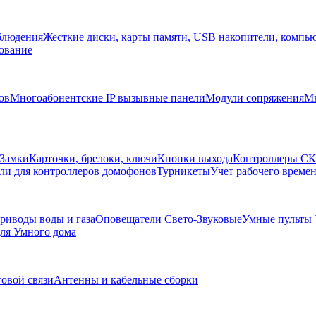
блюдения
Жесткие диски, карты памяти, USB накопители, компь
ование
ов
Многоабонентские IP вызывные панели
Модули сопряжения
Мн
Замки
Карточки, брелоки, ключи
Кнопки выхода
Контроллеры С
ли для контроллеров домофонов
Турникеты
Учет рабочего времен
риводы воды и газа
Оповещатели Свето-Звуковые
Умные пульты
ля Умного дома
товой связи
Антенны и кабельные сборки