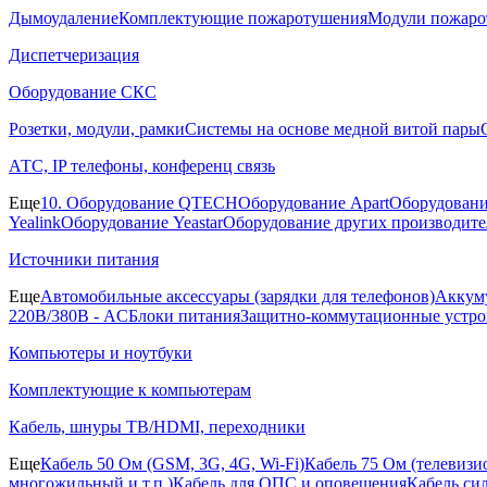
Дымоудаление
Комплектующие пожаротушения
Модули пожаро
Диспетчеризация
Оборудование СКС
Розетки, модули, рамки
Системы на основе медной витой пары
АТС, IP телефоны, конференц связь
Еще
10. Оборудование QTECH
Оборудование Apart
Оборудовани
Yealink
Оборудование Yeastar
Оборудование других производите
Источники питания
Еще
Автомобильные аксессуары (зарядки для телефонов)
Аккуму
220В/380В - AC
Блоки питания
Защитно-коммутационные устро
Компьютеры и ноутбуки
Комплектующие к компьютерам
Кабель, шнуры ТВ/HDMI, переходники
Еще
Кабель 50 Ом (GSM, 3G, 4G, Wi-Fi)
Кабель 75 Ом (телевиз
многожильный и т.п.)
Кабель для ОПС и оповещения
Кабель си