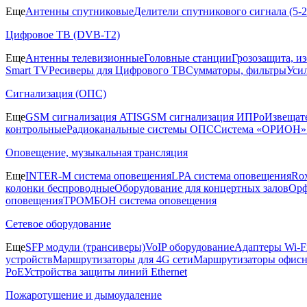
Еще
Антенны спутниковые
Делители спутникового сигнала (5
Цифровое ТВ (DVB-T2)
Еще
Антенны телевизионные
Головные станции
Грозозащита, и
Smart TV
Ресиверы для Цифрового ТВ
Сумматоры, фильтры
Уси
Сигнализация (ОПС)
Еще
GSM сигнализация ATIS
GSM сигнализация ИПРо
Извещат
контрольные
Радиоканальные системы ОПС
Система «ОРИОН»
Оповещение, музыкальная трансляция
Еще
INTER-M система оповещения
LPA система оповещения
Ro
колонки беспроводные
Оборудование для концертных залов
Орф
оповещения
ТРОМБОН система оповещения
Сетевое оборудование
Еще
SFP модули (трансиверы)
VoIP оборудование
Адаптеры Wi-F
устройств
Маршрутизаторы для 4G сети
Маршрутизаторы офис
PoE
Устройства защиты линий Ethernet
Пожаротушение и дымоудаление