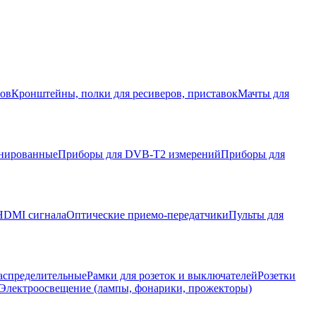
ров
Кронштейны, полки для ресиверов, приставок
Мачты для
нированные
Приборы для DVB-T2 измерений
Приборы для
HDMI сигнала
Оптические приемо-передатчики
Пульты для
аспределительные
Рамки для розеток и выключателей
Розетки
Электроосвещение (лампы, фонарики, прожекторы)