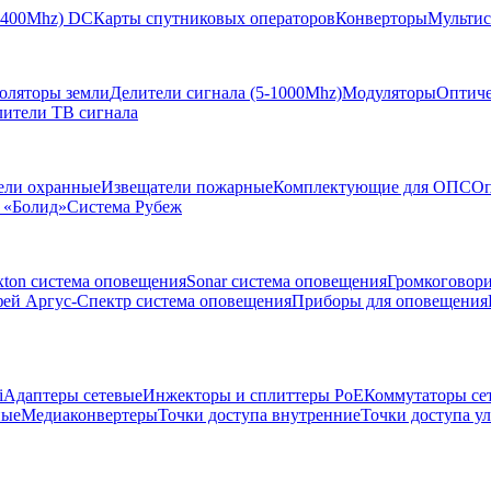
-2400Mhz) DC
Карты спутниковых операторов
Конверторы
Мультис
золяторы земли
Делители сигнала (5-1000Mhz)
Модуляторы
Оптиче
лители ТВ сигнала
ели охранные
Извещатели пожарные
Комплектующие для ОПС
Оп
 «Болид»
Система Рубеж
xton система оповещения
Sonar система оповещения
Громкоговор
ей Аргус-Спектр система оповещения
Приборы для оповещения
i
Адаптеры сетевые
Инжекторы и сплиттеры РоЕ
Коммутаторы се
ные
Медиаконвертеры
Точки доступа внутренние
Точки доступа у