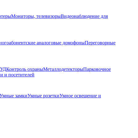
ютеры
Мониторы, телевизоры
Видеонаблюдение для
огоабонентские аналоговые домофоны
Переговорные
КУД
Контроль охраны
Металлодетекторы
Парковочное
и и посетителей
Умные замки
Умные розетки
Умное освещение и