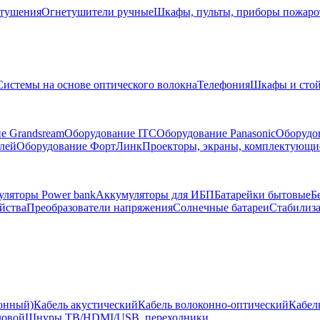
тушения
Огнетушители ручные
Шкафы, пульты, приборы пожар
Системы на основе оптического волокна
Телефония
Шкафы и сто
е Grandsream
Оборудование ITC
Оборудование Panasonic
Оборудо
лей
Оборудование ФортЛинк
Проекторы, экраны, комплектующи
ляторы Power bank
Аккумуляторы для ИБП
Батарейки бытовые
Б
йства
Преобразователи напряжения
Солнечные батареи
Стабилиз
ионный)
Кабель акустический
Кабель волоконно-оптический
Кабел
ловой
Шнуры ТВ/HDMI/USB, переходники