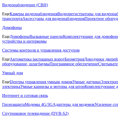
Видеонаблюдение (СВН)
Еще
Камеры видеонаблюдения
Видеорегистраторы для видеона
транспорта
Аксессуары для видеонаблюдения
Проектное оборуд
Домофоны
Еще
Домофоны
Вызывные панели
Комплектующие для домофон
устройства и интеркомы
Системы контроля и управления доступом
Еще
Автоматика распашных ворот
Биометрия
Доводчики дверей
оборудование, шлагбаумы
Программное обеспечение
Считывате
Умный дом
Еще
Центры управления умным домом
Умные датчики
Электроп
электрика
Умные карнизы и моторы для штор
Комплектующие д
Интернет и сотовая связь
Грозозащита
Модемы 4G/3G
Адаптеры для модемов
Усиление со
Спутниковое телевидение (DVB-S2)