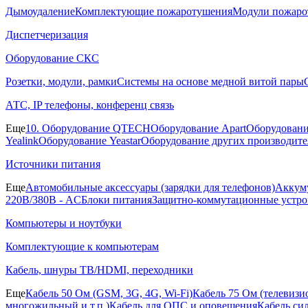
Дымоудаление
Комплектующие пожаротушения
Модули пожаро
Диспетчеризация
Оборудование СКС
Розетки, модули, рамки
Системы на основе медной витой пары
АТС, IP телефоны, конференц связь
Еще
10. Оборудование QTECH
Оборудование Apart
Оборудовани
Yealink
Оборудование Yeastar
Оборудование других производите
Источники питания
Еще
Автомобильные аксессуары (зарядки для телефонов)
Аккуму
220В/380В - AC
Блоки питания
Защитно-коммутационные устро
Компьютеры и ноутбуки
Комплектующие к компьютерам
Кабель, шнуры ТВ/HDMI, переходники
Еще
Кабель 50 Ом (GSM, 3G, 4G, Wi-Fi)
Кабель 75 Ом (телевиз
многожильный и т.п.)
Кабель для ОПС и оповещения
Кабель си