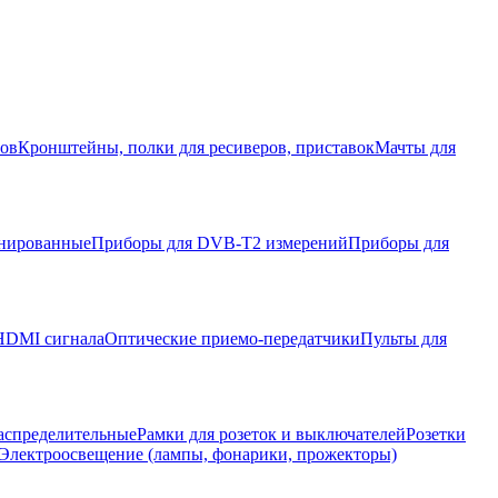
ров
Кронштейны, полки для ресиверов, приставок
Мачты для
нированные
Приборы для DVB-T2 измерений
Приборы для
HDMI сигнала
Оптические приемо-передатчики
Пульты для
аспределительные
Рамки для розеток и выключателей
Розетки
Электроосвещение (лампы, фонарики, прожекторы)