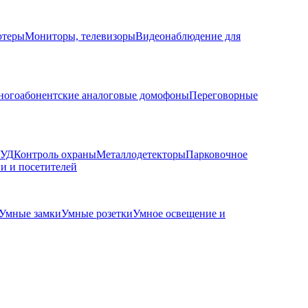
ютеры
Мониторы, телевизоры
Видеонаблюдение для
огоабонентские аналоговые домофоны
Переговорные
КУД
Контроль охраны
Металлодетекторы
Парковочное
и и посетителей
Умные замки
Умные розетки
Умное освещение и