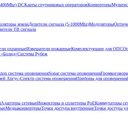
-2400Mhz) DC
Карты спутниковых операторов
Конверторы
Мультис
золяторы земли
Делители сигнала (5-1000Mhz)
Модуляторы
Оптиче
лители ТВ сигнала
ели охранные
Извещатели пожарные
Комплектующие для ОПС
Оп
 «Болид»
Система Рубеж
xton система оповещения
Sonar система оповещения
Громкоговор
ей Аргус-Спектр система оповещения
Приборы для оповещения
i
Адаптеры сетевые
Инжекторы и сплиттеры РоЕ
Коммутаторы се
ные
Медиаконвертеры
Точки доступа внутренние
Точки доступа у