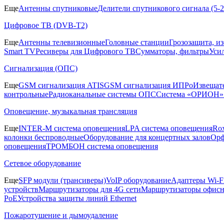
Еще
Антенны спутниковые
Делители спутникового сигнала (5
Цифровое ТВ (DVB-T2)
Еще
Антенны телевизионные
Головные станции
Грозозащита, и
Smart TV
Ресиверы для Цифрового ТВ
Сумматоры, фильтры
Уси
Сигнализация (ОПС)
Еще
GSM сигнализация ATIS
GSM сигнализация ИПРо
Извещат
контрольные
Радиоканальные системы ОПС
Система «ОРИОН»
Оповещение, музыкальная трансляция
Еще
INTER-M система оповещения
LPA система оповещения
Ro
колонки беспроводные
Оборудование для концертных залов
Орф
оповещения
ТРОМБОН система оповещения
Сетевое оборудование
Еще
SFP модули (трансиверы)
VoIP оборудование
Адаптеры Wi-F
устройств
Маршрутизаторы для 4G сети
Маршрутизаторы офис
PoE
Устройства защиты линий Ethernet
Пожаротушение и дымоудаление