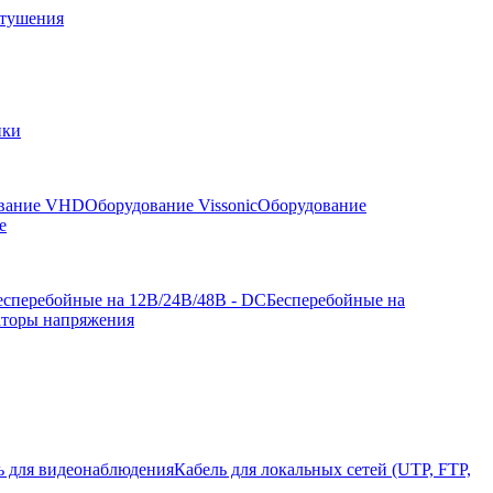
отушения
йки
вание VHD
Оборудование Vissonic
Оборудование
е
есперебойные на 12В/24В/48В - DC
Бесперебойные на
аторы напряжения
ь для видеонаблюдения
Кабель для локальных сетей (UTP, FTP,