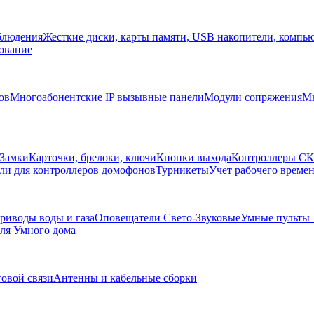
блюдения
Жесткие диски, карты памяти, USB накопители, компь
ование
ов
Многоабонентские IP вызывные панели
Модули сопряжения
Мн
Замки
Карточки, брелоки, ключи
Кнопки выхода
Контроллеры С
ли для контроллеров домофонов
Турникеты
Учет рабочего времен
риводы воды и газа
Оповещатели Свето-Звуковые
Умные пульты
ля Умного дома
товой связи
Антенны и кабельные сборки