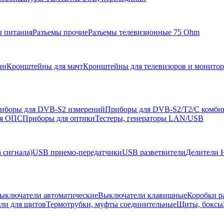
ы питания
Разъемы прочие
Разъемы телевизионные 75 Ohm
нн
Кронштейны для мачт
Кронштейны для телевизоров и монито
иборы для DVB-S2 измерений
Приборы для DVB-S2/T2/C комби
ля ОПС
Приборы для оптики
Тестеры, генераторы LAN/USB
 сигнала)
USB приемо-передатчики
USB разветвители
Делители 
ыключатели автоматические
Выключатели клавишные
Коробки р
ели для щитов
Термотрубки, муфты соединительные
Щиты, боксы