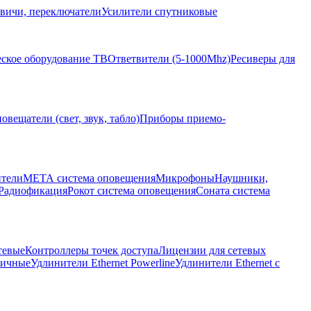
вичи, переключатели
Усилители спутниковые
ское оборудование ТВ
Ответвители (5-1000Mhz)
Ресиверы для
овещатели (свет, звук, табло)
Приборы приемо-
ители
МЕТА система оповещения
Микрофоны
Наушники,
Радиофикация
Рокот система оповещения
Соната система
тевые
Контроллеры точек доступа
Лицензии для сетевых
личные
Удлинители Ethernet Powerline
Удлинители Ethernet с