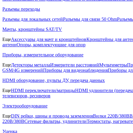
Разъемы переходы
Разъемы для локальных сетей
Разъемы для связи 50 Ohm
Разъем
Мачты, кронштейны SAT/TV
Еще
Аксессуары для мачт и кронштейнов
Кронштейны для анте
антенн
Опоры, комплектующие для опор
Приборы, измерительное оборудование
Еще
Детекторы металла
Измерители расстояний
Мультиметры
Пр
GSM/4G измерений
Приборы для видеонаблюдения
Приборы д
HDMI оборудование, пульты ДУ, передача данных
Еще
HDMI переключатели/матрицы
HDMI удлинители (передача
телевизоров, ресиверов
Электрооборудование
Еще
DIN рейки, шины и провода заземления
Вилки 220В/380В
В
220В/380В
Сетевые фильтры, удлинители
Термостаты, нагреват
Уценка