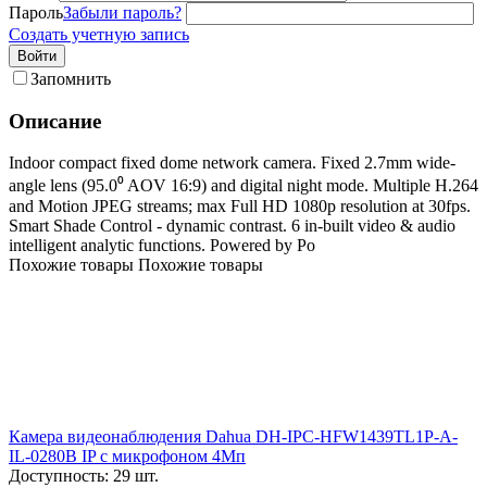
Пароль
Забыли пароль?
Создать учетную запись
Войти
Запомнить
Описание
Indoor compact fixed dome network camera. Fixed 2.7mm wide-
angle lens (95.0⁰ AOV 16:9) and digital night mode. Multiple H.264
and Motion JPEG streams; max Full HD 1080p resolution at 30fps.
Smart Shade Control - dynamic contrast. 6 in-built video & audio
intelligent analytic functions. Powered by Po
Похожие товары
Похожие товары
Камера видеонаблюдения Dahua DH-IPC-HFW1439TL1P-A-
IL-0280B IP с микрофоном 4Мп
Доступность:
29 шт.