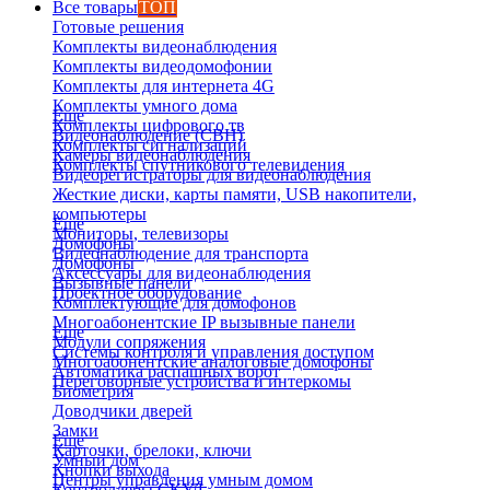
Все товары
ТОП
Готовые решения
Комплекты видеонаблюдения
Комплекты видеодомофонии
Комплекты для интернета 4G
Комплекты умного дома
Еще
Комплекты цифрового тв
Видеонаблюдение (СВН)
Комплекты сигнализаций
Камеры видеонаблюдения
Комплекты спутникового телевидения
Видеорегистраторы для видеонаблюдения
Жесткие диски, карты памяти, USB накопители,
компьютеры
Еще
Мониторы, телевизоры
Домофоны
Видеонаблюдение для транспорта
Домофоны
Аксессуары для видеонаблюдения
Вызывные панели
Проектное оборудование
Комплектующие для домофонов
Многоабонентские IP вызывные панели
Еще
Модули сопряжения
Системы контроля и управления доступом
Многоабонентские аналоговые домофоны
Автоматика распашных ворот
Переговорные устройства и интеркомы
Биометрия
Доводчики дверей
Замки
Еще
Карточки, брелоки, ключи
Умный дом
Кнопки выхода
Центры управления умным домом
Контроллеры СКУД