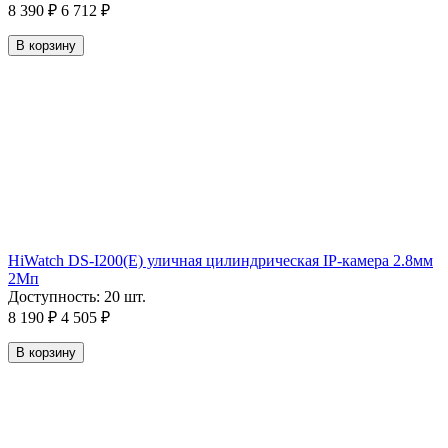
8 390
₽
6 712
₽
В корзину
HiWatch DS-I200(E) уличная цилиндрическая IP-камера 2.8мм
2Мп
Доступность:
20 шт.
8 190
₽
4 505
₽
В корзину