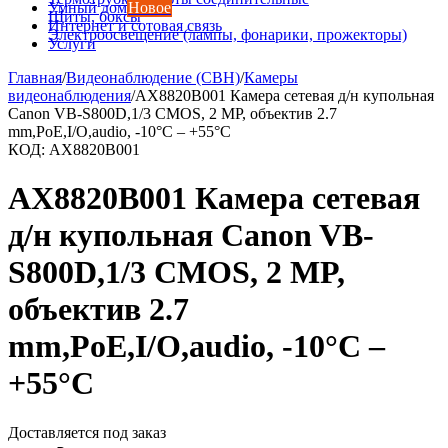
Умный дом
Новое
Щиты, боксы
Интернет и сотовая связь
Электроосвещение (лампы, фонарики, прожекторы)
Услуги
Главная
/
Видеонаблюдение (СВН)
/
Камеры
видеонаблюдения
/
AX8820B001 Камера сетевая д/н купольная
Canon VB-S800D,1/3 CMOS, 2 MP, объектив 2.7
mm,PoE,I/O,audio, -10°C – +55°C
КОД:
AX8820B001
AX8820B001 Камера сетевая
д/н купольная Canon VB-
S800D,1/3 CMOS, 2 MP,
объектив 2.7
mm,PoE,I/O,audio, -10°C –
+55°C
Доставляется под заказ