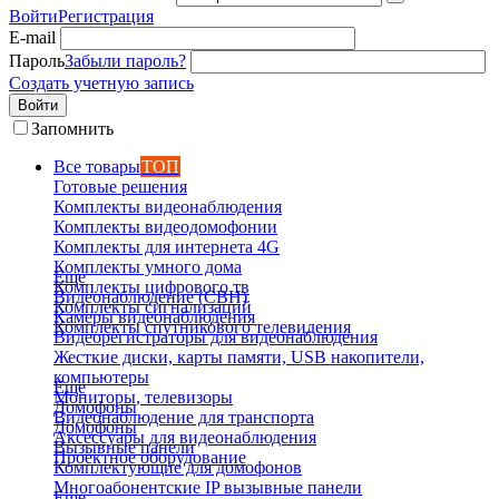
Войти
Регистрация
E-mail
Пароль
Забыли пароль?
Создать учетную запись
Войти
Запомнить
Все товары
ТОП
Готовые решения
Комплекты видеонаблюдения
Комплекты видеодомофонии
Комплекты для интернета 4G
Комплекты умного дома
Еще
Комплекты цифрового тв
Видеонаблюдение (СВН)
Комплекты сигнализаций
Камеры видеонаблюдения
Комплекты спутникового телевидения
Видеорегистраторы для видеонаблюдения
Жесткие диски, карты памяти, USB накопители,
компьютеры
Еще
Мониторы, телевизоры
Домофоны
Видеонаблюдение для транспорта
Домофоны
Аксессуары для видеонаблюдения
Вызывные панели
Проектное оборудование
Комплектующие для домофонов
Многоабонентские IP вызывные панели
Еще