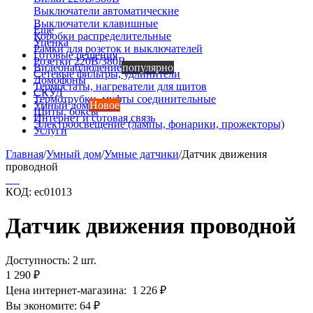
Выключатели автоматические
Выключатели клавишные
Еще
Коробки распределительные
Уценка
Рамки для розеток и выключателей
Готовые решения
Розетки 220В/380В
Видеонаблюдение
популярно
Сетевые фильтры, удлинители
Домофоны
Термостаты, нагреватели для щитов
СКУД
Термотрубки, муфты соединительные
Умный дом
Новое
Щиты, боксы
Интернет и сотовая связь
Электроосвещение (лампы, фонарики, прожекторы)
Услуги
Главная
/
Умный дом
/
Умные датчики
/
Датчик движения
проводной
КОД:
ec01013
Датчик движения проводной
Доступность:
2 шт.
1 290
₽
Цена интернет-магазина:
1 226
₽
Вы экономите:
64
₽