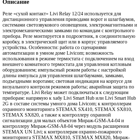
Описание
Реле «сухой контакт» Livi Relay 12/24 используется для
дистанционного управления приводами ворот и шлагбаумов,
системами светозвукового оповещения, электромагнитными и
электромеханическими замками по командам с контрольного
прибора. Реле монтируется в подрозетник, в соединительную
коробку, в электрический щит или в корпус управляемого
устройства. Особенности: работа со сценариями
автоматизации в умном доме Livicom; возможность
использования в режиме термостата с подключением на вход
внешнего комнатного термостата для управления котловым
оборудованием; импульсный режим работы с настройкой
длины импульса для управления шлагбаумами, замками,
подъездными воротами; световая индикация на корпусе для
визуального контроля режимов работы; аварийная защита по
температуре. Livi Relay может подключаться к следующим
приборам: напрямую к хабу Livi Smart Hub или Livi Smart Hub
2G в составе системы умного дома Livicom; к контроллерам
охранного мониторинга STEMAX SX410, STEMAX SX810,
STEMAX SX820, а также к контроллеру охранной
сигнализации для малых объектов Мираж-GSM-А4-04 и
контроллеру Мираж-GSM-А8-04 через модуль расширения
STEMAX UN Livi; к контроллерам охранно-пожарного
мониторинга STEMAX MX810, STEMAX MX820, Мираж-