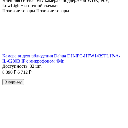
Внешняя сетевая HD-камера с поддержкой WDR, PoE,
LowLight+ и ночной съемки
Похожие товары
Похожие товары
Камера видеонаблюдения Dahua DH-IPC-HFW1439TL1P-A-
IL-0280B IP с микрофоном 4Мп
Доступность:
32 шт.
8 390
₽
6 712
₽
В корзину