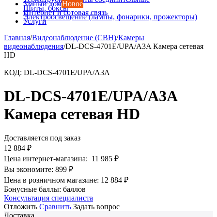
Умный дом
Новое
Щиты, боксы
Интернет и сотовая связь
Электроосвещение (лампы, фонарики, прожекторы)
Услуги
Главная
/
Видеонаблюдение (СВН)
/
Камеры
видеонаблюдения
/
DL-DCS-4701E/UPA/A3A Камера сетевая
HD
КОД:
DL-DCS-4701E/UPA/A3A
DL-DCS-4701E/UPA/A3A
Камера сетевая HD
Доставляется под заказ
12 884
₽
Цена интернет-магазина:
11 985
₽
Вы экономите:
899
₽
Цена в розничном магазине:
12 884
₽
Бонусные баллы:
баллов
Консультация специалиста
Отложить
Сравнить
Задать вопрос
Доставка