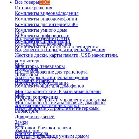
Все товары
ТОП
Готовые решения
Комплекты видеонаблюдения
Комплекты видеодомофонии
Комплекты для интернета 4G
Комплекты умного дома
Еще
Комплекты цифрового тв
Видеонаблюдение (СВН)
Комплекты сигнализаций
Камеры видеонаблюдения
Комплекты спутникового телевидения
Видеорегистраторы для видеонаблюдения
Жесткие диски, карты памяти, USB накопители,
компьютеры
Еще
Мониторы, телевизоры
Домофоны
Видеонаблюдение для транспорта
Домофоны
Аксессуары для видеонаблюдения
Вызывные панели
Проектное оборудование
Комплектующие для домофонов
Многоабонентские IP вызывные панели
Еще
Модули сопряжения
Системы контроля и управления доступом
Многоабонентские аналоговые домофоны
Автоматика распашных ворот
Переговорные устройства и интеркомы
Биометрия
Доводчики дверей
Замки
Еще
Карточки, брелоки, ключи
Умный дом
Кнопки выхода
Центры управления умным домом
Контроллеры СКУД