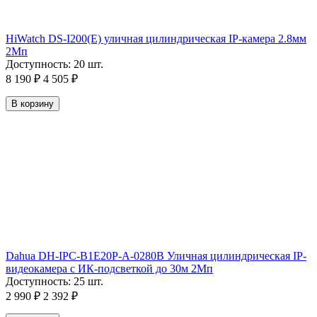
HiWatch DS-I200(E) уличная цилиндрическая IP-камера 2.8мм
2Мп
Доступность:
20 шт.
8 190
₽
4 505
₽
В корзину
Dahua DH-IPC-B1E20P-A-0280B Уличная цилиндрическая IP-
видеокамера с ИК-подсветкой до 30м 2Мп
Доступность:
25 шт.
2 990
₽
2 392
₽