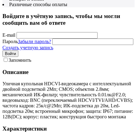
Различные способы оплаты
Войдите в учётную запись, чтобы мы могли
сообщить вам об ответе
E-mail
Пароль
Забыли пароль?
Создать учетную запись
Войти
Запомнить
Описание
Уличная купольная HDCVI-видеокамера с интеллектуальной
двойной подсветкой 2Мп; CMOS; объектив 2.8мм;
механический ИК-фильтр; чувствительность 0.01лк@F2.0;
видеовыход: BNC (переключаемый HDCVI/TVI/AHD/CVBS);
частота кадров: 25к/c@2Мп; ИК-подсветка до 20м, Led-
подсветка 20м; встроенный микрофон; защита: IP67; питание:
12В(DC); корпус: пластик; конструкция быстрого монтажа
Характеристики