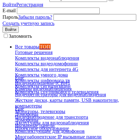
Войти
Регистрация
E-mail
Пароль
Забыли пароль?
Создать учетную запись
Войти
Запомнить
Все товары
ТОП
Готовые решения
Комплекты видеонаблюдения
Комплекты видеодомофонии
Комплекты для интернета 4G
Комплекты умного дома
Еще
Комплекты цифрового тв
Видеонаблюдение (СВН)
Комплекты сигнализаций
Камеры видеонаблюдения
Комплекты спутникового телевидения
Видеорегистраторы для видеонаблюдения
Жесткие диски, карты памяти, USB накопители,
компьютеры
Еще
Мониторы, телевизоры
Домофоны
Видеонаблюдение для транспорта
Домофоны
Аксессуары для видеонаблюдения
Вызывные панели
Проектное оборудование
Комплектующие для домофонов
Многоабонентские IP вызывные панели
Еще