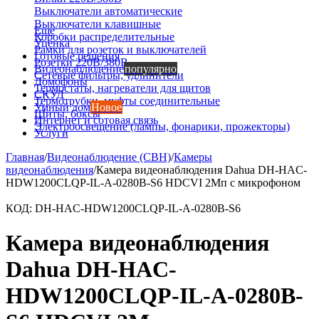
Выключатели автоматические
Выключатели клавишные
Еще
Коробки распределительные
Уценка
Рамки для розеток и выключателей
Готовые решения
Розетки 220В/380В
Видеонаблюдение
популярно
Сетевые фильтры, удлинители
Домофоны
Термостаты, нагреватели для щитов
СКУД
Термотрубки, муфты соединительные
Умный дом
Новое
Щиты, боксы
Интернет и сотовая связь
Электроосвещение (лампы, фонарики, прожекторы)
Услуги
Главная
/
Видеонаблюдение (СВН)
/
Камеры
видеонаблюдения
/
Камера видеонаблюдения Dahua DH-HAC-
HDW1200CLQP-IL-A-0280B-S6 HDCVI 2Мп с микрофоном
КОД:
DH-HAC-HDW1200CLQP-IL-A-0280B-S6
Камера видеонаблюдения
Dahua DH-HAC-
HDW1200CLQP-IL-A-0280B-