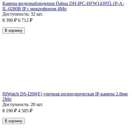
Камера видеонаблюдения Dahua DH-IPC-HFW1439TL1P-A-
IL-0280B IP с микрофоном 4Мп
Доступность:
32 шт.
8 390
₽
6 712
₽
В корзину
HiWatch DS-I200(E) уличная цилиндрическая IP-камера 2.8мм
2Мп
Доступность:
20 шт.
8 190
₽
4 505
₽
В корзину