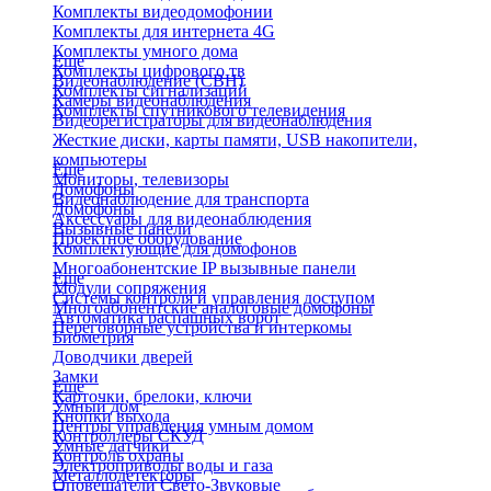
Комплекты видеодомофонии
Комплекты для интернета 4G
Комплекты умного дома
Еще
Комплекты цифрового тв
Видеонаблюдение (СВН)
Комплекты сигнализаций
Камеры видеонаблюдения
Комплекты спутникового телевидения
Видеорегистраторы для видеонаблюдения
Жесткие диски, карты памяти, USB накопители,
компьютеры
Еще
Мониторы, телевизоры
Домофоны
Видеонаблюдение для транспорта
Домофоны
Аксессуары для видеонаблюдения
Вызывные панели
Проектное оборудование
Комплектующие для домофонов
Многоабонентские IP вызывные панели
Еще
Модули сопряжения
Системы контроля и управления доступом
Многоабонентские аналоговые домофоны
Автоматика распашных ворот
Переговорные устройства и интеркомы
Биометрия
Доводчики дверей
Замки
Еще
Карточки, брелоки, ключи
Умный дом
Кнопки выхода
Центры управления умным домом
Контроллеры СКУД
Умные датчики
Контроль охраны
Электроприводы воды и газа
Металлодетекторы
Оповещатели Свето-Звуковые