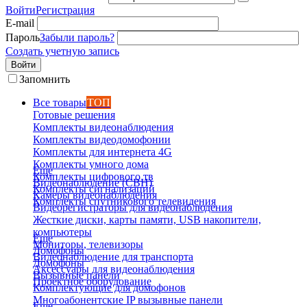
Войти
Регистрация
E-mail
Пароль
Забыли пароль?
Создать учетную запись
Войти
Запомнить
Все товары
ТОП
Готовые решения
Комплекты видеонаблюдения
Комплекты видеодомофонии
Комплекты для интернета 4G
Комплекты умного дома
Еще
Комплекты цифрового тв
Видеонаблюдение (СВН)
Комплекты сигнализаций
Камеры видеонаблюдения
Комплекты спутникового телевидения
Видеорегистраторы для видеонаблюдения
Жесткие диски, карты памяти, USB накопители,
компьютеры
Еще
Мониторы, телевизоры
Домофоны
Видеонаблюдение для транспорта
Домофоны
Аксессуары для видеонаблюдения
Вызывные панели
Проектное оборудование
Комплектующие для домофонов
Многоабонентские IP вызывные панели
Еще