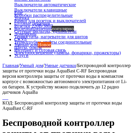
Выключатели автоматические
Выключатели клавишные
Еще
Коробки распределительные
Уценка
Рамки для розеток и выключателей
Готовые решения
Розетки 220В/380В
Видеонаблюдение
популярно
Сетевые фильтры, удлинители
Домофоны
Термостаты, нагреватели для щитов
СКУД
Термотрубки, муфты соединительные
Умный дом
Новое
Щиты, боксы
Интернет и сотовая связь
Электроосвещение (лампы, фонарики, прожекторы)
Услуги
Главная
/
Умный дом
/
Умные датчики
/
Беспроводной контроллер
защиты от протечки воды AquaBast C-RF Беспроводная
версия контроллера защиты от протечки воды в компактом
корпусе с возможностью автономного электропитания от Li-
on батареи. К устройству можно подключить до 12 радио
датчиков AquaBa
КОД:
Беспроводной контроллер защиты от протечки воды
AquaBast C-RF
Беспроводной контроллер