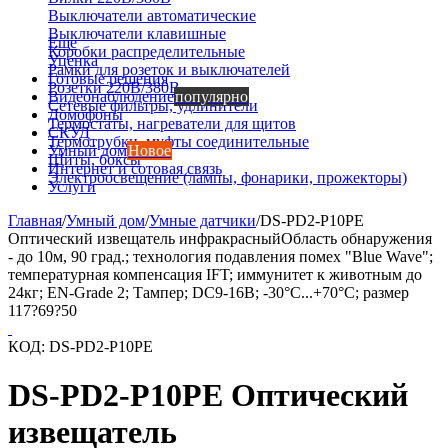
Выключатели автоматические
Выключатели клавишные
Еще
Коробки распределительные
Уценка
Рамки для розеток и выключателей
Готовые решения
Розетки 220В/380В
Видеонаблюдение
популярно
Сетевые фильтры, удлинители
Домофоны
Термостаты, нагреватели для щитов
СКУД
Термотрубки, муфты соединительные
Умный дом
Новое
Щиты, боксы
Интернет и сотовая связь
Электроосвещение (лампы, фонарики, прожекторы)
Услуги
Главная
/
Умный дом
/
Умные датчики
/
DS-PD2-P10PE
Оптический извещатель инфракрасныйОбласть обнаружения
- до 10м, 90 град.; технология подавления помех "Blue Wave";
температурная компенсация IFT; иммунитет к животным до
24кг; EN-Grade 2; Тампер; DC9-16В; -30°C...+70°C; размер
117?69?50
КОД:
DS-PD2-P10PE
DS-PD2-P10PE Оптический
извещатель