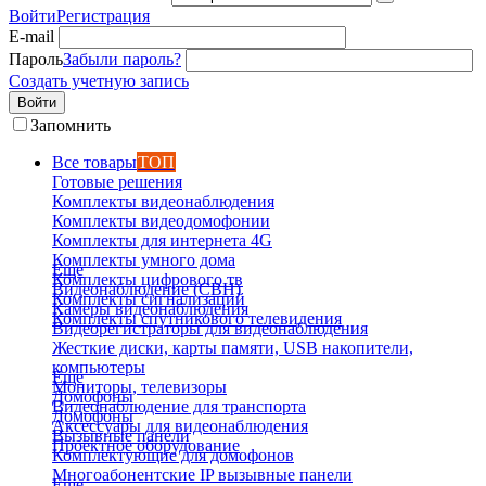
Войти
Регистрация
E-mail
Пароль
Забыли пароль?
Создать учетную запись
Войти
Запомнить
Все товары
ТОП
Готовые решения
Комплекты видеонаблюдения
Комплекты видеодомофонии
Комплекты для интернета 4G
Комплекты умного дома
Еще
Комплекты цифрового тв
Видеонаблюдение (СВН)
Комплекты сигнализаций
Камеры видеонаблюдения
Комплекты спутникового телевидения
Видеорегистраторы для видеонаблюдения
Жесткие диски, карты памяти, USB накопители,
компьютеры
Еще
Мониторы, телевизоры
Домофоны
Видеонаблюдение для транспорта
Домофоны
Аксессуары для видеонаблюдения
Вызывные панели
Проектное оборудование
Комплектующие для домофонов
Многоабонентские IP вызывные панели
Еще