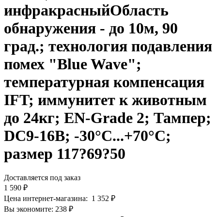
инфракрасныйОбласть
обнаружения - до 10м, 90
град.; технология подавления
помех "Blue Wave";
температурная компенсация
IFT; иммунитет к животным
до 24кг; EN-Grade 2; Тампер;
DC9-16В; -30°C...+70°C;
размер 117?69?50
Доставляется под заказ
1 590
₽
Цена интернет-магазина:
1 352
₽
Вы экономите:
238
₽