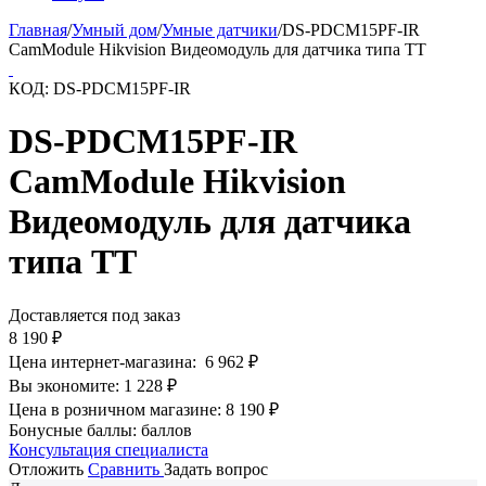
Главная
/
Умный дом
/
Умные датчики
/
DS-PDCM15PF-IR
CamModule Hikvision Видеомодуль для датчика типа TT
КОД:
DS-PDCM15PF-IR
DS-PDCM15PF-IR
CamModule Hikvision
Видеомодуль для датчика
типа TT
Доставляется под заказ
8 190
₽
Цена интернет-магазина:
6 962
₽
Вы экономите:
1 228
₽
Цена в розничном магазине:
8 190
₽
Бонусные баллы:
баллов
Консультация специалиста
Отложить
Сравнить
Задать вопрос