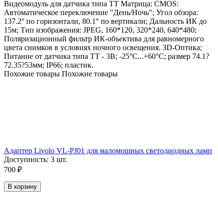
Видеомодуль для датчика типа TT Матрица: CMOS:
Автоматическое переключение "День/Ночь"; Угол обзора:
137.2° по горизонтали, 80.1° по вертикали; Дальность ИК до
15м; Тип изображения: JPEG, 160*120, 320*240, 640*480;
Поляризационный фильтр ИК-объектива для равномерного
цвета снимков в условиях ночного освещения. 3D-Оптика;
Питание от датчика типа TT - 3В; -25°C...+60°C; размер 74.1?
72.35?53мм; IP66; пластик.
Похожие товары
Похожие товары
Адаптер Livolo VL-PJ01 для маломощных светодиодных ламп
Доступность:
3 шт.
700
₽
В корзину