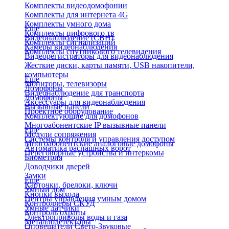
Комплекты видеодомофонии
Комплекты для интернета 4G
Комплекты умного дома
Еще
Комплекты цифрового тв
Видеонаблюдение (СВН)
Комплекты сигнализаций
Камеры видеонаблюдения
Комплекты спутникового телевидения
Видеорегистраторы для видеонаблюдения
Жесткие диски, карты памяти, USB накопители,
компьютеры
Еще
Мониторы, телевизоры
Домофоны
Видеонаблюдение для транспорта
Домофоны
Аксессуары для видеонаблюдения
Вызывные панели
Проектное оборудование
Комплектующие для домофонов
Многоабонентские IP вызывные панели
Еще
Модули сопряжения
Системы контроля и управления доступом
Многоабонентские аналоговые домофоны
Автоматика распашных ворот
Переговорные устройства и интеркомы
Биометрия
Доводчики дверей
Замки
Еще
Карточки, брелоки, ключи
Умный дом
Кнопки выхода
Центры управления умным домом
Контроллеры СКУД
Умные датчики
Контроль охраны
Электроприводы воды и газа
Металлодетекторы
Оповещатели Свето-Звуковые