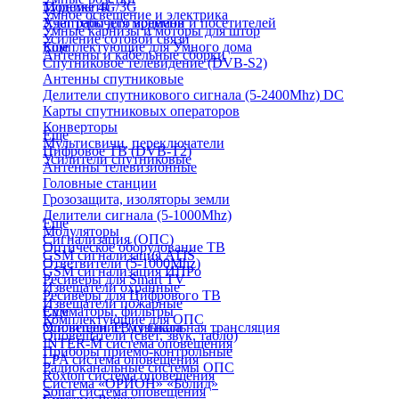
Турникеты
Модемы 4G/3G
Умное освещение и электрика
Учет рабочего времени и посетителей
Адаптеры для модемов
Умные карнизы и моторы для штор
Усиление сотовой связи
Комплектующие для Умного дома
Еще
Антенны и кабельные сборки
Спутниковое телевидение (DVB-S2)
Антенны спутниковые
Делители спутникового сигнала (5-2400Mhz) DC
Карты спутниковых операторов
Конверторы
Еще
Мультисвичи, переключатели
Цифровое ТВ (DVB-T2)
Усилители спутниковые
Антенны телевизионные
Головные станции
Грозозащита, изоляторы земли
Делители сигнала (5-1000Mhz)
Еще
Модуляторы
Сигнализация (ОПС)
Оптическое оборудование ТВ
GSM сигнализация ATIS
Ответвители (5-1000Mhz)
GSM сигнализация ИПРо
Ресиверы для Smart TV
Извещатели охранные
Ресиверы для Цифрового ТВ
Извещатели пожарные
Сумматоры, фильтры
Еще
Комплектующие для ОПС
Усилители ТВ сигнала
Оповещение, музыкальная трансляция
Оповещатели (свет, звук, табло)
INTER-M система оповещения
Приборы приемо-контрольные
LPA система оповещения
Радиоканальные системы ОПС
Roxton система оповещения
Система «ОРИОН» «Болид»
Sonar система оповещения