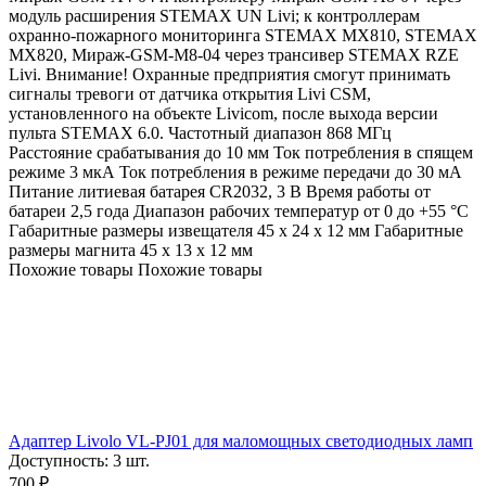
модуль расширения STEMAX UN Livi; к контроллерам
охранно-пожарного мониторинга STEMAX MX810, STEMAX
MX820, Мираж-GSM-M8-04 через трансивер STEMAX RZE
Livi. Внимание! Охранные предприятия смогут принимать
сигналы тревоги от датчика открытия Livi CSM,
установленного на объекте Livicom, после выхода версии
пульта STEMAX 6.0. Частотный диапазон 868 МГц
Расстояние срабатывания до 10 мм Ток потребления в спящем
режиме 3 мкА Ток потребления в режиме передачи до 30 мА
Питание литиевая батарея CR2032, 3 В Время работы от
батареи 2,5 года Диапазон рабочих температур от 0 до +55 °С
Габаритные размеры извещателя 45 x 24 x 12 мм Габаритные
размеры магнита 45 x 13 x 12 мм
Похожие товары
Похожие товары
Адаптер Livolo VL-PJ01 для маломощных светодиодных ламп
Доступность:
3 шт.
700
₽