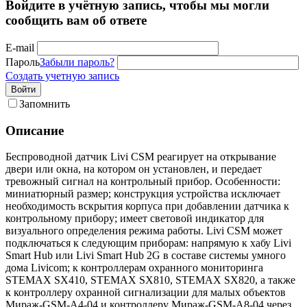
Войдите в учётную запись, чтобы мы могли
сообщить вам об ответе
E-mail
Пароль
Забыли пароль?
Создать учетную запись
Войти
Запомнить
Описание
Беспроводной датчик Livi CSM реагирует на открывание
двери или окна, на котором он установлен, и передает
тревожный сигнал на контрольный прибор. Особенности:
миниатюрный размер; конструкция устройства исключает
необходимость вскрытия корпуса при добавлении датчика к
контрольному прибору; имеет световой индикатор для
визуального определения режима работы. Livi CSM может
подключаться к следующим приборам: напрямую к хабу Livi
Smart Hub или Livi Smart Hub 2G в составе системы умного
дома Livicom; к контроллерам охранного мониторинга
STEMAX SX410, STEMAX SX810, STEMAX SX820, а также
к контроллеру охранной сигнализации для малых объектов
Мираж-GSM-А4-04 и контроллеру Мираж-GSM-А8-04 через