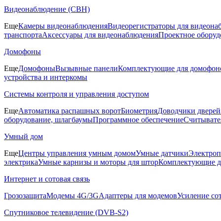
Видеонаблюдение (СВН)
Еще
Камеры видеонаблюдения
Видеорегистраторы для видеона
транспорта
Аксессуары для видеонаблюдения
Проектное оборуд
Домофоны
Еще
Домофоны
Вызывные панели
Комплектующие для домофон
устройства и интеркомы
Системы контроля и управления доступом
Еще
Автоматика распашных ворот
Биометрия
Доводчики дверей
оборудование, шлагбаумы
Программное обеспечение
Считывате
Умный дом
Еще
Центры управления умным домом
Умные датчики
Электроп
электрика
Умные карнизы и моторы для штор
Комплектующие д
Интернет и сотовая связь
Грозозащита
Модемы 4G/3G
Адаптеры для модемов
Усиление со
Спутниковое телевидение (DVB-S2)