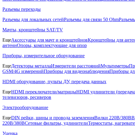
Разъемы переходы
Разъемы для локальных сетей
Разъемы для связи 50 Ohm
Разъем
Мачты, кронштейны SAT/TV
Еще
Аксессуары для мачт и кронштейнов
Кронштейны для анте
антенн
Опоры, комплектующие для опор
Приборы, измерительное оборудование
Еще
Детекторы металла
Измерители расстояний
Мультиметры
Пр
GSM/4G измерений
Приборы для видеонаблюдения
Приборы д
HDMI оборудование, пульты ДУ, передача данных
Еще
HDMI переключатели/матрицы
HDMI удлинители (передача
телевизоров, ресиверов
Электрооборудование
Еще
DIN рейки, шины и провода заземления
Вилки 220В/380В
В
220В/380В
Сетевые фильтры, удлинители
Термостаты, нагреват
Уценка