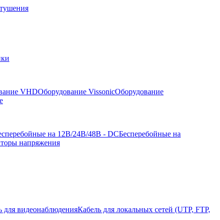
отушения
йки
вание VHD
Оборудование Vissonic
Оборудование
е
есперебойные на 12В/24В/48В - DC
Бесперебойные на
аторы напряжения
ь для видеонаблюдения
Кабель для локальных сетей (UTP, FTP,