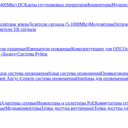
-2400Mhz) DC
Карты спутниковых операторов
Конверторы
Мультис
золяторы земли
Делители сигнала (5-1000Mhz)
Модуляторы
Оптиче
лители ТВ сигнала
ели охранные
Извещатели пожарные
Комплектующие для ОПС
Оп
 «Болид»
Система Рубеж
xton система оповещения
Sonar система оповещения
Громкоговор
ей Аргус-Спектр система оповещения
Приборы для оповещения
i
Адаптеры сетевые
Инжекторы и сплиттеры РоЕ
Коммутаторы се
ные
Медиаконвертеры
Точки доступа внутренние
Точки доступа у