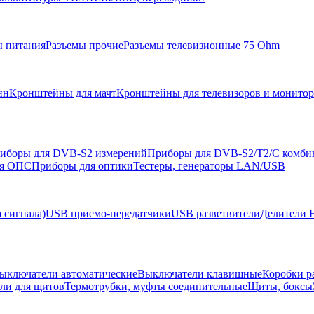
ы питания
Разъемы прочие
Разъемы телевизионные 75 Ohm
нн
Кронштейны для мачт
Кронштейны для телевизоров и монито
иборы для DVB-S2 измерений
Приборы для DVB-S2/T2/C комби
ля ОПС
Приборы для оптики
Тестеры, генераторы LAN/USB
 сигнала)
USB приемо-передатчики
USB разветвители
Делители 
ыключатели автоматические
Выключатели клавишные
Коробки р
ели для щитов
Термотрубки, муфты соединительные
Щиты, боксы