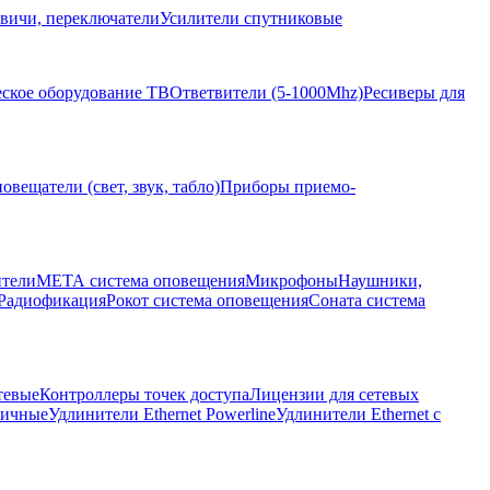
вичи, переключатели
Усилители спутниковые
ское оборудование ТВ
Ответвители (5-1000Mhz)
Ресиверы для
овещатели (свет, звук, табло)
Приборы приемо-
ители
МЕТА система оповещения
Микрофоны
Наушники,
Радиофикация
Рокот система оповещения
Соната система
тевые
Контроллеры точек доступа
Лицензии для сетевых
личные
Удлинители Ethernet Powerline
Удлинители Ethernet с