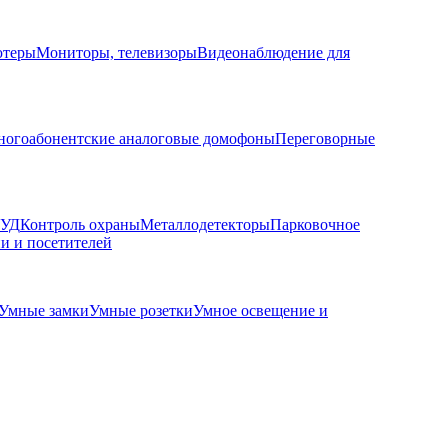
ютеры
Мониторы, телевизоры
Видеонаблюдение для
огоабонентские аналоговые домофоны
Переговорные
КУД
Контроль охраны
Металлодетекторы
Парковочное
и и посетителей
Умные замки
Умные розетки
Умное освещение и