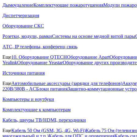
Дымоудаление
Комплектующие пожаротушения
Модули пожаро
Диспетчеризация
Оборудование СКС
Розетки, модули, рамки
Системы на основе медной витой пары
АТС, IP телефоны, конференц связь
Еще
10. Оборудование QTECH
Оборудование Apart
Оборудовани
Yealink
Оборудование Yeastar
Оборудование других производите
Источники питания
Еще
Автомобильные аксессуары (зарядки для телефонов)
Аккуму
220В/380В - AC
Блоки питания
Защитно-коммутационные устро
Компьютеры и ноутбуки
Комплектующие к компьютерам
Кабель, шнуры ТВ/HDMI, переходники
Еще
Кабель 50 Ом (GSM, 3G, 4G, Wi-Fi)
Кабель 75 Ом (телевиз
многожильный и т.п.)
Кабель для ОПС и оповещения
Кабель си