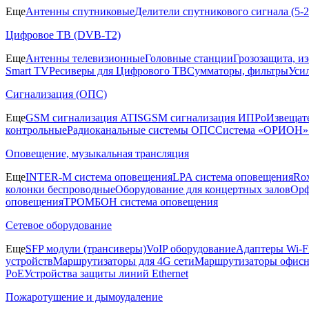
Еще
Антенны спутниковые
Делители спутникового сигнала (5
Цифровое ТВ (DVB-T2)
Еще
Антенны телевизионные
Головные станции
Грозозащита, и
Smart TV
Ресиверы для Цифрового ТВ
Сумматоры, фильтры
Уси
Сигнализация (ОПС)
Еще
GSM сигнализация ATIS
GSM сигнализация ИПРо
Извещат
контрольные
Радиоканальные системы ОПС
Система «ОРИОН»
Оповещение, музыкальная трансляция
Еще
INTER-M система оповещения
LPA система оповещения
Ro
колонки беспроводные
Оборудование для концертных залов
Орф
оповещения
ТРОМБОН система оповещения
Сетевое оборудование
Еще
SFP модули (трансиверы)
VoIP оборудование
Адаптеры Wi-F
устройств
Маршрутизаторы для 4G сети
Маршрутизаторы офис
PoE
Устройства защиты линий Ethernet
Пожаротушение и дымоудаление