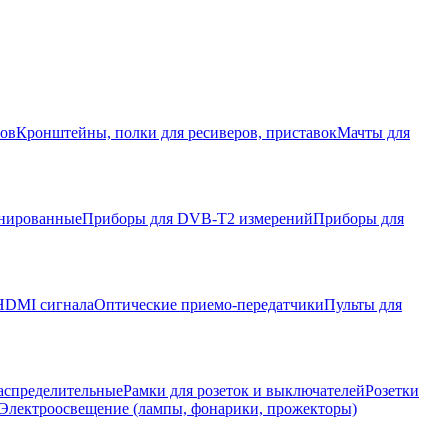
ров
Кронштейны, полки для ресиверов, приставок
Мачты для
нированные
Приборы для DVB-T2 измерений
Приборы для
HDMI сигнала
Оптические приемо-передатчики
Пульты для
аспределительные
Рамки для розеток и выключателей
Розетки
Электроосвещение (лампы, фонарики, прожекторы)