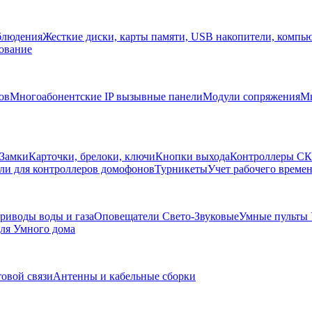
блюдения
Жесткие диски, карты памяти, USB накопители, компь
ование
ов
Многоабонентские IP вызывные панели
Модули сопряжения
Мн
Замки
Карточки, брелоки, ключи
Кнопки выхода
Контроллеры С
ли для контроллеров домофонов
Турникеты
Учет рабочего времен
риводы воды и газа
Оповещатели Свето-Звуковые
Умные пульты
ля Умного дома
товой связи
Антенны и кабельные сборки