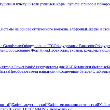
тушения
Огнетушители ручные
Шкафы, пульты, приборы пожар
Системы на основе оптического волокна
Телефония
Шкафы и сто
е Grandsream
Оборудование ITC
Оборудование Panasonic
Оборудо
лей
Оборудование ФортЛинк
Проекторы, экраны, комплектующи
ляторы Power bank
Аккумуляторы для ИБП
Батарейки бытовые
Б
йства
Преобразователи напряжения
Солнечные батареи
Стабилиз
ионный)
Кабель акустический
Кабель волоконно-оптический
Кабел
ловой
Шнуры ТВ/HDMI/USB, переходники