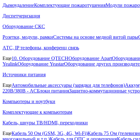
Дымоудаление
Комплектующие пожаротушения
Модули пожаро
Диспетчеризация
Оборудование СКС
Розетки, модули, рамки
Системы на основе медной витой пары
АТС, IP телефоны, конференц связь
Еще
10. Оборудование QTECH
Оборудование Apart
Оборудовани
Yealink
Оборудование Yeastar
Оборудование других производите
Источники питания
Еще
Автомобильные аксессуары (зарядки для телефонов)
Аккуму
220В/380В - AC
Блоки питания
Защитно-коммутационные устро
Компьютеры и ноутбуки
Комплектующие к компьютерам
Кабель, шнуры ТВ/HDMI, переходники
Еще
Кабель 50 Ом (GSM, 3G, 4G, Wi-Fi)
Кабель 75 Ом (телевиз
многожильный и т.п.)
Кабель для ОПС и оповещения
Кабель си