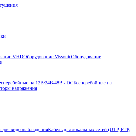
отушения
йки
вание VHD
Оборудование Vissonic
Оборудование
е
есперебойные на 12В/24В/48В - DC
Бесперебойные на
аторы напряжения
ь для видеонаблюдения
Кабель для локальных сетей (UTP, FTP,