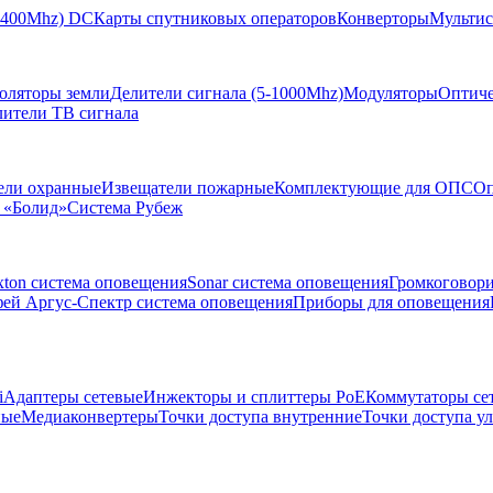
-2400Mhz) DC
Карты спутниковых операторов
Конверторы
Мультис
золяторы земли
Делители сигнала (5-1000Mhz)
Модуляторы
Оптиче
лители ТВ сигнала
ели охранные
Извещатели пожарные
Комплектующие для ОПС
Оп
 «Болид»
Система Рубеж
xton система оповещения
Sonar система оповещения
Громкоговор
ей Аргус-Спектр система оповещения
Приборы для оповещения
i
Адаптеры сетевые
Инжекторы и сплиттеры РоЕ
Коммутаторы се
ные
Медиаконвертеры
Точки доступа внутренние
Точки доступа у