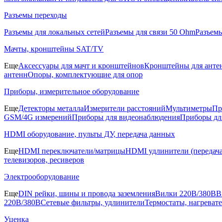
Разъемы переходы
Разъемы для локальных сетей
Разъемы для связи 50 Ohm
Разъем
Мачты, кронштейны SAT/TV
Еще
Аксессуары для мачт и кронштейнов
Кронштейны для анте
антенн
Опоры, комплектующие для опор
Приборы, измерительное оборудование
Еще
Детекторы металла
Измерители расстояний
Мультиметры
Пр
GSM/4G измерений
Приборы для видеонаблюдения
Приборы д
HDMI оборудование, пульты ДУ, передача данных
Еще
HDMI переключатели/матрицы
HDMI удлинители (передача
телевизоров, ресиверов
Электрооборудование
Еще
DIN рейки, шины и провода заземления
Вилки 220В/380В
В
220В/380В
Сетевые фильтры, удлинители
Термостаты, нагреват
Уценка