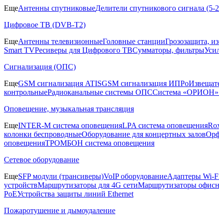
Еще
Антенны спутниковые
Делители спутникового сигнала (5
Цифровое ТВ (DVB-T2)
Еще
Антенны телевизионные
Головные станции
Грозозащита, и
Smart TV
Ресиверы для Цифрового ТВ
Сумматоры, фильтры
Уси
Сигнализация (ОПС)
Еще
GSM сигнализация ATIS
GSM сигнализация ИПРо
Извещат
контрольные
Радиоканальные системы ОПС
Система «ОРИОН»
Оповещение, музыкальная трансляция
Еще
INTER-M система оповещения
LPA система оповещения
Ro
колонки беспроводные
Оборудование для концертных залов
Орф
оповещения
ТРОМБОН система оповещения
Сетевое оборудование
Еще
SFP модули (трансиверы)
VoIP оборудование
Адаптеры Wi-F
устройств
Маршрутизаторы для 4G сети
Маршрутизаторы офис
PoE
Устройства защиты линий Ethernet
Пожаротушение и дымоудаление