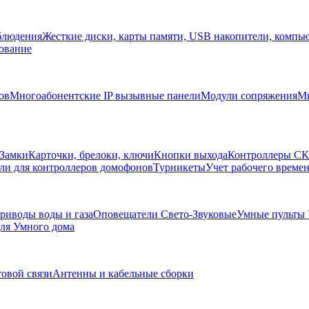
блюдения
Жесткие диски, карты памяти, USB накопители, компь
ование
ов
Многоабонентские IP вызывные панели
Модули сопряжения
Мн
Замки
Карточки, брелоки, ключи
Кнопки выхода
Контроллеры С
ли для контроллеров домофонов
Турникеты
Учет рабочего времен
риводы воды и газа
Оповещатели Свето-Звуковые
Умные пульты
ля Умного дома
товой связи
Антенны и кабельные сборки