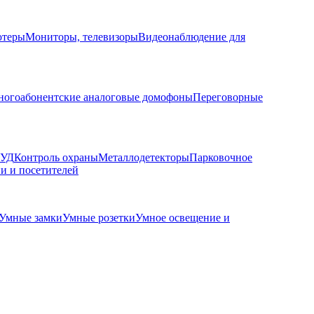
ютеры
Мониторы, телевизоры
Видеонаблюдение для
огоабонентские аналоговые домофоны
Переговорные
КУД
Контроль охраны
Металлодетекторы
Парковочное
и и посетителей
Умные замки
Умные розетки
Умное освещение и