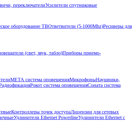
вичи, переключатели
Усилители спутниковые
ское оборудование ТВ
Ответвители (5-1000Mhz)
Ресиверы для
овещатели (свет, звук, табло)
Приборы приемо-
ители
МЕТА система оповещения
Микрофоны
Наушники,
Радиофикация
Рокот система оповещения
Соната система
тевые
Контроллеры точек доступа
Лицензии для сетевых
личные
Удлинители Ethernet Powerline
Удлинители Ethernet с