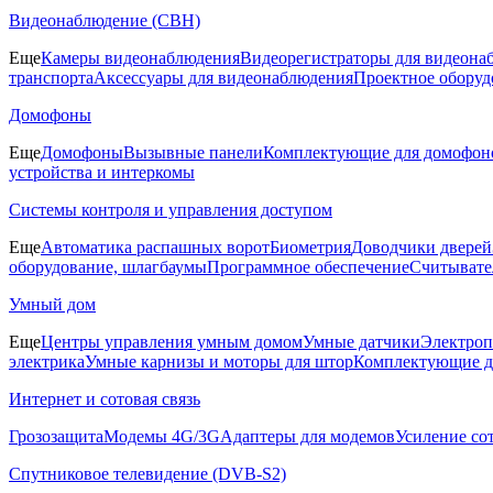
Видеонаблюдение (СВН)
Еще
Камеры видеонаблюдения
Видеорегистраторы для видеона
транспорта
Аксессуары для видеонаблюдения
Проектное оборуд
Домофоны
Еще
Домофоны
Вызывные панели
Комплектующие для домофон
устройства и интеркомы
Системы контроля и управления доступом
Еще
Автоматика распашных ворот
Биометрия
Доводчики дверей
оборудование, шлагбаумы
Программное обеспечение
Считывате
Умный дом
Еще
Центры управления умным домом
Умные датчики
Электроп
электрика
Умные карнизы и моторы для штор
Комплектующие д
Интернет и сотовая связь
Грозозащита
Модемы 4G/3G
Адаптеры для модемов
Усиление со
Спутниковое телевидение (DVB-S2)