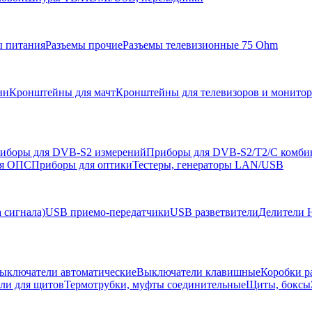
ы питания
Разъемы прочие
Разъемы телевизионные 75 Ohm
нн
Кронштейны для мачт
Кронштейны для телевизоров и монито
иборы для DVB-S2 измерений
Приборы для DVB-S2/T2/C комби
ля ОПС
Приборы для оптики
Тестеры, генераторы LAN/USB
 сигнала)
USB приемо-передатчики
USB разветвители
Делители 
ыключатели автоматические
Выключатели клавишные
Коробки р
ели для щитов
Термотрубки, муфты соединительные
Щиты, боксы