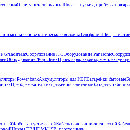
тушения
Огнетушители ручные
Шкафы, пульты, приборы пожар
Системы на основе оптического волокна
Телефония
Шкафы и сто
е Grandsream
Оборудование ITC
Оборудование Panasonic
Оборудо
лей
Оборудование ФортЛинк
Проекторы, экраны, комплектующи
ляторы Power bank
Аккумуляторы для ИБП
Батарейки бытовые
Б
йства
Преобразователи напряжения
Солнечные батареи
Стабилиз
ионный)
Кабель акустический
Кабель волоконно-оптический
Кабел
ловой
Шнуры ТВ/HDMI/USB, переходники