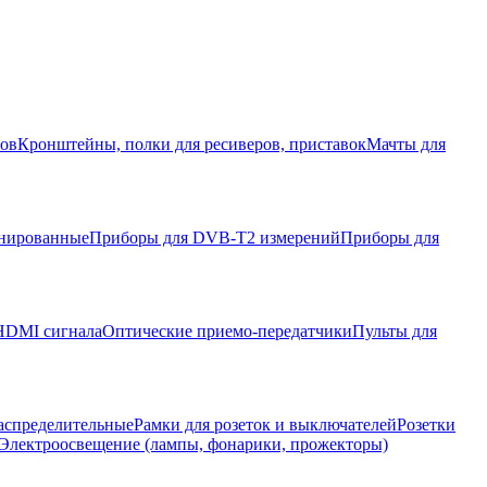
ров
Кронштейны, полки для ресиверов, приставок
Мачты для
нированные
Приборы для DVB-T2 измерений
Приборы для
HDMI сигнала
Оптические приемо-передатчики
Пульты для
аспределительные
Рамки для розеток и выключателей
Розетки
Электроосвещение (лампы, фонарики, прожекторы)